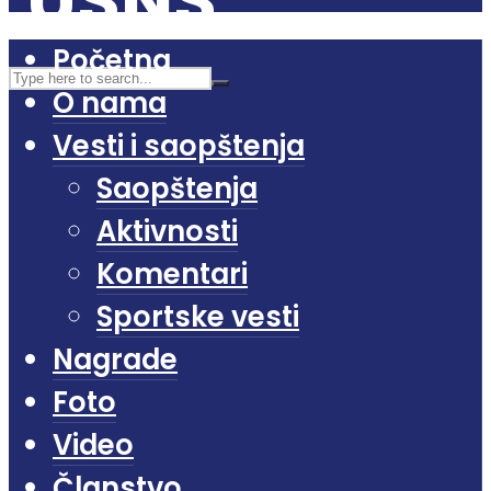
Početna
O nama
Vesti i saopštenja
Saopštenja
Aktivnosti
Komentari
Sportske vesti
Nagrade
Foto
Video
Članstvo