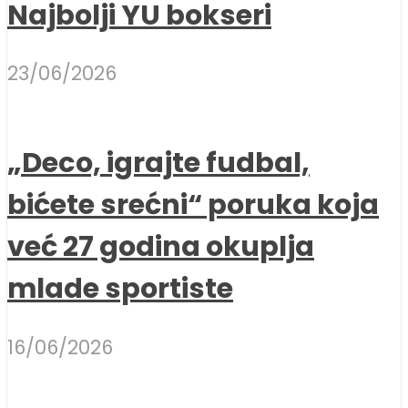
Najbolji YU bokseri
23/06/2026
„Deco, igrajte fudbal,
bićete srećni“ poruka koja
već 27 godina okuplja
mlade sportiste
16/06/2026