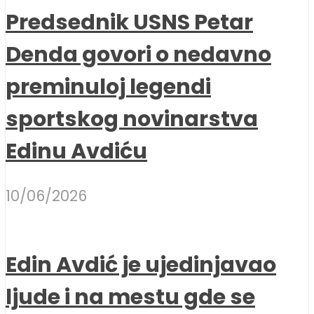
Predsednik USNS Petar
Denda govori o nedavno
preminuloj legendi
sportskog novinarstva
Edinu Avdiću
10/06/2026
Edin Avdić je ujedinjavao
ljude i na mestu gde se