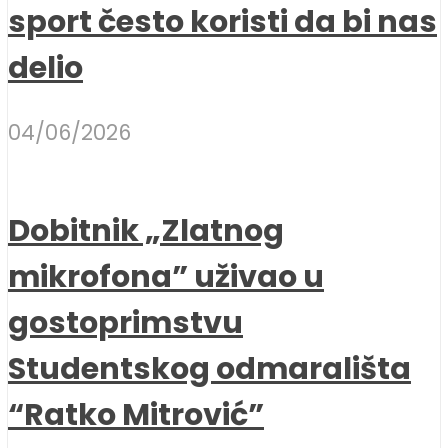
sport često koristi da bi nas
delio
04/06/2026
Dobitnik „Zlatnog
mikrofona” uživao u
gostoprimstvu
Studentskog odmarališta
“Ratko Mitrović”