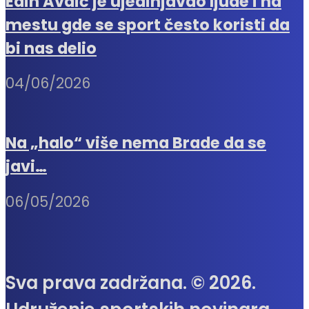
Edin Avdić je ujedinjavao ljude i na
mestu gde se sport često koristi da
bi nas delio
04/06/2026
Na „halo“ više nema Brade da se
javi…
06/05/2026
Sva prava zadržana. © 2026.