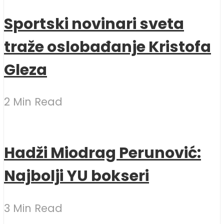
Sportski novinari sveta
traže oslobađanje Kristofa
Gleza
2 Min Read
Hadži Miodrag Perunović:
Najbolji YU bokseri
3 Min Read