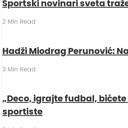
Sportski novinari sveta traž
2 Min Read
Hadži Miodrag Perunović: Naj
3 Min Read
„Deco, igrajte fudbal, bićet
sportiste