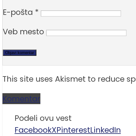
E-pošta
*
Veb mesto
This site uses Akismet to reduce 
Komentar
Podeli ovu vest
Facebook
X
Pinterest
LinkedIn