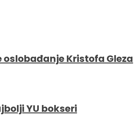
e oslobađanje Kristofa Gleza
bolji YU bokseri