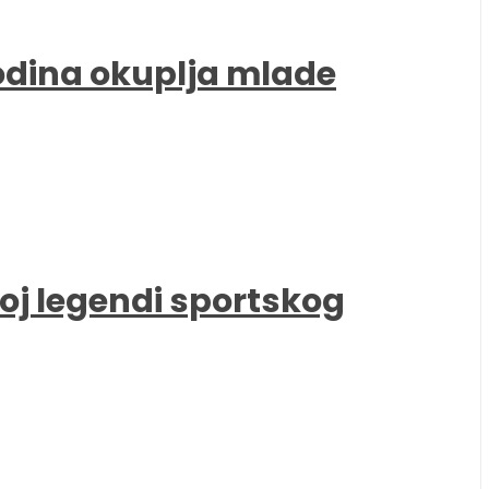
godina okuplja mlade
oj legendi sportskog