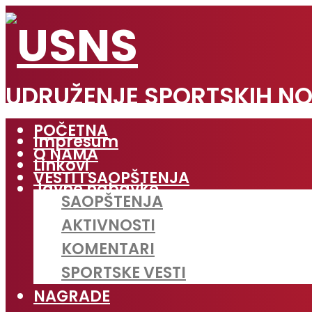
UDRUŽENJE SPORTSKIH NO
POČETNA
Impresum
O NAMA
Linkovi
VESTI I SAOPŠTENJA
Javne nabavke
SAOPŠTENJA
AKTIVNOSTI
KOMENTARI
SPORTSKE VESTI
NAGRADE