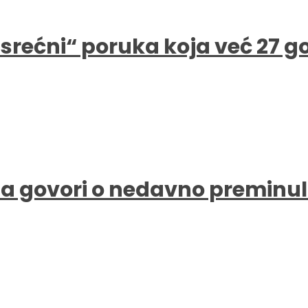
e srećni“ poruka koja već 27 
a govori o nedavno preminul