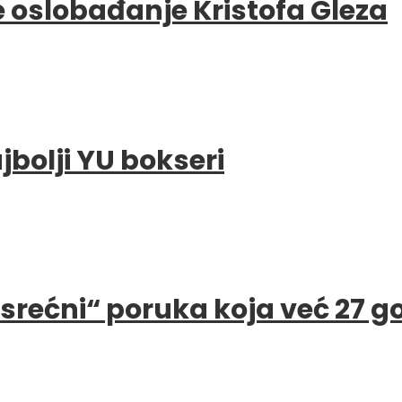
e oslobađanje Kristofa Gleza
bolji YU bokseri
e srećni“ poruka koja već 27 