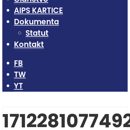
AIPS KARTICE
Dokumenta
Statut
Kontakt
FB
TW
YT
171228107749