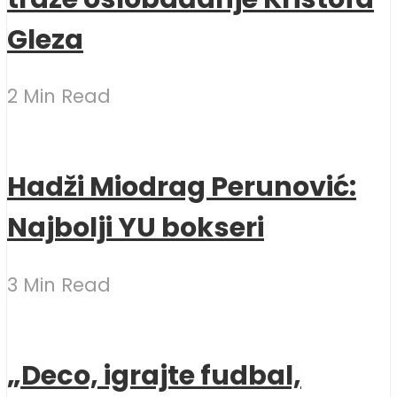
Gleza
2 Min Read
Hadži Miodrag Perunović:
Najbolji YU bokseri
3 Min Read
„Deco, igrajte fudbal,