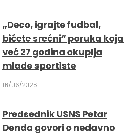
„Deco, igrajte fudbal,
bićete srećni“ poruka koja
već 27 godina okuplja
mlade sportiste
16/06/2026
Predsednik USNS Petar
Denda govori o nedavno