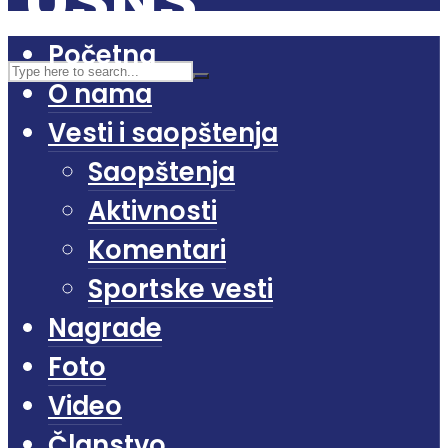
Početna
O nama
Vesti i saopštenja
Saopštenja
Aktivnosti
Komentari
Sportske vesti
Nagrade
Foto
Video
Članstvo