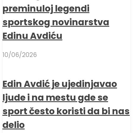
preminuloj legendi
sportskog novinarstva
Edinu Avdiću
10/06/2026
Edin Avdić je ujedinjavao
ljude i na mestu gde se
sport često koristi da bi nas
delio