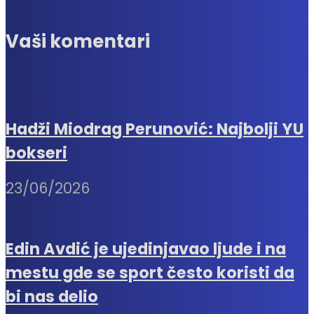
Vaši komentari
Hadži Miodrag Perunović: Najbolji YU
bokseri
23/06/2026
Edin Avdić je ujedinjavao ljude i na
mestu gde se sport često koristi da
bi nas delio