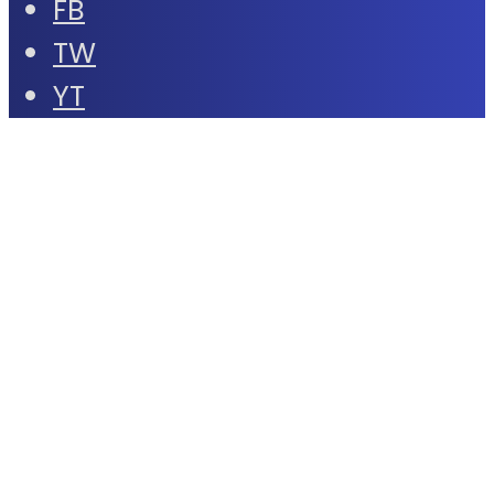
FB
TW
YT