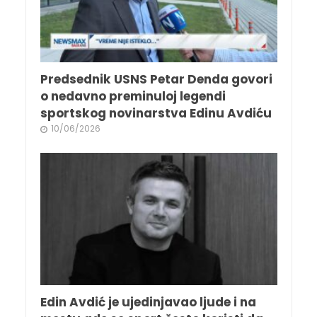
Predsednik USNS Petar Denda govori
o nedavno preminuloj legendi
sportskog novinarstva Edinu Avdiću
10/06/2026
Edin Avdić je ujedinjavao ljude i na