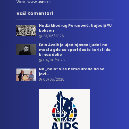
Web: www.usns.rs
Vaši komentari
Hadži Miodrag Perunović: Najbolji YU
bokseri
23/06/2026
Edin Avdić je ujedinjavao ljude i na
mestu gde se sport često koristi da
bi nas delio
04/06/2026
Na „halo“ više nema Brade da se
javi…
06/05/2026