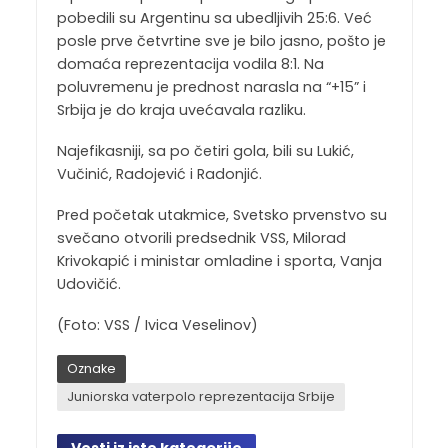
pobedili su Argentinu sa ubedljivih 25:6. Već
posle prve četvrtine sve je bilo jasno, pošto je
domaća reprezentacija vodila 8:1. Na
poluvremenu je prednost narasla na “+15” i
Srbija je do kraja uvećavala razliku.
Najefikasniji, sa po četiri gola, bili su Lukić,
Vučinić, Radojević i Radonjić.
Pred početak utakmice, Svetsko prvenstvo su
svečano otvorili predsednik VSS, Milorad
Krivokapić i ministar omladine i sporta, Vanja
Udovičić.
(Foto: VSS / Ivica Veselinov)
Oznake
Juniorska vaterpolo reprezentacija Srbije