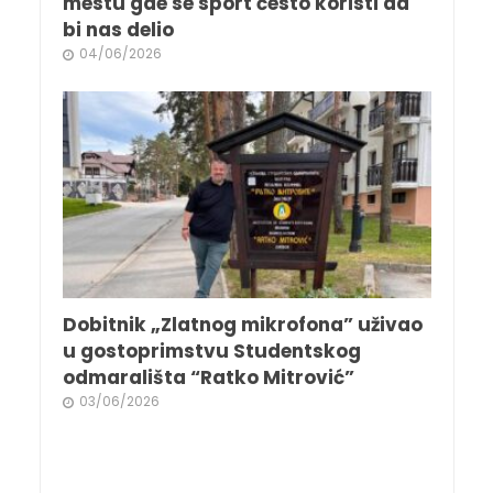
mestu gde se sport često koristi da
bi nas delio
04/06/2026
Dobitnik „Zlatnog mikrofona” uživao
u gostoprimstvu Studentskog
odmarališta “Ratko Mitrović”
03/06/2026