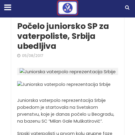
Počelo juniorsko SP za
vaterpoliste, Srbija
ubedljiva
05/08/2017
Juniorska vaterpolo reprezentacija Srbije
pobedom je startovala na Svetskom
prvenstvu, koje je danas počelo u Beogradu,
na bazenu SC “Milan Gale Muškatirović”.
Srpski vaterpolisti u prvom kolu grupne faze