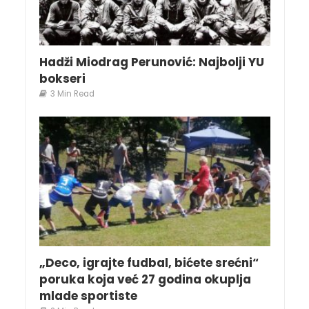
Hadži Miodrag Perunović: Najbolji YU
bokseri
3 Min Read
„Deco, igrajte fudbal, bićete srećni“
poruka koja već 27 godina okuplja
mlade sportiste