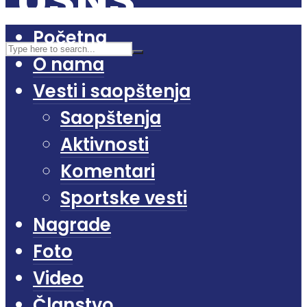
Početna
O nama
Vesti i saopštenja
Saopštenja
Aktivnosti
Komentari
Sportske vesti
Nagrade
Foto
Video
Članstvo