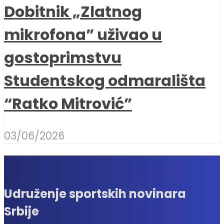
Dobitnik „Zlatnog
mikrofona” uživao u
gostoprimstvu
Studentskog odmarališta
“Ratko Mitrović”
03/06/2026
Udruženje sportskih novinara
Srbije