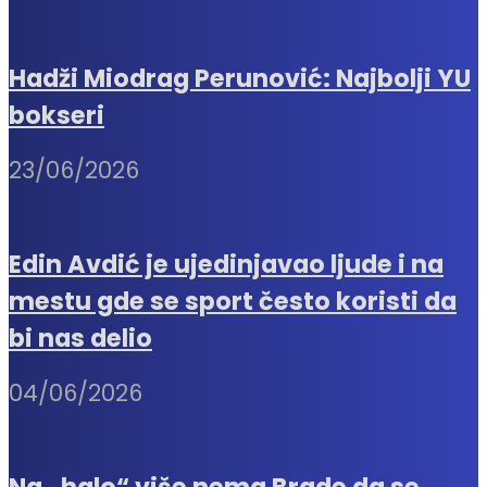
Hadži Miodrag Perunović: Najbolji YU
bokseri
23/06/2026
Edin Avdić je ujedinjavao ljude i na
mestu gde se sport često koristi da
bi nas delio
04/06/2026
Na „halo“ više nema Brade da se