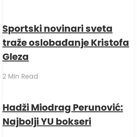
Sportski novinari sveta
traže oslobađanje Kristofa
Gleza
2 Min Read
Hadži Miodrag Perunović:
Najbolji YU bokseri