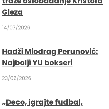
traže oslobađanje Kristofa
Gleza
14/07/2026
Hadži Miodrag Perunović:
Najbolji YU bokseri
23/06/2026
„Deco, igrajte fudbal,