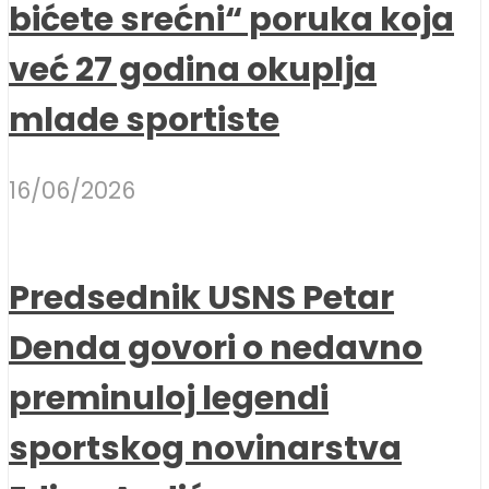
bićete srećni“ poruka koja
već 27 godina okuplja
mlade sportiste
16/06/2026
Predsednik USNS Petar
Denda govori o nedavno
preminuloj legendi
sportskog novinarstva