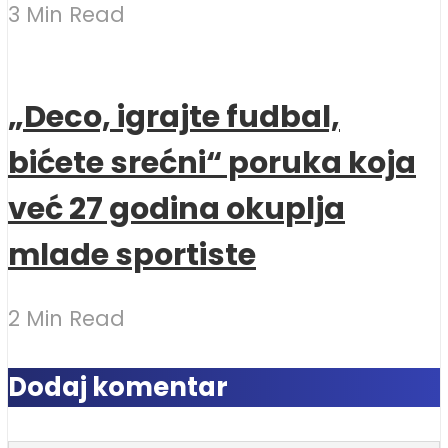
3 Min Read
„Deco, igrajte fudbal,
bićete srećni“ poruka koja
već 27 godina okuplja
mlade sportiste
2 Min Read
Dodaj komentar