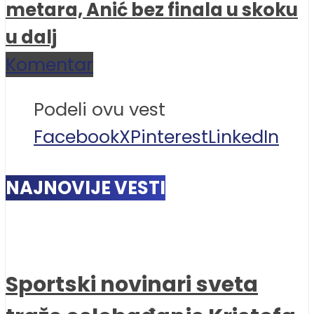
metara, Anić bez finala u skoku
u dalj
Komentar
Podeli ovu vest
Facebook
X
Pinterest
LinkedIn
NAJNOVIJE VESTI
Sportski novinari sveta