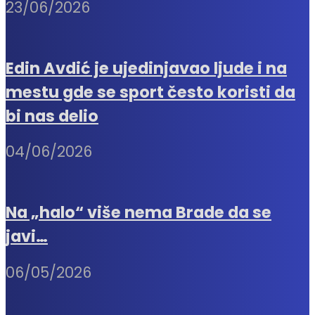
23/06/2026
Edin Avdić je ujedinjavao ljude i na
mestu gde se sport često koristi da
bi nas delio
04/06/2026
Na „halo“ više nema Brade da se
javi…
06/05/2026