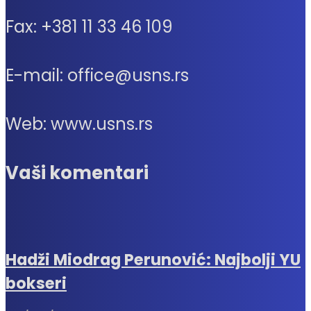
Fax: +381 11 33 46 109
E-mail: office@usns.rs
Web: www.usns.rs
Vaši komentari
Hadži Miodrag Perunović: Najbolji YU
bokseri