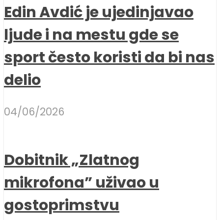
Edin Avdić je ujedinjavao
ljude i na mestu gde se
sport često koristi da bi nas
delio
04/06/2026
Dobitnik „Zlatnog
mikrofona” uživao u
gostoprimstvu