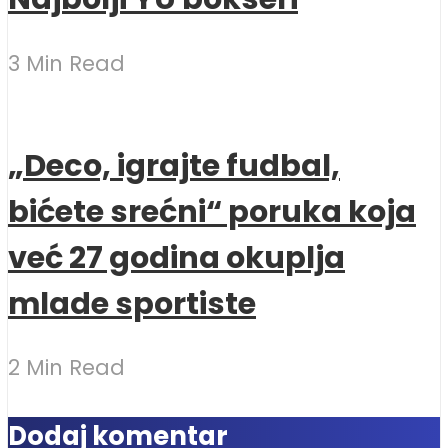
3 Min Read
„Deco, igrajte fudbal,
bićete srećni“ poruka koja
već 27 godina okuplja
mlade sportiste
2 Min Read
Dodaj komentar