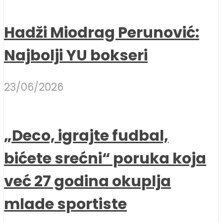
Hadži Miodrag Perunović:
Najbolji YU bokseri
23/06/2026
„Deco, igrajte fudbal,
bićete srećni“ poruka koja
već 27 godina okuplja
mlade sportiste