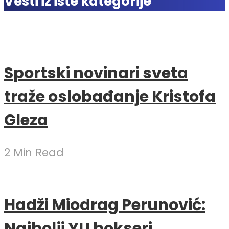
Vesti iz iste kategorije
Sportski novinari sveta
traže oslobađanje Kristofa
Gleza
2 Min Read
Hadži Miodrag Perunović:
Najbolji YU bokseri