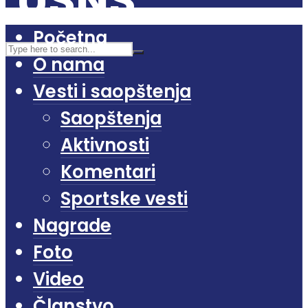
Početna
O nama
Vesti i saopštenja
Saopštenja
Aktivnosti
Komentari
Sportske vesti
Nagrade
Foto
Video
Članstvo