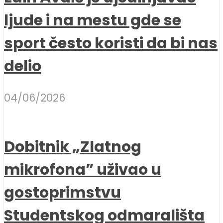
ljude i na mestu gde se
sport često koristi da bi nas
delio
04/06/2026
Dobitnik „Zlatnog
mikrofona” uživao u
gostoprimstvu
Studentskog odmarališta