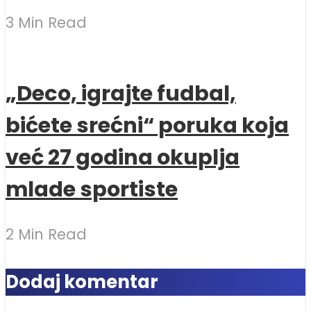
3 Min Read
„Deco, igrajte fudbal,
bićete srećni“ poruka koja
već 27 godina okuplja
mlade sportiste
2 Min Read
Dodaj komentar