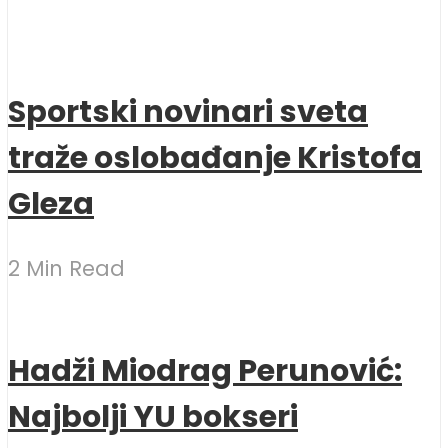
Sportski novinari sveta
traže oslobađanje Kristofa
Gleza
2 Min Read
Hadži Miodrag Perunović:
Najbolji YU bokseri