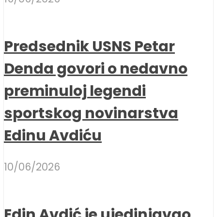
Predsednik USNS Petar
Denda govori o nedavno
preminuloj legendi
sportskog novinarstva
Edinu Avdiću
10/06/2026
Edin Avdić je ujedinjavao