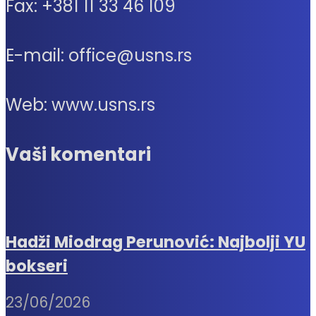
Fax: +381 11 33 46 109
E-mail: office@usns.rs
Web: www.usns.rs
Vaši komentari
Hadži Miodrag Perunović: Najbolji YU
bokseri
23/06/2026