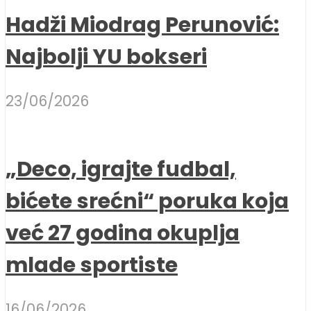
Hadži Miodrag Perunović:
Najbolji YU bokseri
23/06/2026
„Deco, igrajte fudbal,
bićete srećni“ poruka koja
već 27 godina okuplja
mlade sportiste
16/06/2026