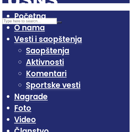
Početna
O nama
Vesti i saopštenja
Saopštenja
Aktivnosti
Komentari
Sportske vesti
Nagrade
Foto
Video
Članstvo