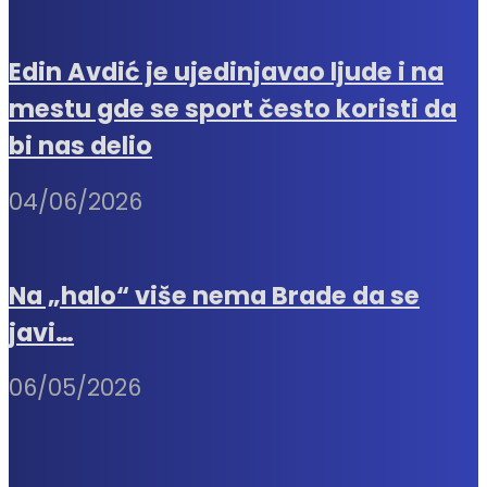
Edin Avdić je ujedinjavao ljude i na
mestu gde se sport često koristi da
bi nas delio
04/06/2026
Na „halo“ više nema Brade da se
javi…
06/05/2026