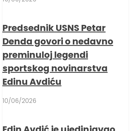
Predsednik USNS Petar
Denda govori o nedavno
preminuloj legendi
sportskog novinarstva
Edinu Avdiću
10/06/2026
Edin Avdić je ujedinjavao