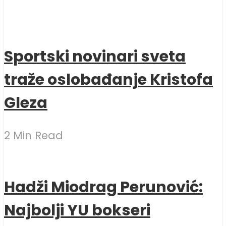
Sportski novinari sveta
traže oslobađanje Kristofa
Gleza
2 Min Read
Hadži Miodrag Perunović:
Najbolji YU bokseri