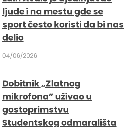
ljude i na mestu gde se
sport često koristi da bi nas
delio
04/06/2026
Dobitnik „Zlatnog
mikrofona” uživao u
gostoprimstvu
Studentskog odmarališta