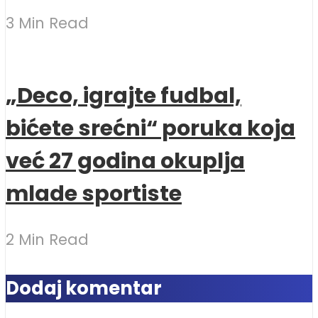
3 Min Read
„Deco, igrajte fudbal,
bićete srećni“ poruka koja
već 27 godina okuplja
mlade sportiste
2 Min Read
Dodaj komentar