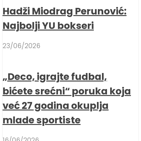
Hadži Miodrag Perunović:
Najbolji YU bokseri
23/06/2026
„Deco, igrajte fudbal,
bićete srećni“ poruka koja
već 27 godina okuplja
mlade sportiste
16/06/2026