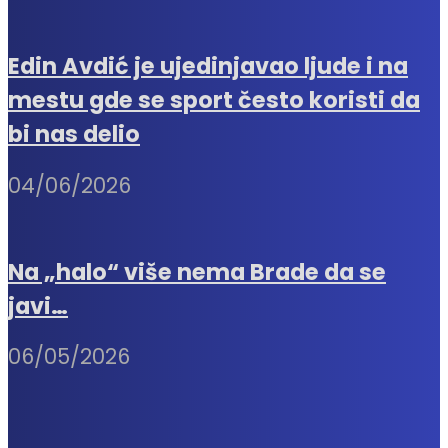
Edin Avdić je ujedinjavao ljude i na
mestu gde se sport često koristi da
bi nas delio
04/06/2026
Na „halo“ više nema Brade da se
javi…
06/05/2026