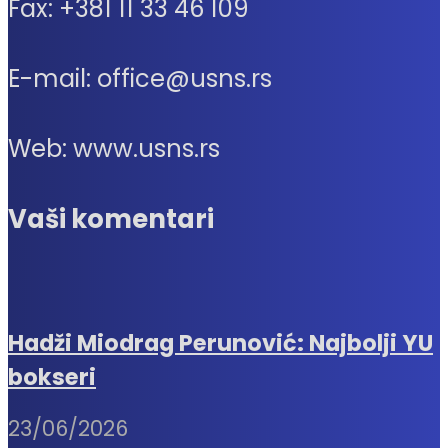
Fax: +381 11 33 46 109
E-mail: office@usns.rs
Web: www.usns.rs
Vaši komentari
Hadži Miodrag Perunović: Najbolji YU
bokseri
23/06/2026