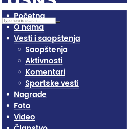
Početna
O nama
Vesti i saopštenja
Saopštenja
Aktivnosti
Komentari
Sportske vesti
Nagrade
Foto
Video
Članstvo