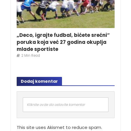
„Deco, igrajte fudbal, bićete srećni“
poruka koja već 27 godina okuplja
mlade sportiste
2 Min Read
Dodaj komentar
Kliknite ovde da ostavite komentar
This site uses Akismet to reduce spam.