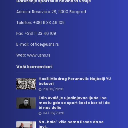
Udruženje sportskih novinara Srbije
Adresa: Resavska 28, 11000 Beograd
Telefon: +381 11 33 46 109
Fax: +381 11 33 46 109
E-mail: office@usns.rs
Web: www.usns.rs
Vaši komentari
Hadži Miodrag Perunović: Najbolji YU
bokseri
23/06/2026
Edin Avdić je ujedinjavao ljude i na
mestu gde se sport često koristi da
bi nas delio
04/06/2026
Na „halo“ više nema Brade da se
javi…