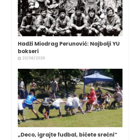
Hadži Miodrag Perunović: Najbolji YU
bokseri
23/06/2026
„Deco, igrajte fudbal, bićete srećni“