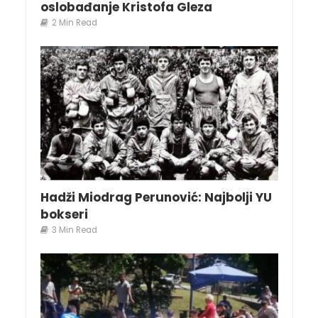
oslobađanje Kristofa Gleza
2 Min Read
Hadži Miodrag Perunović: Najbolji YU
bokseri
3 Min Read