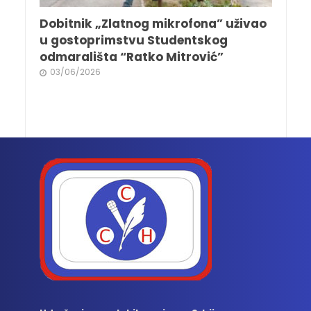
Dobitnik „Zlatnog mikrofona” uživao
u gostoprimstvu Studentskog
odmarališta “Ratko Mitrović”
03/06/2026