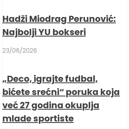
Hadži Miodrag Perunović:
Najbolji YU bokseri
23/06/2026
„Deco, igrajte fudbal,
bićete srećni“ poruka koja
već 27 godina okuplja
mlade sportiste