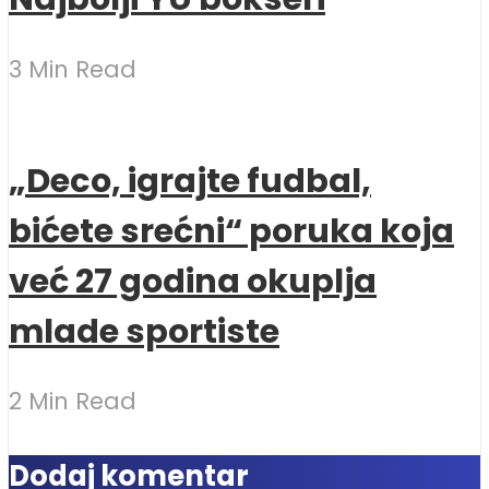
3 Min Read
„Deco, igrajte fudbal,
bićete srećni“ poruka koja
već 27 godina okuplja
mlade sportiste
2 Min Read
Dodaj komentar