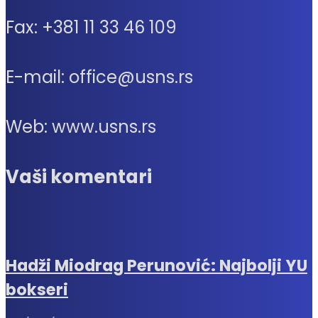
Fax: +381 11 33 46 109
E-mail: office@usns.rs
Web: www.usns.rs
Vaši komentari
Hadži Miodrag Perunović: Najbolji YU
bokseri