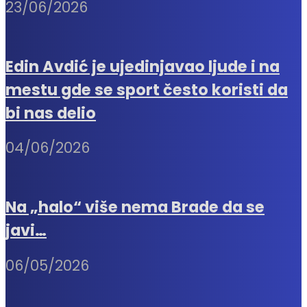
23/06/2026
Edin Avdić je ujedinjavao ljude i na
mestu gde se sport često koristi da
bi nas delio
04/06/2026
Na „halo“ više nema Brade da se
javi…
06/05/2026