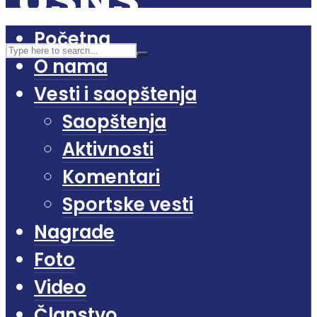
Početna
O nama
Vesti i saopštenja
Saopštenja
Aktivnosti
Komentari
Sportske vesti
Nagrade
Foto
Video
Članstvo