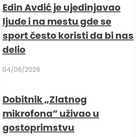
Edin Avdić je ujedinjavao
ljude i na mestu gde se
sport često koristi da bi nas
delio
04/06/2026
Dobitnik „Zlatnog
mikrofona” uživao u
gostoprimstvu