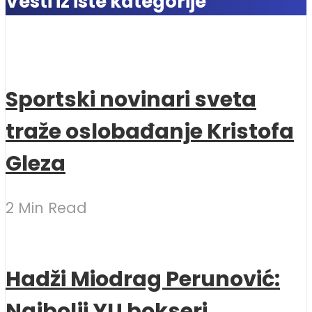
Vesti iz iste kategorije
Sportski novinari sveta
traže oslobađanje Kristofa
Gleza
2 Min Read
Hadži Miodrag Perunović:
Najbolji YU bokseri