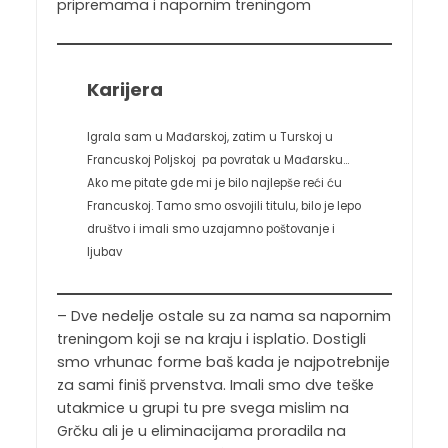
pripremama i napornim treningom
Karijera
Igrala sam u Mađarskoj, zatim u Turskoj u
Francuskoj Poljskoj pa povratak u Mađarsku…
Ako me pitate gde mi je bilo najlepše reći ću
Francuskoj. Tamo smo osvojili titulu, bilo je lepo
društvo i imali smo uzajamno poštovanje i
ljubav
– Dve nedelje ostale su za nama sa napornim
treningom koji se na kraju i isplatio. Dostigli
smo vrhunac forme baš kada je najpotrebnije
za sami finiš prvenstva. Imali smo dve teške
utakmice u grupi tu pre svega mislim na
Grčku ali je u eliminacijama proradila na