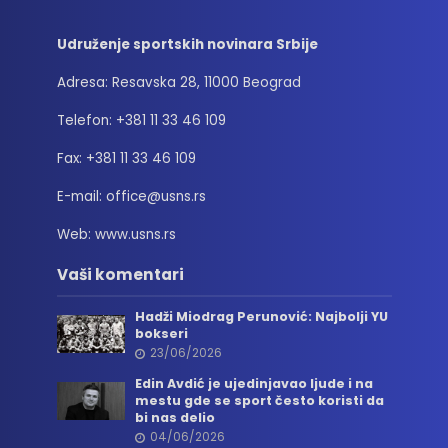
Udruženje sportskih novinara Srbije
Adresa: Resavska 28, 11000 Beograd
Telefon: +381 11 33 46 109
Fax: +381 11 33 46 109
E-mail: office@usns.rs
Web: www.usns.rs
Vaši komentari
Hadži Miodrag Perunović: Najbolji YU
bokseri
23/06/2026
Edin Avdić je ujedinjavao ljude i na
mestu gde se sport često koristi da
bi nas delio
04/06/2026