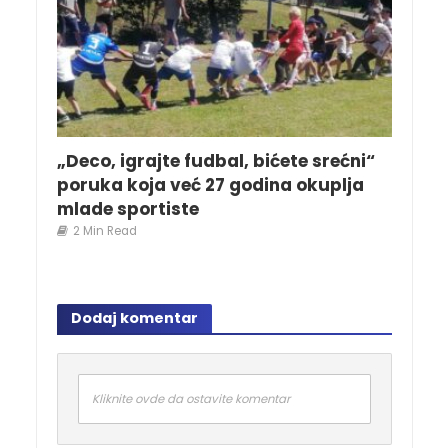
„Deco, igrajte fudbal, bićete srećni“
poruka koja već 27 godina okuplja
mlade sportiste
2 Min Read
Dodaj komentar
Kliknite ovde da ostavite komentar