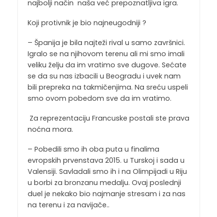
najbolji način naša već prepoznatljiva igra.
Koji protivnik je bio najneugodniji ?
– Španija je bila najteži rival u samo završnici.
Igralo se na njihovom terenu ali mi smo imali
veliku želju da im vratimo sve dugove. Sećate
se da su nas izbacili u Beogradu i uvek nam
bili prepreka na takmičenjima. Na sreću uspeli
smo ovom pobedom sve da im vratimo.
Za reprezentaciju Francuske postali ste prava
noćna mora.
– Pobedili smo ih oba puta u finalima
evropskih prvenstava 2015. u Turskoj i sada u
Valensiji. Savladali smo ih i na Olimpijadi u Riju
u borbi za bronzanu medalju. Ovaj poslednji
duel je nekako bio najmanje stresam i za nas
na terenu i za navijače..