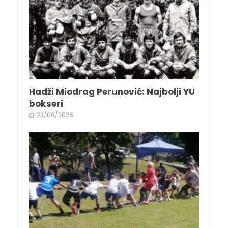
Hadži Miodrag Perunović: Najbolji YU
bokseri
23/06/2026