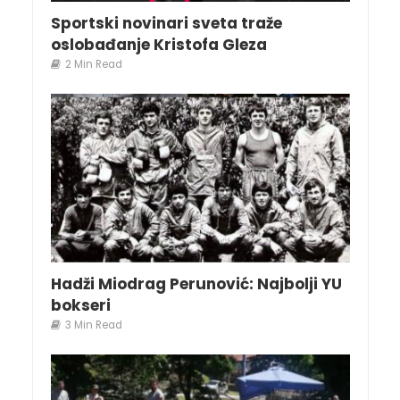
Sportski novinari sveta traže
oslobađanje Kristofa Gleza
2 Min Read
Hadži Miodrag Perunović: Najbolji YU
bokseri
3 Min Read