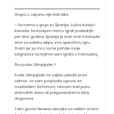
Grupa u Japanu nije baš laka.
– Sa nama u grupi su Španija, Južna Koreja i
Kanada. Sa Korejom nismo igrali poslednjih
pet šest godina, Španija je stari rival a Kanada
slovi za solidnu ekipu, ima specifičnu igru.
Znam jer su mi o tome pričale moje
saigračice sa kojima sam igrala u Francuskoj.
Šta posle Olimpijade ?
Posle Olimpijade će valjda uslediti pravi
odmor. Ja sam potpisala ugovor sa
mađarskim Šofronom, nemam baš puno
slobodnih dana ali pregovaraćemo biće
dogovora.
Tako govori Nevena devojka sa velikim srcem.