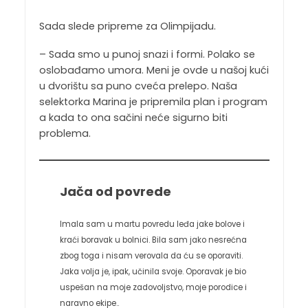
Sada slede pripreme za Olimpijadu.
– Sada smo u punoj snazi i formi. Polako se
oslobađamo umora. Meni je ovde u našoj kući
u dvorištu sa puno cveća prelepo. Naša
selektorka Marina je pripremila plan i program
a kada to ona sačini neće sigurno biti
problema.
Jača od povrede
Imala sam u martu povredu leđa jake bolove i
kraći boravak u bolnici. Bila sam jako nesrećna
zbog toga i nisam verovala da ću se oporaviti.
Jaka volja je, ipak, učinila svoje. Oporavak je bio
uspešan na moje zadovoljstvo, moje porodice i
naravno ekipe..