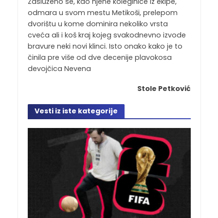
Zasluženo se, kao njene koleginice iz ekipe,
odmara u svom mestu Metikoši, prelepom
dvorištu u kome dominira nekoliko vrsta
cveća ali i koš kraj kojeg svakodnevno izvode
bravure neki novi klinci. Isto onako kako je to
činila pre više od dve decenije plavokosa
devojčica Nevena
Stole Petković
Vesti iz iste kategorije