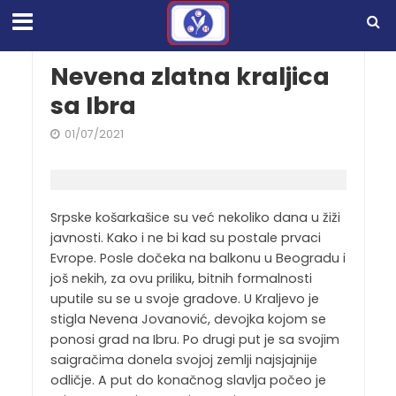
Nevena zlatna kraljica
sa Ibra
01/07/2021
Srpske košarkašice su već nekoliko dana u žiži
javnosti. Kako i ne bi kad su postale prvaci
Evrope. Posle dočeka na balkonu u Beogradu i
još nekih, za ovu priliku, bitnih formalnosti
uputile su se u svoje gradove. U Kraljevo je
stigla Nevena Jovanović, devojka kojom se
ponosi grad na Ibru. Po drugi put je sa svojim
saigračima donela svojoj zemlji najsjajnije
odličje. A put do konačnog slavlja počeo je