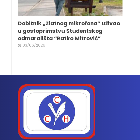
Dobitnik „Zlatnog mikrofona” uživao
u gostoprimstvu Studentskog
odmarališta “Ratko Mitrović”
03/06/2026