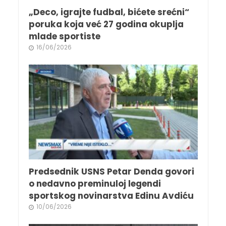
„Deco, igrajte fudbal, bićete srećni“
poruka koja već 27 godina okuplja
mlade sportiste
16/06/2026
Predsednik USNS Petar Denda govori
o nedavno preminuloj legendi
sportskog novinarstva Edinu Avdiću
10/06/2026