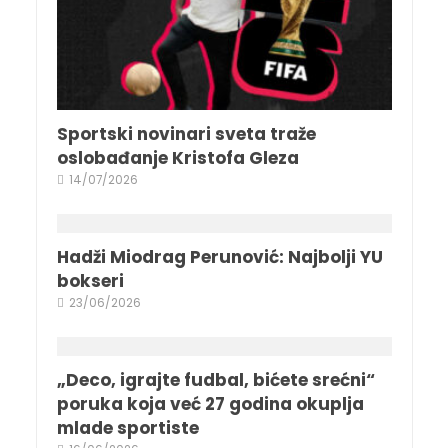
Sportski novinari sveta traže
oslobađanje Kristofa Gleza
14/07/2026
Hadži Miodrag Perunović: Najbolji YU
bokseri
23/06/2026
„Deco, igrajte fudbal, bićete srećni“
poruka koja već 27 godina okuplja
mlade sportiste