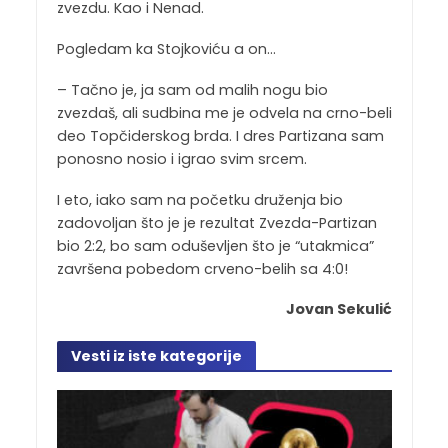
zvezdu. Kao i Nenad.
Pogledam ka Stojkoviću a on…
– Tačno je, ja sam od malih nogu bio
zvezdaš, ali sudbina me je odvela na crno-beli
deo Topčiderskog brda. I dres Partizana sam
ponosno nosio i igrao svim srcem.
I eto, iako sam na početku druženja bio
zadovoljan što je je rezultat Zvezda-Partizan
bio 2:2, bo sam oduševljen što je “utakmica”
završena pobedom crveno-belih sa 4:0!
Jovan Sekulić
Vesti iz iste kategorije