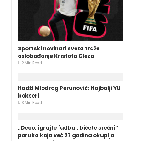
Sportski novinari sveta traže
oslobađanje Kristofa Gleza
2 Min Read
Hadži Miodrag Perunović: Najbolji YU
bokseri
3 Min Read
„Deco, igrajte fudbal, bićete srećni“
poruka koja već 27 godina okuplja