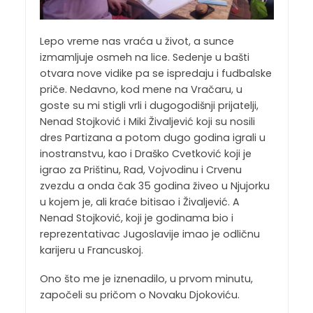
Lepo vreme nas vraća u život, a sunce
izmamljuje osmeh na lice. Sedenje u bašti
otvara nove vidike pa se ispredaju i fudbalske
priče. Nedavno, kod mene na Vračaru, u
goste su mi stigli vrli i dugogodišnji prijatelji,
Nenad Stojković i Miki Živaljević koji su nosili
dres Partizana a potom dugo godina igrali u
inostranstvu, kao i Draško Cvetković koji je
igrao za Prištinu, Rad, Vojvodinu i Crvenu
zvezdu a onda čak 35 godina živeo u Njujorku
u kojem je, ali kraće bitisao i Živaljević. A
Nenad Stojković, koji je godinama bio i
reprezentativac Jugoslavije imao je odličnu
karijeru u Francuskoj.
Ono što me je iznenadilo, u prvom minutu,
započeli su pričom o Novaku Djokoviću.