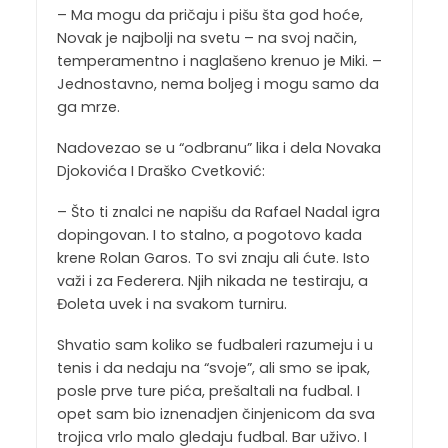
– Ma mogu da pričaju i pišu šta god hoće,
Novak je najbolji na svetu – na svoj način,
temperamentno i naglašeno krenuo je Miki. –
Jednostavno, nema boljeg i mogu samo da
ga mrze.
Nadovezao se u “odbranu” lika i dela Novaka
Djokovića I Draško Cvetković:
– Što ti znalci ne napišu da Rafael Nadal igra
dopingovan. I to stalno, a pogotovo kada
krene Rolan Garos. To svi znaju ali ćute. Isto
važi i za Federera. Njih nikada ne testiraju, a
Đoleta uvek i na svakom turniru.
Shvatio sam koliko se fudbaleri razumeju i u
tenis i da nedaju na “svoje”, ali smo se ipak,
posle prve ture pića, prešaltali na fudbal. I
opet sam bio iznenadjen činjenicom da sva
trojica vrlo malo gledaju fudbal. Bar uživo. I