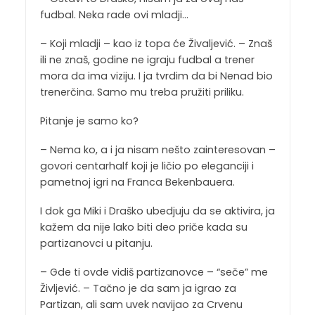
fudbal. Neka rade ovi mladji…
– Koji mladji – kao iz topa će Živaljević. – Znaš
ili ne znaš, godine ne igraju fudbal a trener
mora da ima viziju. I ja tvrdim da bi Nenad bio
trenerčina. Samo mu treba pružiti priliku.
Pitanje je samo ko?
– Nema ko, a i ja nisam nešto zainteresovan –
govori centarhalf koji je ličio po eleganciji i
pametnoj igri na Franca Bekenbauera.
I dok ga Miki i Draško ubedjuju da se aktivira, ja
kažem da nije lako biti deo priče kada su
partizanovci u pitanju.
– Gde ti ovde vidiš partizanovce – “seče” me
Življević. – Tačno je da sam ja igrao za
Partizan, ali sam uvek navijao za Crvenu