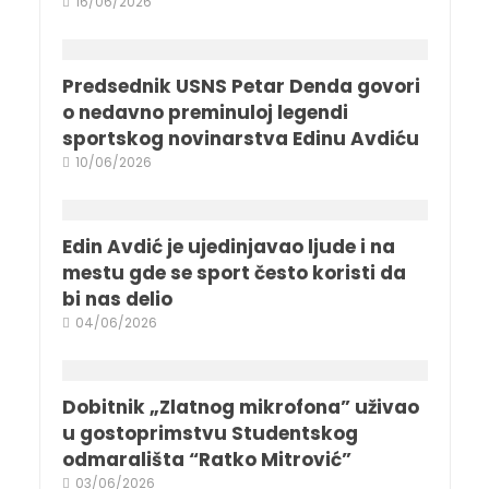
16/06/2026
Predsednik USNS Petar Denda govori
o nedavno preminuloj legendi
sportskog novinarstva Edinu Avdiću
10/06/2026
Edin Avdić je ujedinjavao ljude i na
mestu gde se sport često koristi da
bi nas delio
04/06/2026
Dobitnik „Zlatnog mikrofona” uživao
u gostoprimstvu Studentskog
odmarališta “Ratko Mitrović”
03/06/2026