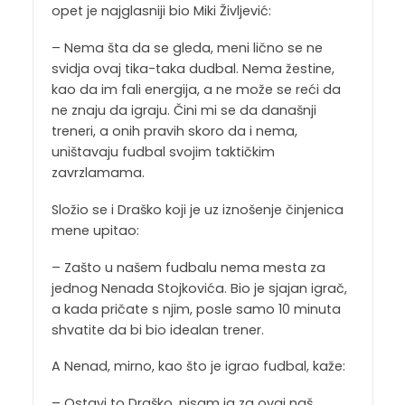
opet je najglasniji bio Miki Življević:
– Nema šta da se gleda, meni lično se ne
svidja ovaj tika-taka dudbal. Nema žestine,
kao da im fali energija, a ne može se reći da
ne znaju da igraju. Čini mi se da današnji
treneri, a onih pravih skoro da i nema,
uništavaju fudbal svojim taktičkim
zavrzlamama.
Složio se i Draško koji je uz iznošenje činjenica
mene upitao:
– Zašto u našem fudbalu nema mesta za
jednog Nenada Stojkovića. Bio je sjajan igrač,
a kada pričate s njim, posle samo 10 minuta
shvatite da bi bio idealan trener.
A Nenad, mirno, kao što je igrao fudbal, kaže:
– Ostavi to Draško, nisam ja za ovaj naš