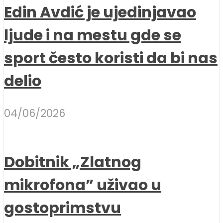
Edin Avdić je ujedinjavao
ljude i na mestu gde se
sport često koristi da bi nas
delio
04/06/2026
Dobitnik „Zlatnog
mikrofona” uživao u
gostoprimstvu