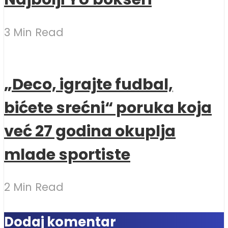
3 Min Read
„Deco, igrajte fudbal,
bićete srećni“ poruka koja
već 27 godina okuplja
mlade sportiste
2 Min Read
Dodaj komentar