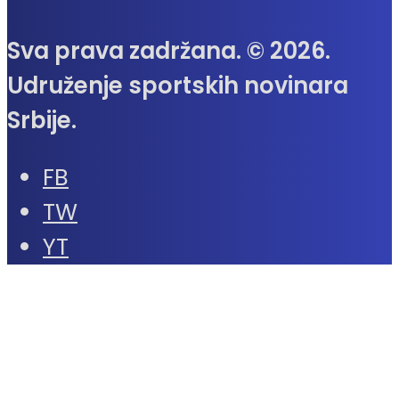
Sva prava zadržana. © 2026.
Udruženje sportskih novinara
Srbije.
FB
TW
YT