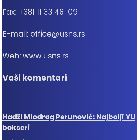
Fax: +381 11 33 46 109
E-mail: office@usns.rs
Web: www.usns.rs
Vaši komentari
Hadži Miodrag Perunović: Najbolji YU
bokseri