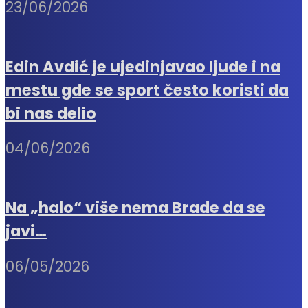
23/06/2026
Edin Avdić je ujedinjavao ljude i na
mestu gde se sport često koristi da
bi nas delio
04/06/2026
Na „halo“ više nema Brade da se
javi…
06/05/2026