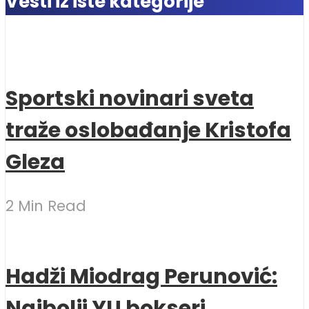
Vesti iz iste kategorije
Sportski novinari sveta
traže oslobađanje Kristofa
Gleza
2 Min Read
Hadži Miodrag Perunović:
Najbolji YU bokseri