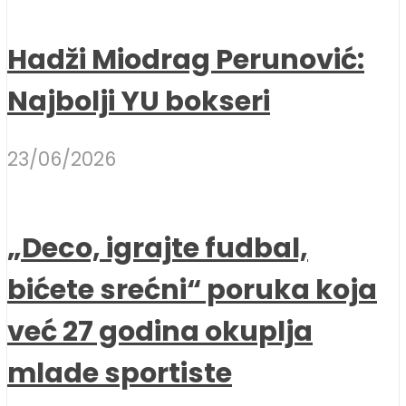
Hadži Miodrag Perunović:
Najbolji YU bokseri
23/06/2026
„Deco, igrajte fudbal,
bićete srećni“ poruka koja
već 27 godina okuplja
mlade sportiste