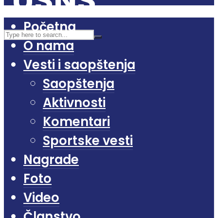
Početna
O nama
Vesti i saopštenja
Saopštenja
Aktivnosti
Komentari
Sportske vesti
Nagrade
Foto
Video
Članstvo