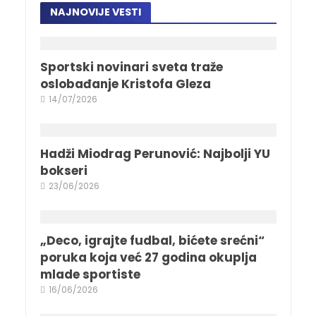
NAJNOVIJE VESTI
Sportski novinari sveta traže
oslobađanje Kristofa Gleza
14/07/2026
Hadži Miodrag Perunović: Najbolji YU
bokseri
23/06/2026
„Deco, igrajte fudbal, bićete srećni“
poruka koja već 27 godina okuplja
mlade sportiste
16/06/2026