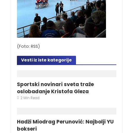
(Foto: RSS)
Vesti iz iste kategorije
Sportski novinari sveta traže
oslobađanje Kristofa Gleza
2 Min Read
Hadži Miodrag Perunović: Najbolji YU
bokseri