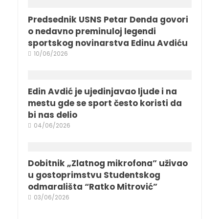
Predsednik USNS Petar Denda govori
o nedavno preminuloj legendi
sportskog novinarstva Edinu Avdiću
10/06/2026
Edin Avdić je ujedinjavao ljude i na
mestu gde se sport često koristi da
bi nas delio
04/06/2026
Dobitnik „Zlatnog mikrofona” uživao
u gostoprimstvu Studentskog
odmarališta “Ratko Mitrović”
03/06/2026