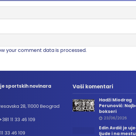
ow your comment data is processed.
je sportskih novinara
Vaši komentari
Hadži Miodrag
Perunović: Najbo
Resavska 28, 11000 Beograd
bokseri
23/06/2026
+381 11 33 46 109
Edin Avdić je uj
 11 33 46 109
ljude i na mestu