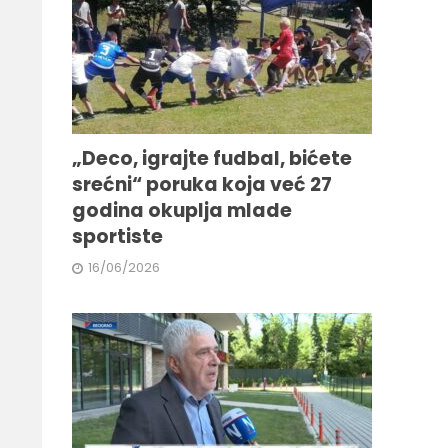
„Deco, igrajte fudbal, bićete
srećni“ poruka koja već 27
godina okuplja mlade
sportiste
16/06/2026