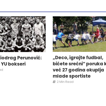
„Deco, igrajte fudbal,
iodrag Perunović:
bićete srećni“ poruka 
i YU bokseri
već 27 godina okuplja
ad
mlade sportiste
2 Min Read