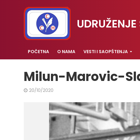
UDRUŽENJE 
POČETNA
O NAMA
VESTI I SAOPŠTENJA
Milun-Marovic-Sl
20/10/2020