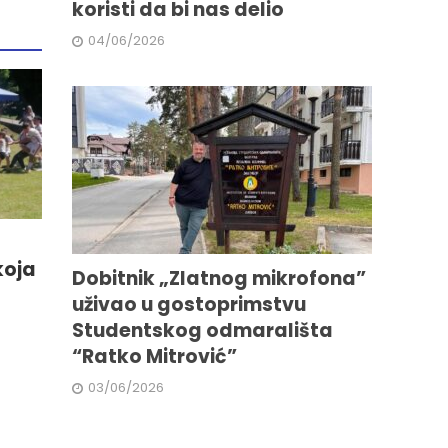
koristi da bi nas delio
04/06/2026
koja
Dobitnik „Zlatnog mikrofona”
uživao u gostoprimstvu
Studentskog odmarališta
“Ratko Mitrović”
03/06/2026