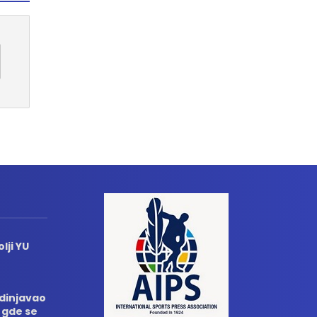
lji YU
edinjavao
 gde se