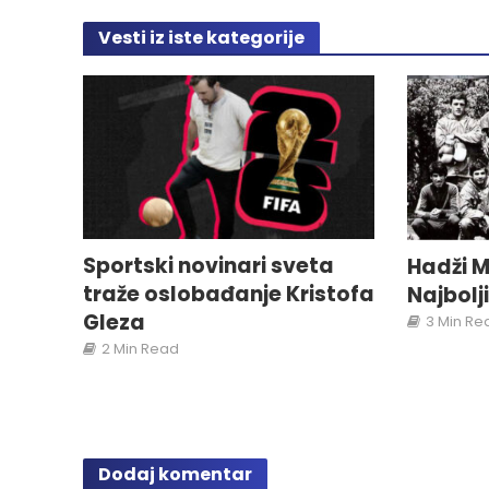
Vesti iz iste kategorije
Sportski novinari sveta
Hadži M
traže oslobađanje Kristofa
Najbolj
Gleza
3 Min Re
2 Min Read
Dodaj komentar