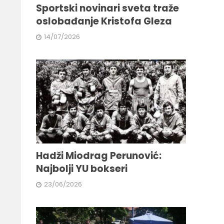
Sportski novinari sveta traže
oslobađanje Kristofa Gleza
14/07/2026
Hadži Miodrag Perunović:
Najbolji YU bokseri
23/06/2026