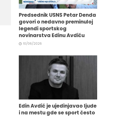
Predsednik USNS Petar Denda
govori o nedavno preminuloj
legendi sportskog
novinarstva Edinu Avdiću
10/06/2026
Edin Avdić je ujedinjavao ljude
i na mestu gde se sport često