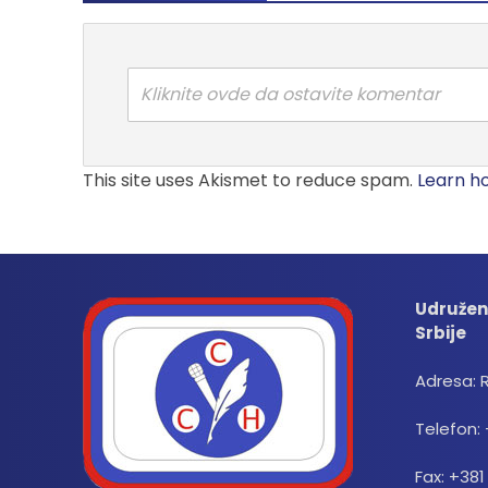
Kliknite ovde da ostavite komentar
This site uses Akismet to reduce spam.
Learn h
Udružen
Srbije
Adresa: 
Telefon: 
Fax: +381