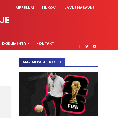
IMPRESUM
LINKOVI
JAVNE NABAVKE
JE
DOKUMENTA
KONTAKT
NAJNOVIJE VESTI