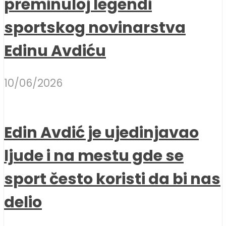
preminuloj legendi
sportskog novinarstva
Edinu Avdiću
10/06/2026
Edin Avdić je ujedinjavao
ljude i na mestu gde se
sport često koristi da bi nas
delio