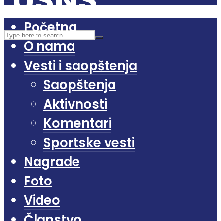
Početna
O nama
Vesti i saopštenja
Saopštenja
Aktivnosti
Komentari
Sportske vesti
Nagrade
Foto
Video
Članstvo