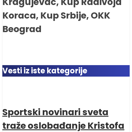
Kragujevac, Kup Radivoja
Koraca, Kup Srbije, OKK
Beograd
Vesti iz iste kategorije
Sportski novinari sveta
traže oslobađanje Kristofa