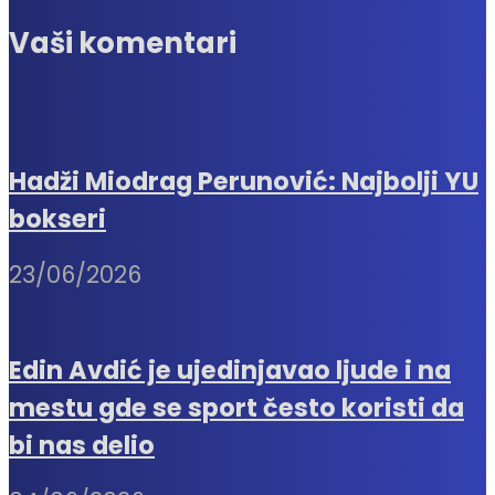
Vaši komentari
Hadži Miodrag Perunović: Najbolji YU
bokseri
23/06/2026
Edin Avdić je ujedinjavao ljude i na
mestu gde se sport često koristi da
bi nas delio