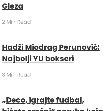
Gleza
2 Min Read
Hadži Miodrag Perunović:
Najbolji YU bokseri
3 Min Read
„Deco, igrajte fudbal,