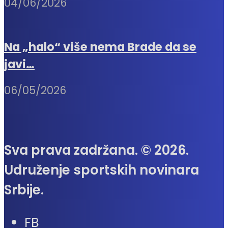
04/06/2026
Na „halo“ više nema Brade da se
javi…
06/05/2026
Sva prava zadržana. © 2026.
Udruženje sportskih novinara
Srbije.
FB