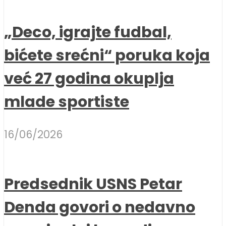
„Deco, igrajte fudbal,
bićete srećni“ poruka koja
već 27 godina okuplja
mlade sportiste
16/06/2026
Predsednik USNS Petar
Denda govori o nedavno