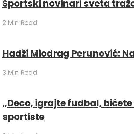
Sportski novinari sveta traž
2 Min Read
Hadži Miodrag Perunović: Naj
3 Min Read
„Deco, igrajte fudbal, bićet
sportiste