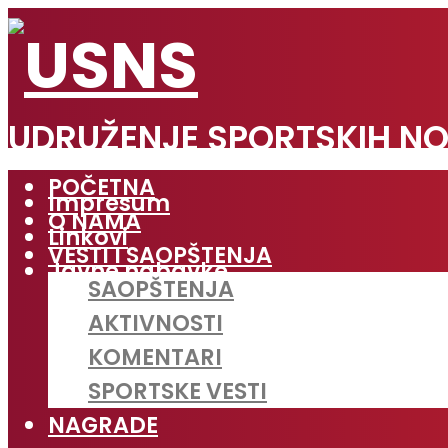
UDRUŽENJE SPORTSKIH NO
POČETNA
Impresum
O NAMA
Linkovi
VESTI I SAOPŠTENJA
Javne nabavke
SAOPŠTENJA
AKTIVNOSTI
KOMENTARI
SPORTSKE VESTI
NAGRADE