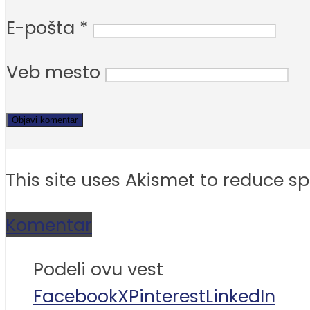
E-pošta
*
Veb mesto
This site uses Akismet to reduce 
Komentar
Podeli ovu vest
Facebook
X
Pinterest
LinkedIn