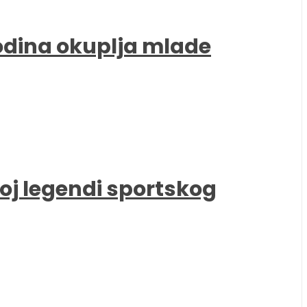
godina okuplja mlade
oj legendi sportskog