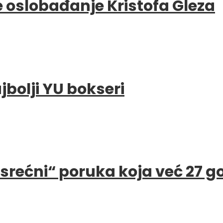
e oslobađanje Kristofa Gleza
bolji YU bokseri
e srećni“ poruka koja već 27 