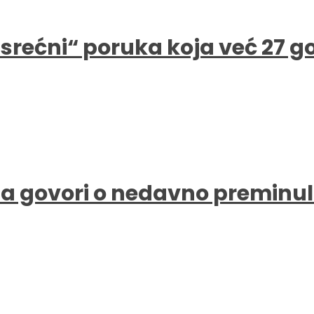
e srećni“ poruka koja već 27 
a govori o nedavno preminul