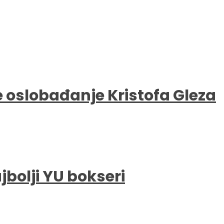
e oslobađanje Kristofa Gleza
bolji YU bokseri