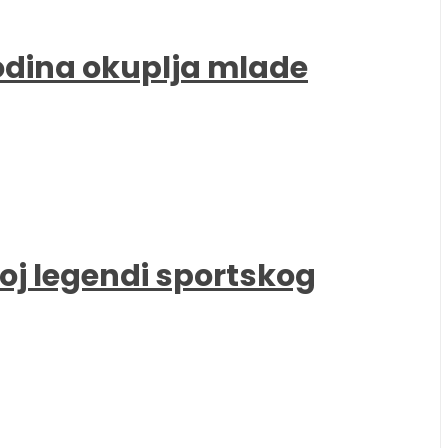
godina okuplja mlade
oj legendi sportskog