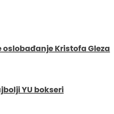
e oslobađanje Kristofa Gleza
bolji YU bokseri