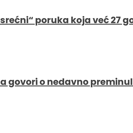
e srećni“ poruka koja već 27 
a govori o nedavno preminul