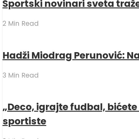
Sportski novinari sveta traž
2 Min Read
Hadži Miodrag Perunović: Naj
3 Min Read
„Deco, igrajte fudbal, bićet
sportiste