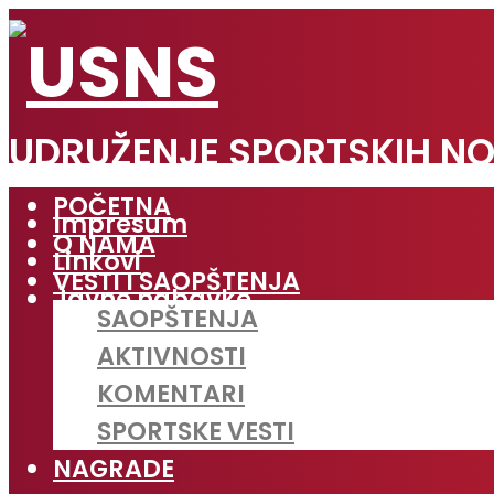
UDRUŽENJE SPORTSKIH NO
POČETNA
Impresum
O NAMA
Linkovi
VESTI I SAOPŠTENJA
Javne nabavke
SAOPŠTENJA
AKTIVNOSTI
KOMENTARI
SPORTSKE VESTI
NAGRADE