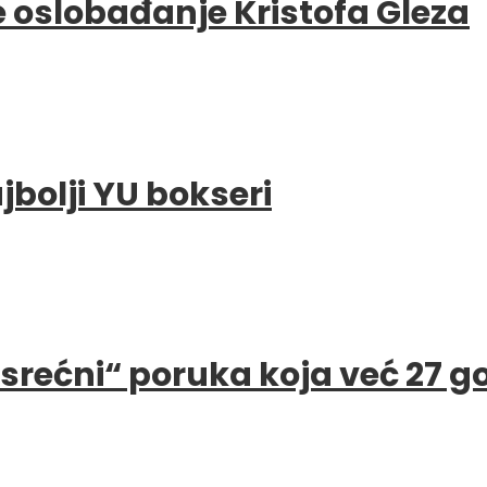
e oslobađanje Kristofa Gleza
bolji YU bokseri
e srećni“ poruka koja već 27 