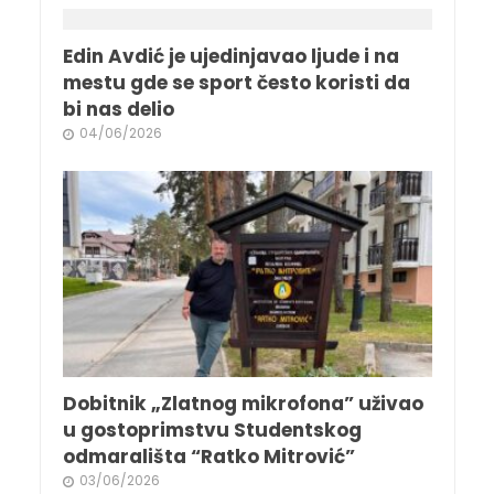
Edin Avdić je ujedinjavao ljude i na
mestu gde se sport često koristi da
bi nas delio
04/06/2026
Dobitnik „Zlatnog mikrofona” uživao
u gostoprimstvu Studentskog
odmarališta “Ratko Mitrović”
03/06/2026