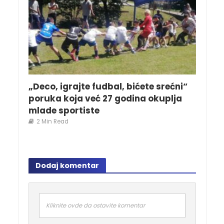
„Deco, igrajte fudbal, bićete srećni“
poruka koja već 27 godina okuplja
mlade sportiste
2 Min Read
Dodaj komentar
Kliknite ovde da ostavite komentar