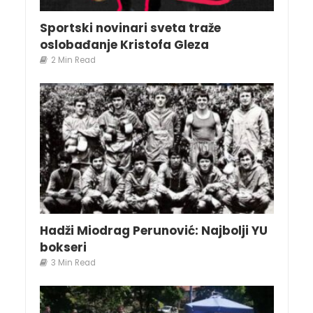
Sportski novinari sveta traže
oslobađanje Kristofa Gleza
2 Min Read
Hadži Miodrag Perunović: Najbolji YU
bokseri
3 Min Read