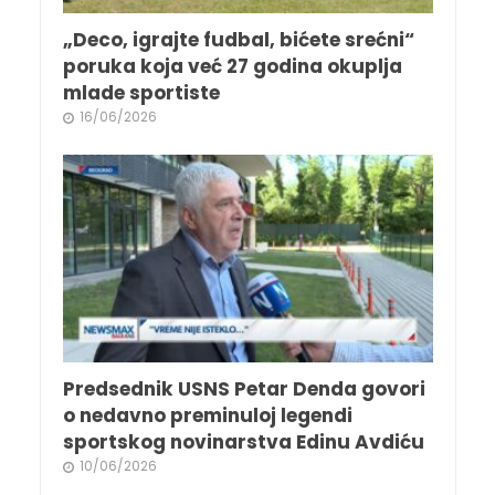
„Deco, igrajte fudbal, bićete srećni“
poruka koja već 27 godina okuplja
mlade sportiste
16/06/2026
Predsednik USNS Petar Denda govori
o nedavno preminuloj legendi
sportskog novinarstva Edinu Avdiću
10/06/2026