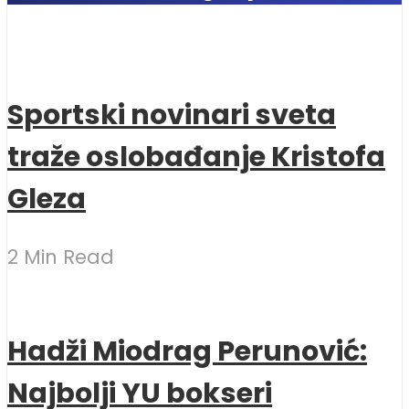
Sportski novinari sveta
traže oslobađanje Kristofa
Gleza
2 Min Read
Hadži Miodrag Perunović:
Najbolji YU bokseri