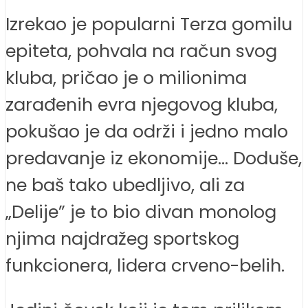
Izrekao je popularni Terza gomilu
epiteta, pohvala na račun svog
kluba, pričao je o milionima
zarađenih evra njegovog kluba,
pokušao je da održi i jedno malo
predavanje iz ekonomije… Doduše,
ne baš tako ubedljivo, ali za
„Delije” je to bio divan monolog
njima najdražeg sportskog
funkcionera, lidera crveno-belih.