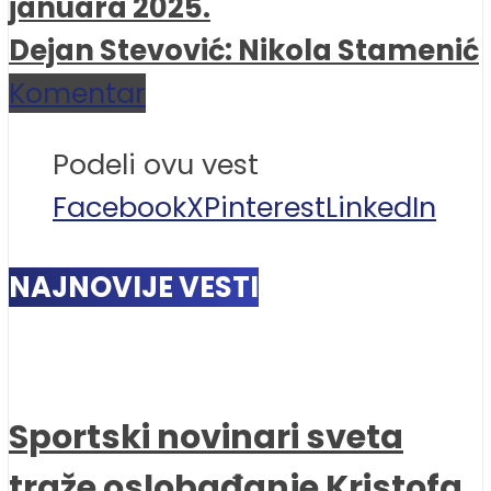
januara 2025.
Dejan Stevović: Nikola Stamenić
Komentar
Podeli ovu vest
Facebook
X
Pinterest
LinkedIn
NAJNOVIJE VESTI
Sportski novinari sveta
traže oslobađanje Kristofa