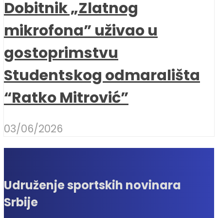
Dobitnik „Zlatnog
mikrofona” uživao u
gostoprimstvu
Studentskog odmarališta
“Ratko Mitrović”
03/06/2026
Udruženje sportskih novinara
Srbije