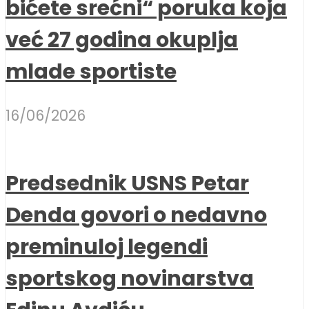
bićete srećni“ poruka koja
već 27 godina okuplja
mlade sportiste
16/06/2026
Predsednik USNS Petar
Denda govori o nedavno
preminuloj legendi
sportskog novinarstva