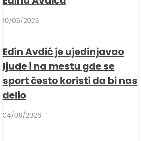
Edinu Avdiću
10/06/2026
Edin Avdić je ujedinjavao
ljude i na mestu gde se
sport često koristi da bi nas
delio
04/06/2026