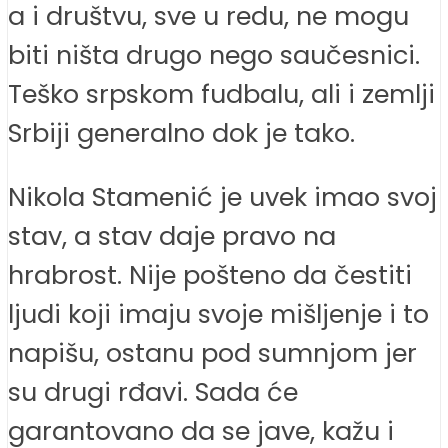
a i društvu, sve u redu, ne mogu
biti ništa drugo nego saučesnici.
Teško srpskom fudbalu, ali i zemlji
Srbiji generalno dok je tako.
Nikola Stamenić je uvek imao svoj
stav, a stav daje pravo na
hrabrost. Nije pošteno da čestiti
ljudi koji imaju svoje mišljenje i to
napišu, ostanu pod sumnjom jer
su drugi rđavi. Sada će
garantovano da se jave, kažu i