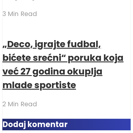
3 Min Read
„Deco, igrajte fudbal,
bićete srećni“ poruka koja
već 27 godina okuplja
mlade sportiste
2 Min Read
Dodaj komentar