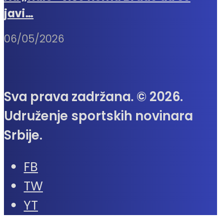
javi…
06/05/2026
Sva prava zadržana. © 2026.
Udruženje sportskih novinara
Srbije.
FB
TW
YT