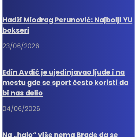
Hadži Miodrag Perunović: Najbolji YU
bokseri
23/06/2026
Edin Avdić je ujedinjavao ljude i na
mestu gde se sport često koristi da
bi nas delio
04/06/2026
Na „halo“ više nema Brade da se