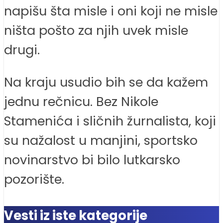
napišu šta misle i oni koji ne misle
ništa pošto za njih uvek misle
drugi.
Na kraju usudio bih se da kažem
jednu rečnicu. Bez Nikole
Stamenića i sličnih žurnalista, koji
su nažalost u manjini, sportsko
novinarstvo bi bilo lutkarsko
pozorište.
Vesti iz iste kategorije