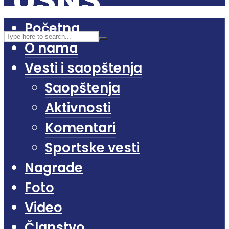
Početna
O nama
Vesti i saopštenja
Saopštenja
Aktivnosti
Komentari
Sportske vesti
Nagrade
Foto
Video
Članstvo