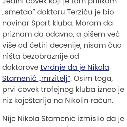
Jedini čovek koji je tom prilikom
„smetao” doktoru Terziću je bio
novinar Sport kluba. Moram da
priznam da odavno, a pišem već
više od četiri decenije, nisam čuo
ništa bezobraznije od
doktorove
tvrdnje da je Nikola
Stamenić „mrzitelj”
. Osim toga,
prvi čovek trofejnog kluba izneo je
niz koještarija na Nikolin račun.
Nije Nikola Stamenić izmislio da je