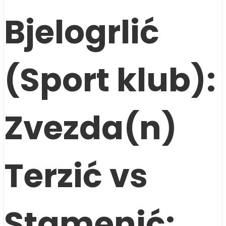
Bjelogrlić
(Sport klub):
Zvezda(n)
Terzić vs
Stamenić: