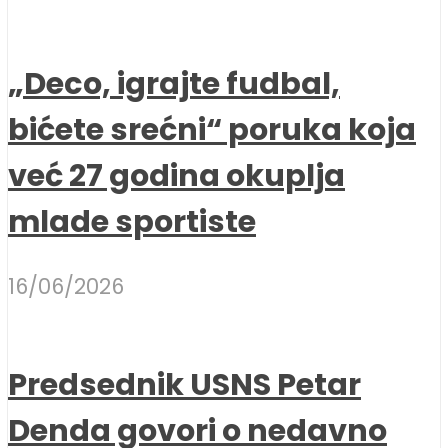
„Deco, igrajte fudbal,
bićete srećni“ poruka koja
već 27 godina okuplja
mlade sportiste
16/06/2026
Predsednik USNS Petar
Denda govori o nedavno