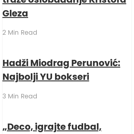
Gleza
2 Min Read
Hadži Miodrag Perunović:
Najbolji YU bokseri
3 Min Read
„Deco, igrajte fudbal,