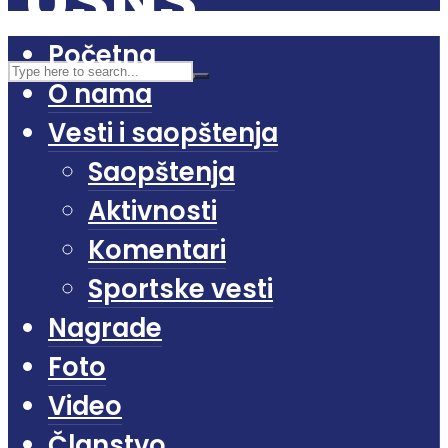
Početna
O nama
Vesti i saopštenja
Saopštenja
Aktivnosti
Komentari
Sportske vesti
Nagrade
Foto
Video
Članstvo