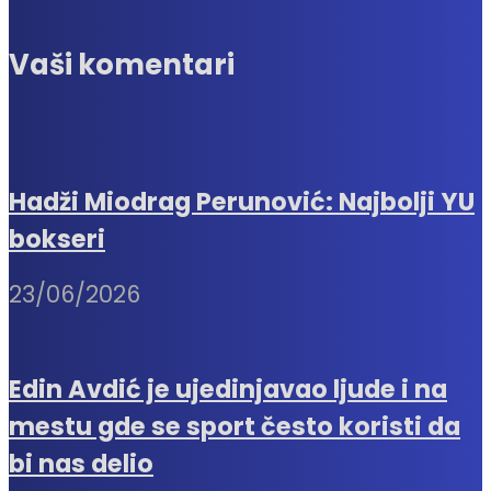
Vaši komentari
Hadži Miodrag Perunović: Najbolji YU
bokseri
23/06/2026
Edin Avdić je ujedinjavao ljude i na
mestu gde se sport često koristi da
bi nas delio