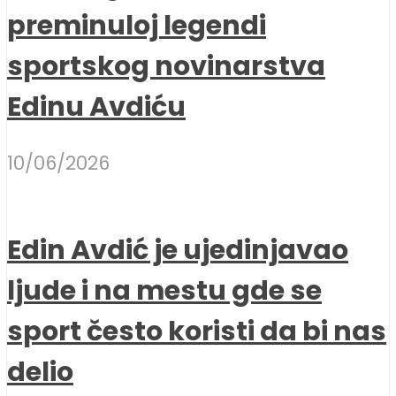
preminuloj legendi
sportskog novinarstva
Edinu Avdiću
10/06/2026
Edin Avdić je ujedinjavao
ljude i na mestu gde se
sport često koristi da bi nas
delio