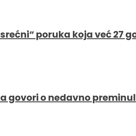
e srećni“ poruka koja već 27 
a govori o nedavno preminul