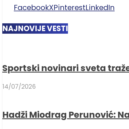
Facebook
X
Pinterest
LinkedIn
NAJNOVIJE VESTI
Sportski novinari sveta traž
14/07/2026
Hadži Miodrag Perunović: Naj