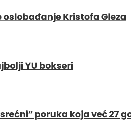
e oslobađanje Kristofa Gleza
bolji YU bokseri
e srećni“ poruka koja već 27 