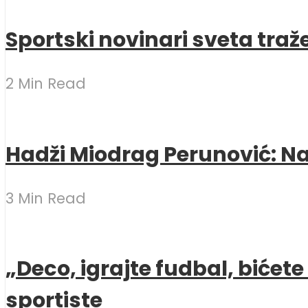
Sportski novinari sveta traž
2 Min Read
Hadži Miodrag Perunović: Naj
3 Min Read
„Deco, igrajte fudbal, bićet
sportiste