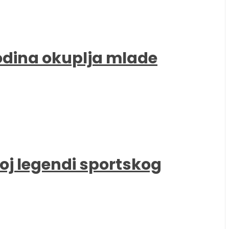
godina okuplja mlade
oj legendi sportskog