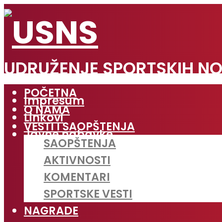
UDRUŽENJE SPORTSKIH NO
POČETNA
Impresum
O NAMA
Linkovi
VESTI I SAOPŠTENJA
Javne nabavke
SAOPŠTENJA
AKTIVNOSTI
KOMENTARI
SPORTSKE VESTI
NAGRADE