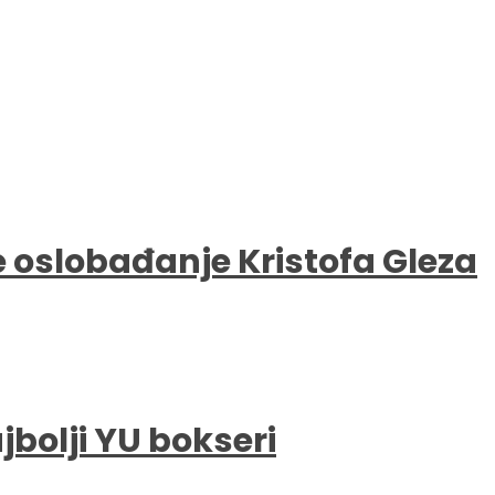
e oslobađanje Kristofa Gleza
bolji YU bokseri