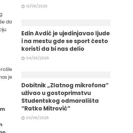
10/06/2026
g
iše da
iju
Edin Avdić je ujedinjavao ljude
i na mestu gde se sport često
koristi da bi nas delio
04/06/2026
prošle
nas je
Dobitnik „Zlatnog mikrofona”
uživao u gostoprimstvu
Studentskog odmarališta
“Ratko Mitrović”
im
03/06/2026
m
imo