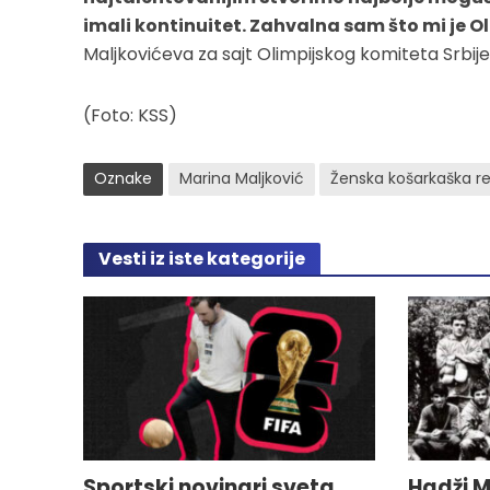
imali kontinuitet. Zahvalna sam što mi je Ol
Maljkovićeva za sajt Olimpijskog komiteta Srbije
(Foto: KSS)
Oznake
Marina Maljković
Ženska košarkaška re
Vesti iz iste kategorije
Sportski novinari sveta
Hadži M