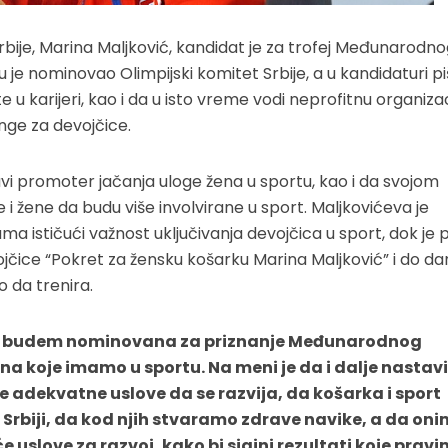
bije, Marina Maljković, kandidat je za trofej Međunarodno
u je nominovao Olimpijski komitet Srbije, a u kandidaturi p
 u karijeri, kao i da u isto vreme vodi neprofitnu organizac
nge za devojčice.
avi promoter jačanja uloge žena u sportu, kao i da svojom
i žene da budu više involvirane u sport. Maljkovićeva je
a ističući važnost uključivanja devojčica u sport, dok je 
jčice “Pokret za žensku košarku Marina Maljković” i do da
 da trenira.
 budem nominovana za priznanje Međunarodnog
na koje imamo u sportu. Na meni je da i dalje nastav
je adekvatne uslove da se razvija, da košarka i sport
rbiji, da kod njih stvaramo zdrave navike, a da oni
uslove za razvoj, kako bi sjajni rezultati koje prav