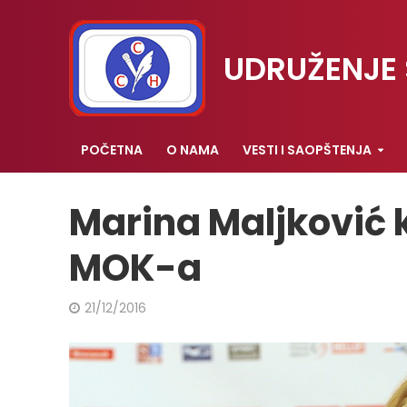
UDRUŽENJE 
POČETNA
O NAMA
VESTI I SAOPŠTENJA
Marina Maljković 
MOK-a
21/12/2016