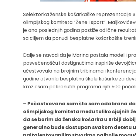
Selektorka ženske košarkaške reprezentacije Sr
olimpijskog komiteta “Žene i sport”. Maljkovićev
je ona poslednjih godina postiže odlične rezultate
sa ciljem da ponudi besplatne košarkaške treni
Dalje se navodi da je Marina postala model i pr
posvećenošću i dostignućima inspiriše devojčice 
učestvovala na brojnim tribinama i konferencijam
godine otvorila besplatnu školu košarke za devo
kroz osam pokrenutih programa njih 500 počelo
–
Počastvovana sam što sam odabrana da
olimpijskog komiteta među toliko sjajnih že
da se borim da ženska košarka u Srbiji dobi
generalno bude dostupan svakom detetu u S
najtalentovanijim stvorimo najbolje moguće 