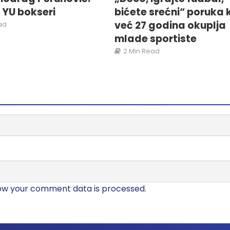
i YU bokseri
bićete srećni“ poruka 
već 27 godina okuplja
ad
mlade sportiste
2 Min Read
ow your comment data is processed.