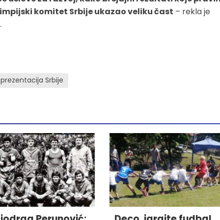
impijski komitet Srbije ukazao veliku čast
– rekla je
.
prezentacija Srbije
iodrag Perunović:
„Deco, igrajte fudbal,