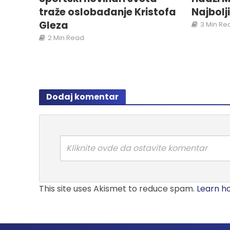
traže oslobađanje Kristofa
Najbolj
Gleza
3 Min Re
2 Min Read
Dodaj komentar
Kliknite ovde da ostavite komentar
This site uses Akismet to reduce spam.
Learn h