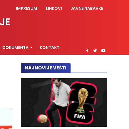
IMPRESUM
LINKOVI
JAVNE NABAVKE
JE
DOKUMENTA
KONTAKT
NAJNOVIJE VESTI