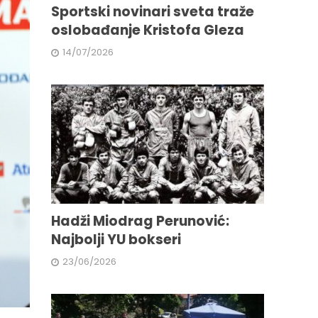
Sportski novinari sveta traže
oslobađanje Kristofa Gleza
14/07/2026
Hadži Miodrag Perunović:
Najbolji YU bokseri
23/06/2026