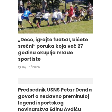
„Deco, igrajte fudbal, bićete
srećni“ poruka koja već 27
godina okuplja mlade
sportiste
16/06/2026
Predsednik USNS Petar Denda
govori o nedavno preminuloj
legendi sportskog
novinarstva Edinu Avdiću