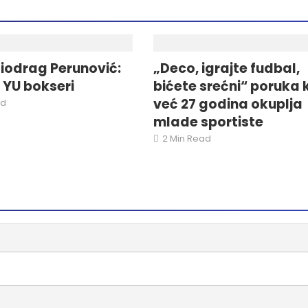
iodrag Perunović:
„Deco, igrajte fudbal,
i YU bokseri
bićete srećni“ poruka 
već 27 godina okuplja
ad
mlade sportiste
2 Min Read