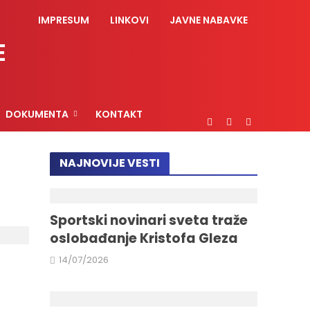
IMPRESUM
LINKOVI
JAVNE NABAVKE
E
DOKUMENTA
KONTAKT
NAJNOVIJE VESTI
Sportski novinari sveta traže
oslobađanje Kristofa Gleza
14/07/2026