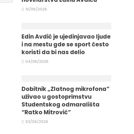
10/06/2026
Edin Avdić je ujedinjavao ljude
i na mestu gde se sport često
koristi da bi nas delio
04/06/2026
Dobitnik „Zlatnog mikrofona”
uživao u gostoprimstvu
Studentskog odmarališta
“Ratko Mitrović”
03/06/2026