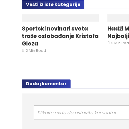
Vesti iz iste kategorije
Sportski novinari sveta
Hadži M
traže oslobađanje Kristofa
Najbolj
Gleza
3 Min Re
2 Min Read
Dodaj komentar
Kliknite ovde da ostavite komentar