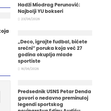
Hadži Miodrag Perunović:
Najbolji YU bokseri
23/06/2026
koja
„Deco, igrajte fudbal, bićete
srećni“ poruka koja već 27
godina okuplja mlade
sportiste
16/06/2026
Predsednik USNS Petar Denda
govori o nedavno preminuloj
legendi sportskog
novinarstva Edinu Avdiću