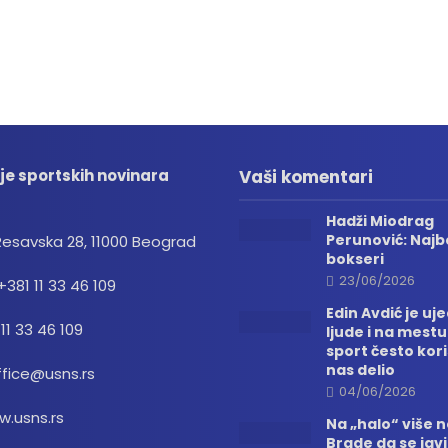
je sportskih novinara
Vaši komentari
Hadži Miodrag
Perunović: Najbo
Resavska 28, 11000 Beograd
bokseri
23/06/2026
+381 11 33 46 109
Edin Avdić je uj
 11 33 46 109
ljude i na mestu
sport često kori
nas delio
ffice@usns.rs
04/06/2026
.usns.rs
Na „halo“ više
Brade da se jav