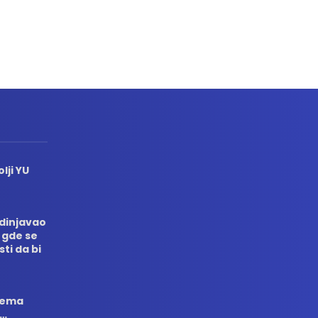
lji YU
edinjavao
 gde se
sti da bi
 nema
i…