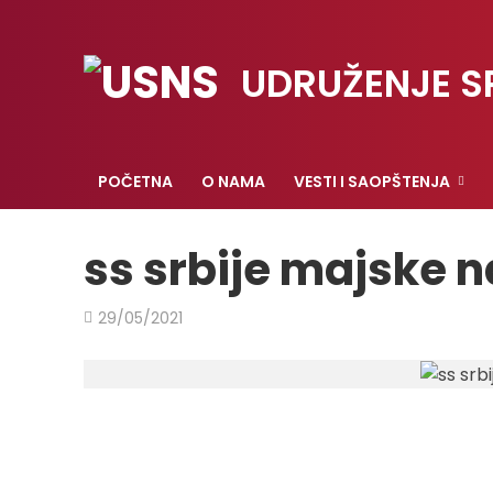
UDRUŽENJE S
POČETNA
O NAMA
VESTI I SAOPŠTENJA
ss srbije majske 
29/05/2021