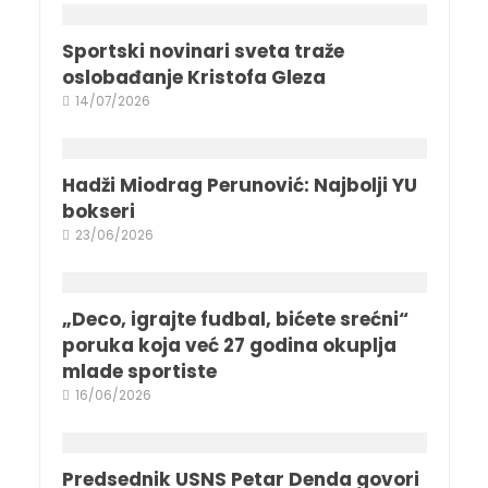
Sportski novinari sveta traže
oslobađanje Kristofa Gleza
14/07/2026
Hadži Miodrag Perunović: Najbolji YU
bokseri
23/06/2026
„Deco, igrajte fudbal, bićete srećni“
poruka koja već 27 godina okuplja
mlade sportiste
16/06/2026
Predsednik USNS Petar Denda govori