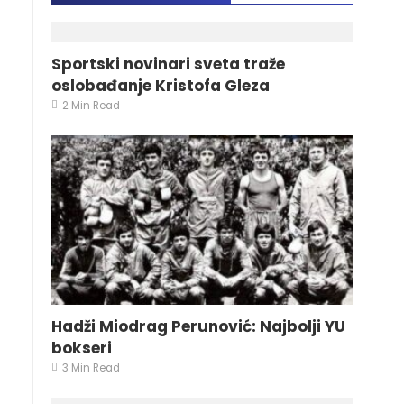
Sportski novinari sveta traže
oslobađanje Kristofa Gleza
2 Min Read
Hadži Miodrag Perunović: Najbolji YU
bokseri
3 Min Read