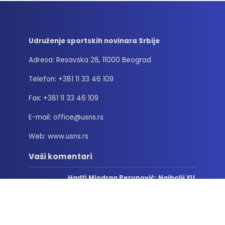
Udruženje sportskih novinara Srbije
Adresa: Resavska 28, 11000 Beograd
Telefon: +381 11 33 46 109
Fax: +381 11 33 46 109
E-mail: office@usns.rs
Web: www.usns.rs
Vaši komentari
Hadži Miodrag Perunović: Najbolji YU
bokseri
23/06/2026
Edin Avdić je ujedinjavao ljude i na
mestu gde se sport često koristi da