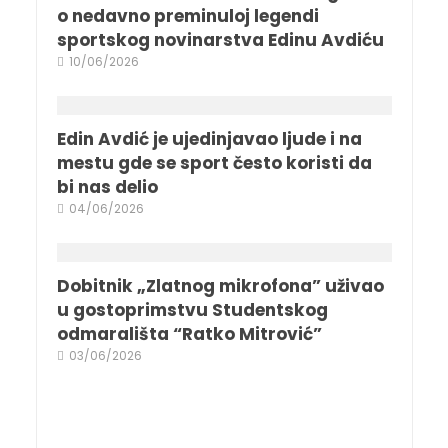
o nedavno preminuloj legendi
sportskog novinarstva Edinu Avdiću
10/06/2026
Edin Avdić je ujedinjavao ljude i na
mestu gde se sport često koristi da
bi nas delio
04/06/2026
Dobitnik „Zlatnog mikrofona” uživao
u gostoprimstvu Studentskog
odmarališta “Ratko Mitrović”
03/06/2026