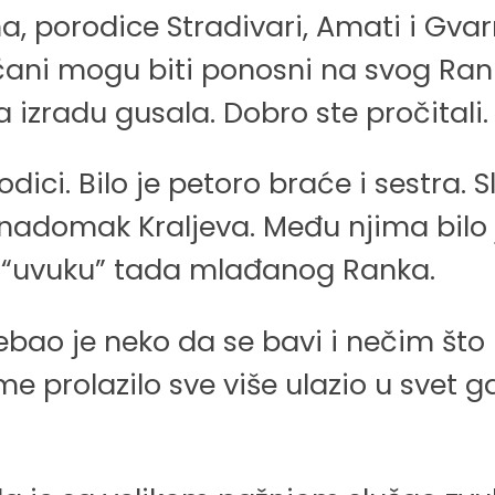
na, porodice Stradivari, Amati i Gvarn
čani mogu biti ponosni na svog Ran
a izradu gusala. Dobro ste pročitali.
dici. Bilo je petoro braće i sestra.
adomak Kraljeva. Među njima bilo je
a “uvuku” tada mlađanog Ranka.
 Trebao je neko da se bavi i nečim š
 prolazilo sve više ulazio u svet gd