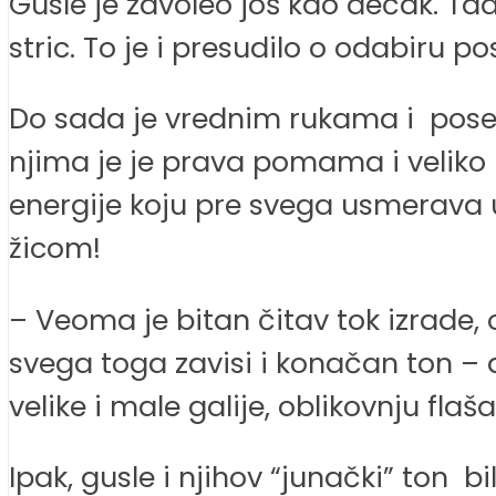
Gusle je zavoleo još kao dečak. Tad
stric. To je i presudilo o odabiru po
Do sada je vrednim rukama i pose
njima je je prava pomama i veliko i
energije koju pre svega usmerava 
žicom!
– Veoma je bitan čitav tok izrade,
svega toga zavisi i konačan ton – 
velike i male galije, oblikovnju f
Ipak, gusle i njihov “junački” ton b