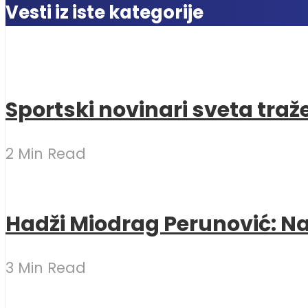
Vesti iz iste kategorije
Sportski novinari sveta traž
2 Min Read
Hadži Miodrag Perunović: Naj
3 Min Read