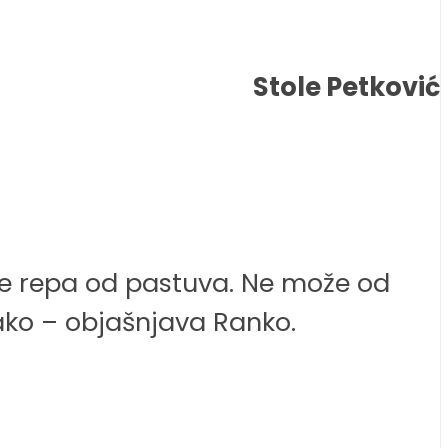
Stole Petković
ake repa od pastuva. Ne može od
ekako – objašnjava Ranko.