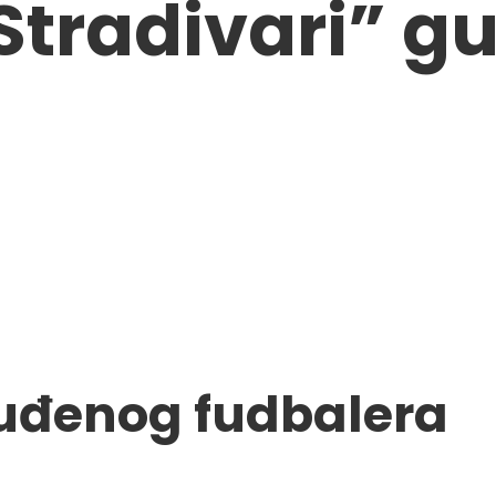
“Stradivari” g
uđenog fudbalera