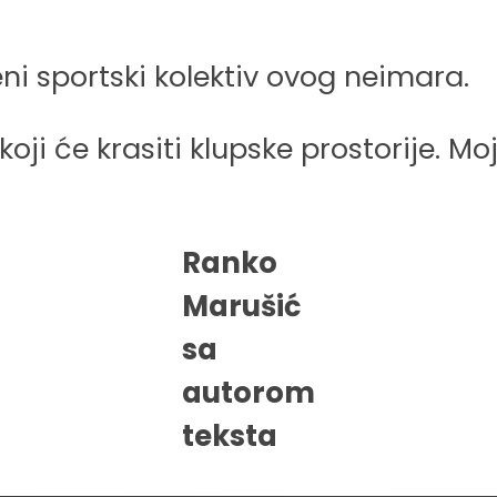
ni sportski kolektiv ovog neimara.
ji će krasiti klupske prostorije. Moj
Ranko
Marušić
sa
autorom
teksta