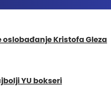
e oslobađanje Kristofa Gleza
bolji YU bokseri