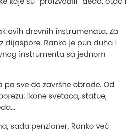
 koje su “proizvodili” deda, otac i
 ovih drevnih instrumenata. Za
z dijaspore. Ranko je pun duha i
revnog instrumenta sa jednom
ja pa sve do završne obrade. Od
orezu: ikone svetaca, statue,
leda…
njima, sada penzioner, Ranko već