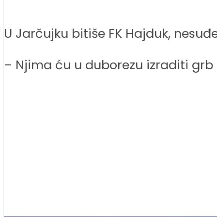
U Jarčujku bitiše FK Hajduk, nesuđe
– Njima ću u duborezu izraditi grb ko