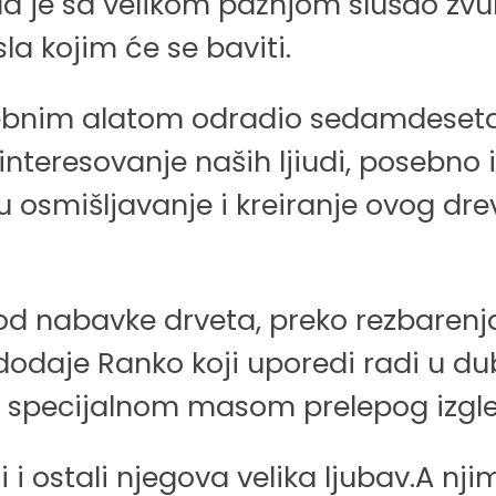
a je sa velikom pažnjom slušao zvuke
sla kojim će se baviti.
bnim alatom odradio sedamdesetak
nteresovanje naših ljiudi, posebno i
u osmišljavanje i kreiranje ovog d
 od nabavke drveta, preko rezbaren
dodaje Ranko koji uporedi radi u dub
laša specijalnom masom prelepog izg
ili i ostali njegova velika ljubav.A 