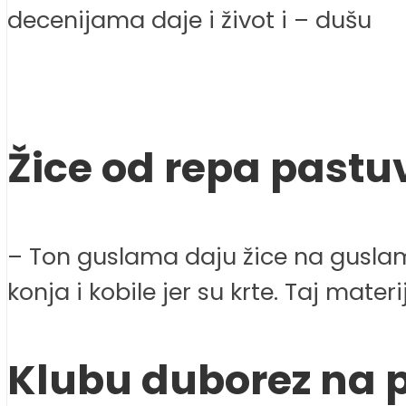
decenijama daje i život i – dušu
Žice od repa pastu
– Ton guslama daju žice na guslama
konja i kobile jer su krte. Taj mate
Klubu duborez na 