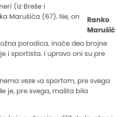
eri (iz Breše i
ka Marušića (67). Ne, on
Ranko
Marušić
 Složna porodica. inače deo brojne
 i sportista. I upravo oni su pre
to nema veze ѕa sportom, pre svega
e je, pre svega, mašta bila