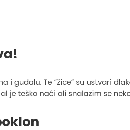
va!
 i gudalu. Te “žice” su ustvari dl
rijal je teško naći ali snalazim se n
poklon