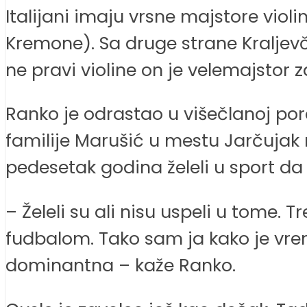
Italijani imaju vrsne majstore violi
Kremone). Sa druge strane Kraljev
ne pravi violine on je velemajstor z
Ranko je odrastao u višečlanoj poro
familije Marušić u mestu Jarčujak n
pedesetak godina želeli u sport d
– Želeli su ali nisu uspeli u tome.
fudbalom. Tako sam ja kako je vreme
dominantna – kaže Ranko.