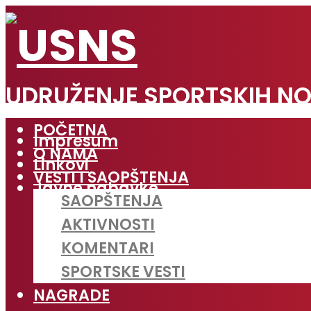
UDRUŽENJE SPORTSKIH NO
POČETNA
Impresum
O NAMA
Linkovi
VESTI I SAOPŠTENJA
Javne nabavke
SAOPŠTENJA
AKTIVNOSTI
KOMENTARI
SPORTSKE VESTI
NAGRADE