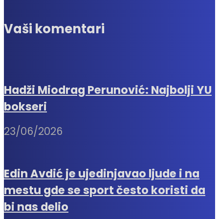
Vaši komentari
Hadži Miodrag Perunović: Najbolji YU
bokseri
23/06/2026
Edin Avdić je ujedinjavao ljude i na
mestu gde se sport često koristi da
bi nas delio