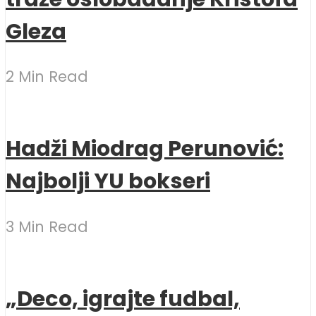
Gleza
2 Min Read
Hadži Miodrag Perunović:
Najbolji YU bokseri
3 Min Read
„Deco, igrajte fudbal,