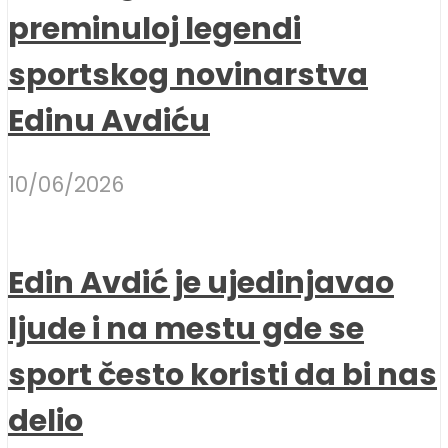
preminuloj legendi
sportskog novinarstva
Edinu Avdiću
10/06/2026
Edin Avdić je ujedinjavao
ljude i na mestu gde se
sport često koristi da bi nas
delio