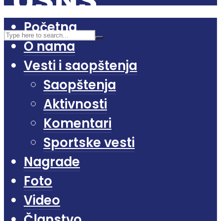
Početna
O nama
Vesti i saopštenja
Saopštenja
Aktivnosti
Komentari
Sportske vesti
Nagrade
Foto
Video
Članstvo