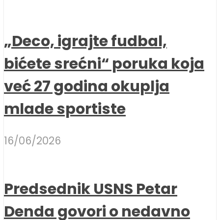
„Deco, igrajte fudbal,
bićete srećni“ poruka koja
već 27 godina okuplja
mlade sportiste
16/06/2026
Predsednik USNS Petar
Denda govori o nedavno