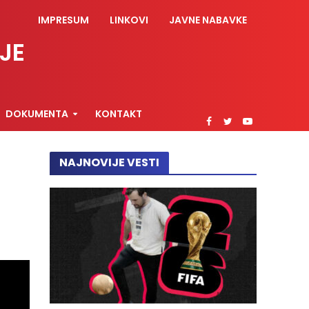
IMPRESUM
LINKOVI
JAVNE NABAVKE
JE
DOKUMENTA
KONTAKT
NAJNOVIJE VESTI