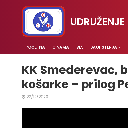
UDRUŽENJE 
POČETNA
O NAMA
VESTI I SAOPŠTENJA
KK Smederevac, b
košarke – prilog 
22/12/2020