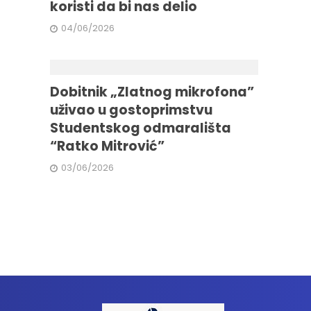
koristi da bi nas delio
04/06/2026
Dobitnik „Zlatnog mikrofona”
uživao u gostoprimstvu
Studentskog odmarališta
“Ratko Mitrović”
03/06/2026