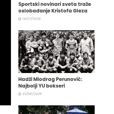
Sportski novinari sveta traže
oslobađanje Kristofa Gleza
14/07/2026
Hadži Miodrag Perunović:
Najbolji YU bokseri
23/06/2026