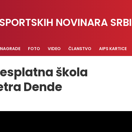
SPORTSKIH NOVINARA SRBI
NAGRADE
FOTO
VIDEO
ČLANSTVO
AIPS KARTICE
esplatna škola
Petra Dende