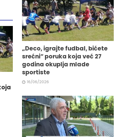
„Deco, igrajte fudbal, bićete
srećni“ poruka koja već 27
godina okuplja mlade
sportiste
16/06/2026
koja