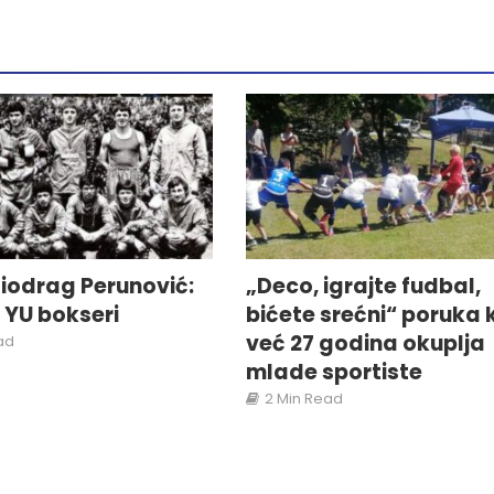
iodrag Perunović:
„Deco, igrajte fudbal,
i YU bokseri
bićete srećni“ poruka 
već 27 godina okuplja
ad
mlade sportiste
2 Min Read