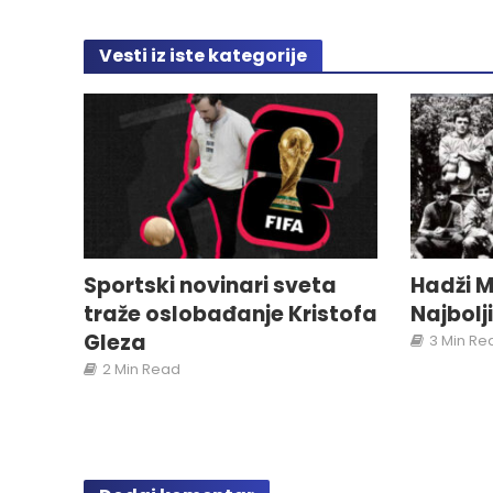
Vesti iz iste kategorije
Sportski novinari sveta
Hadži M
traže oslobađanje Kristofa
Najbolj
Gleza
3 Min Re
2 Min Read