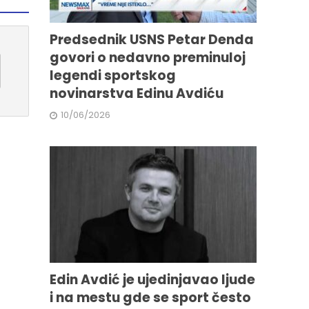
Predsednik USNS Petar Denda
govori o nedavno preminuloj
legendi sportskog
novinarstva Edinu Avdiću
10/06/2026
Edin Avdić je ujedinjavao ljude
i na mestu gde se sport često