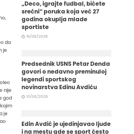
„Deco, igrajte fudbal, bićete
srećni“ poruka koja već 27
ho,
godina okuplja mlade
sportiste
16/06/2026
eo da
n je
Predsednik USNS Petar Denda
govori o nedavno preminuloj
legendi sportskog
voleo
novinarstva Edinu Avdiću
 nije
10/06/2026
de god
 kojim
a je
mao
Edin Avdić je ujedinjavao ljude
i na mestu gde se sport često