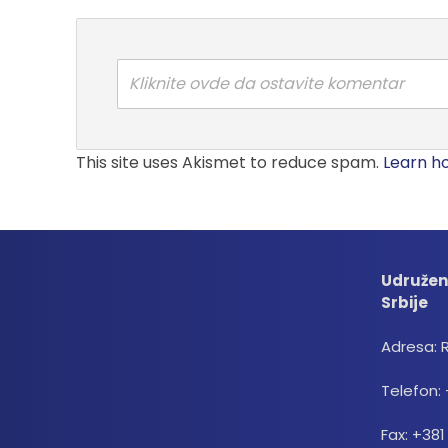
Kliknite ovde da ostavite komentar
This site uses Akismet to reduce spam.
Learn h
Udružen
Srbije
Adresa: 
Telefon: 
Fax: +381