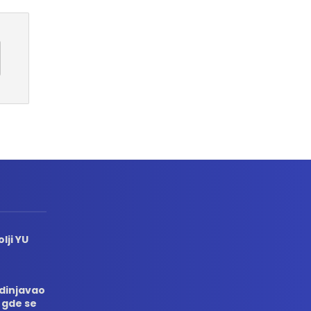
lji YU
edinjavao
 gde se