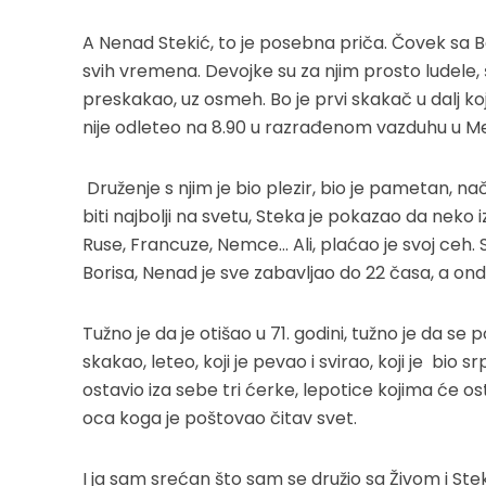
A Nenad Stekić, to je posebna priča. Čovek sa 
svih vremena. Devojke su za njim prosto ludele, ši
preskakao, uz osmeh. Bo je prvi skakač u dalj k
nije odleteo na 8.90 u razrađenom vazduhu u Meks
Druženje s njim je bio plezir, bio je pametan, nači
biti najbolji na svetu, Steka je pokazao da neko
Ruse, Francuze, Nemce… Ali, plaćao je svoj ceh
Borisa, Nenad je sve zabavljao do 22 časa, a onda 
Tužno je da je otišao u 71. godini, tužno je da se 
skakao, leteo, koji je pevao i svirao, koji je bio s
ostavio iza sebe tri ćerke, lepotice kojima će os
oca koga je poštovao čitav svet.
I ja sam srećan što sam se družio sa Živom i Ste