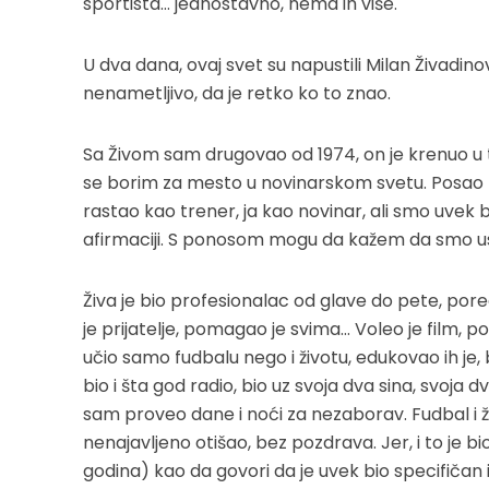
sportista… jednostavno, nema ih više.
U dva dana, ovaj svet su napustili Milan Živadinovi
nenametljivo, da je retko ko to znao.
Sa Živom sam drugovao od 1974, on je krenuo u 
se borim za mesto u novinarskom svetu. Posao nas 
rastao kao trener, ja kao novinar, ali smo uvek
afirmaciji. S ponosom mogu da kažem da smo uspel
Živa je bio profesionalac od glave do pete, pore
je prijatelje, pomagao je svima… Voleo je film, p
učio samo fudbalu nego i životu, edukovao ih je, bio
bio i šta god radio, bio uz svoja dva sina, svoj
sam proveo dane i noći za nezaborav. Fudbal i živ
nenajavljeno otišao, bez pozdrava. Jer, i to je bio
godina) kao da govori da je uvek bio specifičan 