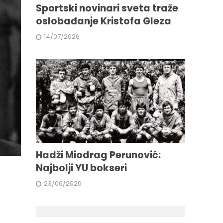
Sportski novinari sveta traže
oslobađanje Kristofa Gleza
14/07/2026
Hadži Miodrag Perunović:
Najbolji YU bokseri
23/06/2026