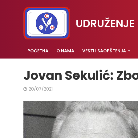
UDRUŽENJE 
POČETNA
O NAMA
VESTI I SAOPŠTENJA
Jovan Sekulić: Zbo
20/07/2021