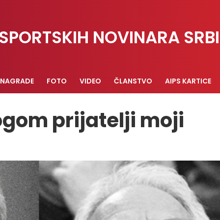
SPORTSKIH NOVINARA SRBI
NAGRADE
FOTO
VIDEO
ČLANSTVO
AIPS KARTICE
gom prijatelji moji