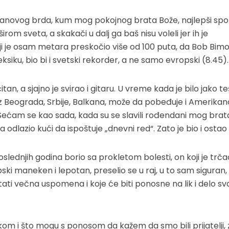
Banovog brda, kum mog pokojnog brata Bože, najlepši spo
rom sveta, a skakači u dalj ga baš nisu voleli jer ih je
oji je osam metara preskočio više od 100 puta, da Bob Bim
iku, bio bi i svetski rekorder, a ne samo evropski (8.45).
tan, a sjajno je svirao i gitaru. U vreme kada je bilo jako t
 iz Beograda, Srbije, Balkana, može da pobeđuje i Amerikan
. Sećam se kao sada, kada su se slavili rođendani mog bra
odlazio kući da ispoštuje „dnevni red“. Zato je bio i ostao v
poslednjih godina borio sa prokletom bolesti, on koji je trča
rpski maneken i lepotan, preselio se u raj, u to sam siguran, 
tati večna uspomena i koje će biti ponosne na lik i delo sv
kom i što mogu s ponosom da kažem da smo bili prijatelji, 