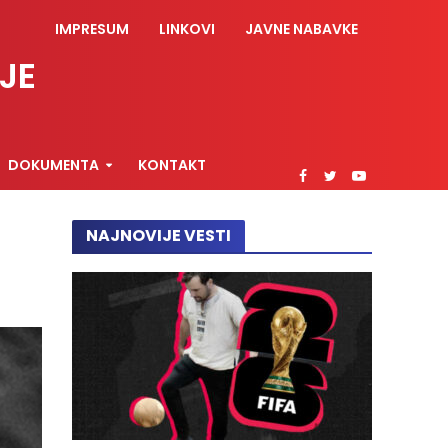
IMPRESUM
LINKOVI
JAVNE NABAVKE
JE
DOKUMENTA
KONTAKT
NAJNOVIJE VESTI