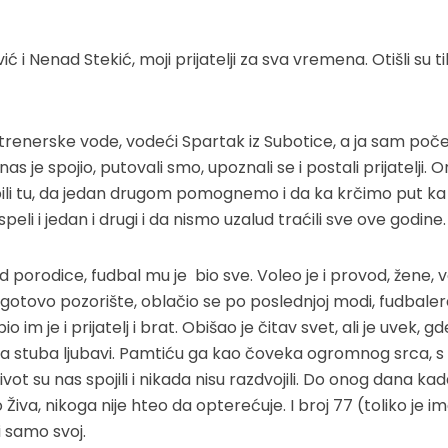
ć i Nenad Stekić, moji prijatelji za sva vremena. Otišli su ti
trenerske vode, vodeći Spartak iz Subotice, a ja sam poč
je spojio, putovali smo, upoznali se i postali prijatelji. O
 bili tu, da jedan drugom pomognemo i da ka krčimo put ka
i i jedan i drugi i da nismo uzalud traćili sve ove godine.
d porodice, fudbal mu je bio sve. Voleo je i provod, žene, 
ogotovo pozorište, oblačio se po poslednjoj modi, fudbalere
 im je i prijatelj i brat. Obišao je čitav svet, ali je uvek, g
a dva stuba ljubavi. Pamtiću ga kao čoveka ogromnog srca, s
ot su nas spojili i nikada nisu razdvojili. Do onog dana kad
 Živa, nikoga nije hteo da opterećuje. I broj 77 (toliko je i
i samo svoj.