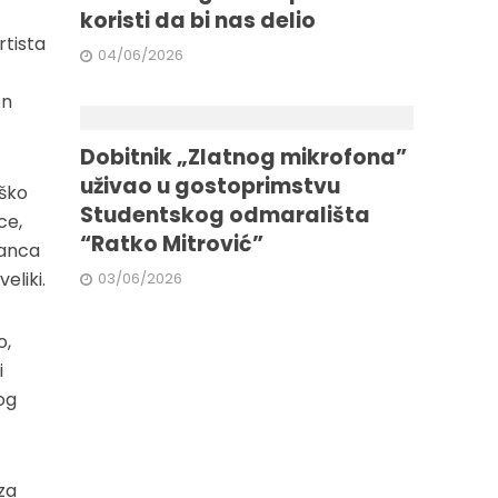
koristi da bi nas delio
rtista
04/06/2026
on
Dobitnik „Zlatnog mikrofona”
uživao u gostoprimstvu
eško
Studentskog odmarališta
ce,
“Ratko Mitrović”
tanca
eliki.
03/06/2026
o,
i
og
za