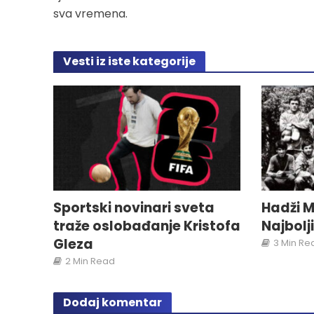
sva vremena.
Vesti iz iste kategorije
Sportski novinari sveta
Hadži M
traže oslobađanje Kristofa
Najbolj
Gleza
3 Min Re
2 Min Read
Dodaj komentar