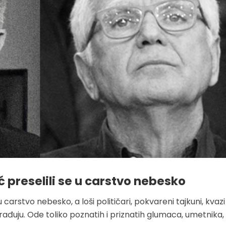
ć preselili se u carstvo nebesko
 u carstvo nebesko, a loši političari, pokvareni tajkuni, kvazi
rađuju. Ode toliko poznatih i priznatih glumaca, umetnika,