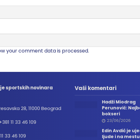
ow your comment data is processed.
je sportskih novinara
Vaši komentari
Hadži Miodrag
Perunović: Najbo
Resavska 28, 11000 Beograd
bokseri
23/06/2026
+381 11 33 46 109
Edin Avdić je uj
 11 33 46 109
ljude i na mestu