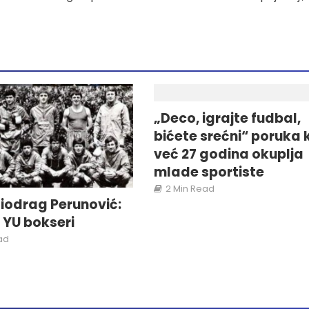
„Deco, igrajte fudbal,
bićete srećni“ poruka 
već 27 godina okuplja
mlade sportiste
2 Min Read
iodrag Perunović:
i YU bokseri
ad