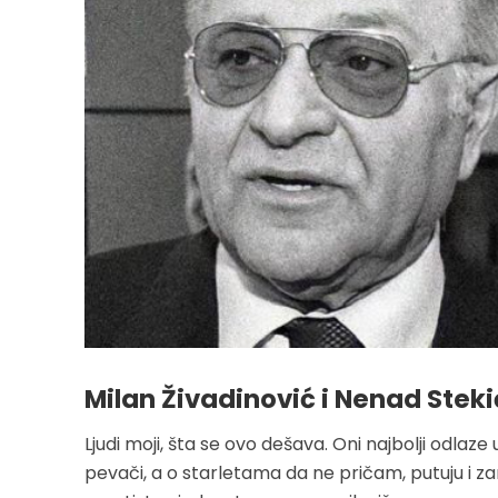
Milan Živadinović i Nenad Steki
Ljudi moji, šta se ovo dešava­. Oni najbolji odlaze
pevači, a o starletama da ne pričam, putuju i za