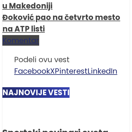
u Makedoniji
Đoković pao na četvrto mesto
na ATP listi
Komentar
Podeli ovu vest
Facebook
X
Pinterest
LinkedIn
NAJNOVIJE VESTI