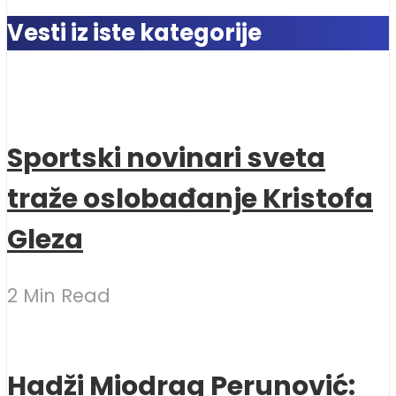
Vesti iz iste kategorije
Sportski novinari sveta
traže oslobađanje Kristofa
Gleza
2 Min Read
Hadži Miodrag Perunović: