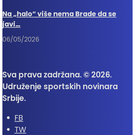
Na „halo“ više nema Brade da se
javi…
06/05/2026
Sva prava zadržana. © 2026.
Udruženje sportskih novinara
Srbije.
FB
TW