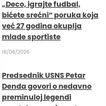
„Deco, igrajte fudbal,
bićete srećni“ poruka koja
već 27 godina okuplja
mlade sportiste
16/06/2026
Predsednik USNS Petar
Denda govori o nedavno
preminuloj legendi