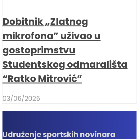
Dobitnik „Zlatnog
mikrofona” uživao u
gostoprimstvu
Studentskog odmarališta
“Ratko Mitrović”
03/06/2026
Udruženje sportskih novinara