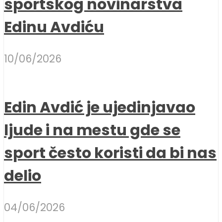
sportskog novinarstva
Edinu Avdiću
10/06/2026
Edin Avdić je ujedinjavao
ljude i na mestu gde se
sport često koristi da bi nas
delio
04/06/2026