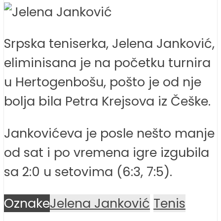
Srpska teniserka, Jelena Janković,
eliminisana je na početku turnira
u Hertogenbošu, pošto je od nje
bolja bila Petra Krejsova iz Češke.
Jankovićeva je posle nešto manje
od sat i po vremena igre izgubila
sa 2:0 u setovima (6:3, 7:5).
Oznake
Jelena Janković
Tenis