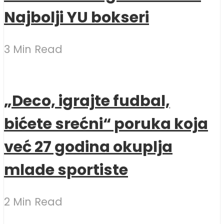
Najbolji YU bokseri
3 Min Read
„Deco, igrajte fudbal,
bićete srećni“ poruka koja
već 27 godina okuplja
mlade sportiste
2 Min Read