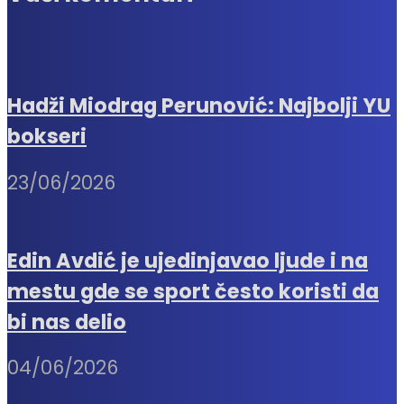
Hadži Miodrag Perunović: Najbolji YU
bokseri
23/06/2026
Edin Avdić je ujedinjavao ljude i na
mestu gde se sport često koristi da
bi nas delio
04/06/2026