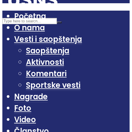
Početna
O nama
Vesti i saopštenja
Saopštenja
Aktivnosti
Komentari
Sportske vesti
Nagrade
Foto
Video
Članstvo