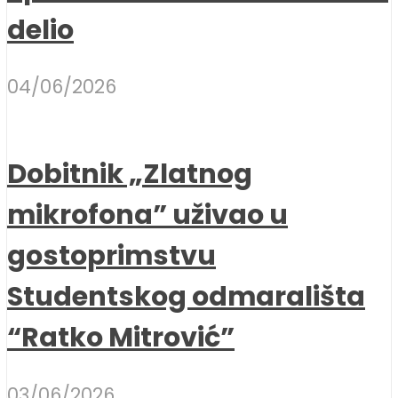
delio
04/06/2026
Dobitnik „Zlatnog
mikrofona” uživao u
gostoprimstvu
Studentskog odmarališta
“Ratko Mitrović”
03/06/2026