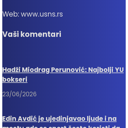
Web: www.usns.rs
Vaši komentari
Hadži Miodrag Perunović: Najbolji YU
bokseri
23/06/2026
Edin Avdić je ujedinjavao ljude i na