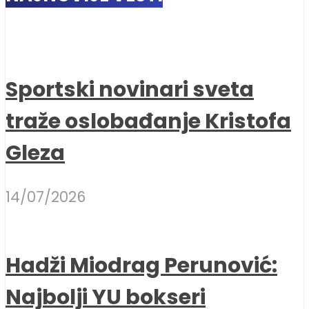
Sportski novinari sveta
traže oslobađanje Kristofa
Gleza
14/07/2026
Hadži Miodrag Perunović:
Najbolji YU bokseri