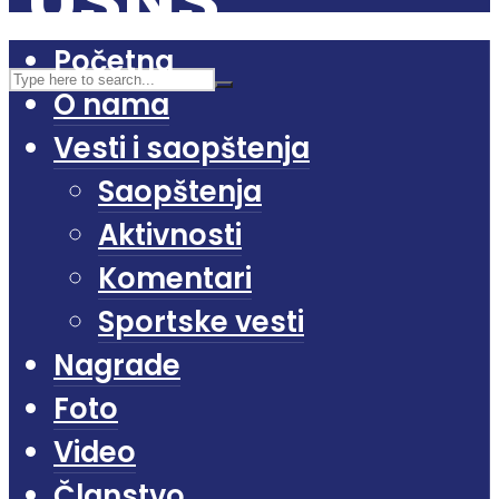
Početna
O nama
Vesti i saopštenja
Saopštenja
Aktivnosti
Komentari
Sportske vesti
Nagrade
Foto
Video
Članstvo