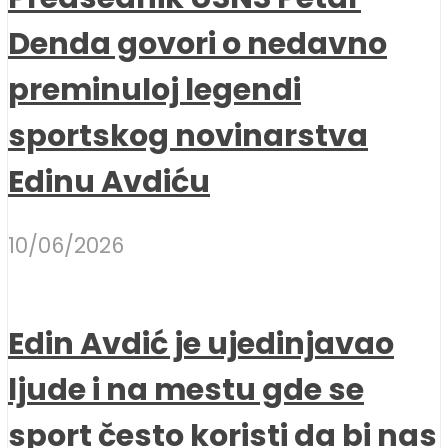
Denda govori o nedavno
preminuloj legendi
sportskog novinarstva
Edinu Avdiću
10/06/2026
Edin Avdić je ujedinjavao
ljude i na mestu gde se
sport često koristi da bi nas