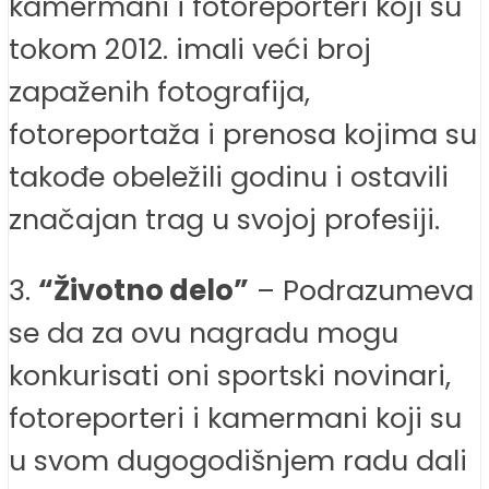
kamermani i fotoreporteri koji su
tokom 2012. imali veći broj
zapaženih fotografija,
fotoreportaža i prenosa kojima su
takođe obeležili godinu i ostavili
značajan trag u svojoj profesiji.
3.
“Životno delo”
– Podrazumeva
se da za ovu nagradu mogu
konkurisati oni sportski novinari,
fotoreporteri i kamermani koji su
u svom dugogodišnjem radu dali