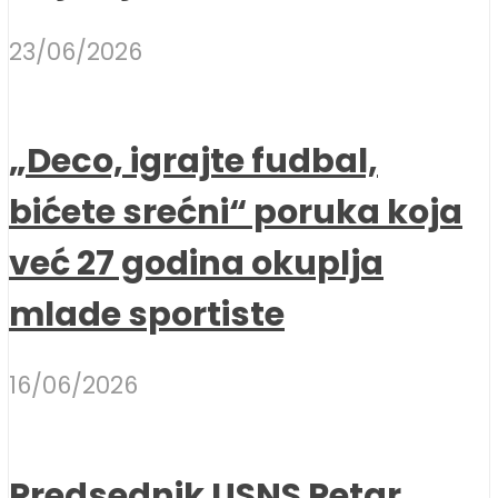
23/06/2026
„Deco, igrajte fudbal,
bićete srećni“ poruka koja
već 27 godina okuplja
mlade sportiste
16/06/2026
Predsednik USNS Petar