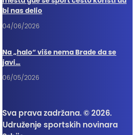
mestu gde se sport često koristi da
bi nas delio
04/06/2026
Na „halo“ više nema Brade da se
javi…
06/05/2026
Sva prava zadržana. © 2026.
Udruženje sportskih novinara