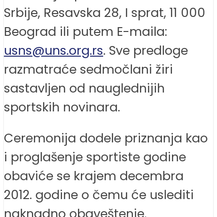
Srbije, Resavska 28, I sprat, 11 000
Beograd ili putem E-maila:
usns@uns.org.rs
. Sve predloge
razmatraće sedmočlani žiri
sastavljen od nauglednijih
sportskih novinara.
Ceremonija dodele priznanja kao
i proglašenje sportiste godine
obaviće se krajem decembra
2012. godine o čemu će uslediti
naknadno obaveštenje.