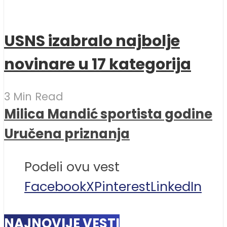
USNS izabralo najbolje
novinare u 17 kategorija
3 Min Read
Milica Mandić sportista godine
Uručena priznanja
Podeli ovu vest
Facebook
X
Pinterest
LinkedIn
NAJNOVIJE VESTI