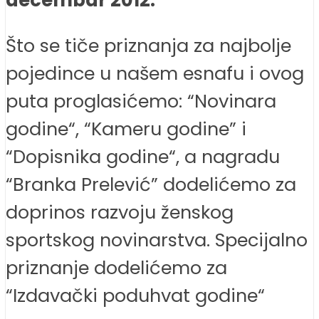
Što se tiče priznanja za najbolje
pojedince u našem esnafu i ovog
puta proglasićemo: “Novinara
godine“, “Kameru godine” i
“Dopisnika godine“, a nagradu
“Branka Prelević” dodelićemo za
doprinos razvoju ženskog
sportskog novinarstva. Specijalno
priznanje dodelićemo za
“Izdavački poduhvat godine“