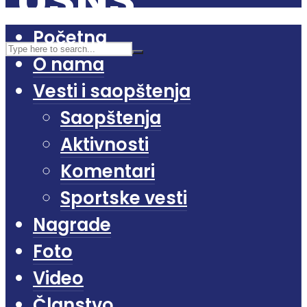
Početna
O nama
Vesti i saopštenja
Saopštenja
Aktivnosti
Komentari
Sportske vesti
Nagrade
Foto
Video
Članstvo