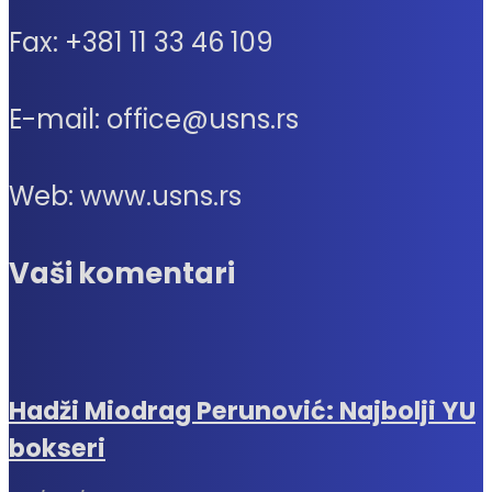
Fax: +381 11 33 46 109
E-mail: office@usns.rs
Web: www.usns.rs
Vaši komentari
Hadži Miodrag Perunović: Najbolji YU
bokseri