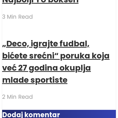
3 Min Read
„Deco, igrajte fudbal,
bićete srećni“ poruka koja
već 27 godina okuplja
mlade sportiste
2 Min Read
Dodaj komentar