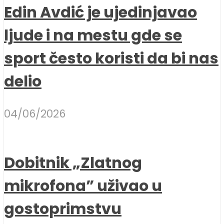
Edin Avdić je ujedinjavao
ljude i na mestu gde se
sport često koristi da bi nas
delio
04/06/2026
Dobitnik „Zlatnog
mikrofona” uživao u
gostoprimstvu