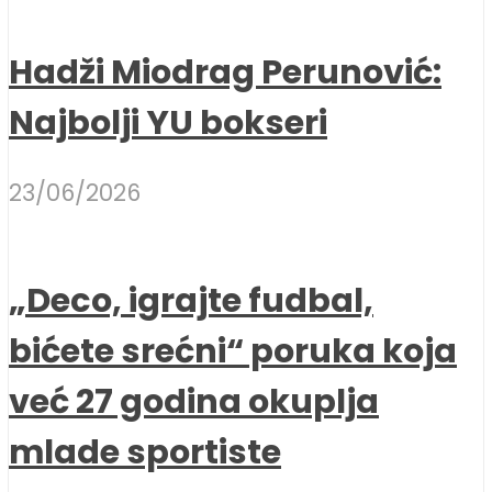
Hadži Miodrag Perunović:
Najbolji YU bokseri
23/06/2026
„Deco, igrajte fudbal,
bićete srećni“ poruka koja
već 27 godina okuplja
mlade sportiste