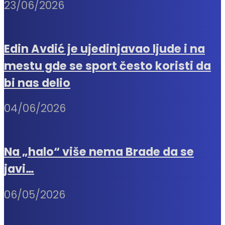
23/06/2026
Edin Avdić je ujedinjavao ljude i na
mestu gde se sport često koristi da
bi nas delio
04/06/2026
Na „halo“ više nema Brade da se
javi…
06/05/2026