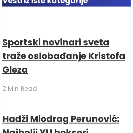
Vesti iz iste kategorije
Sportski novinari sveta
traže oslobađanje Kristofa
Gleza
2 Min Read
Hadži Miodrag Perunović:
Najbolji YU bokseri