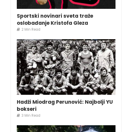
Sportski novinari sveta traže
oslobađanje Kristofa Gleza
2 Min Read
Hadži Miodrag Perunović: Najbolji YU
bokseri
3 Min Read