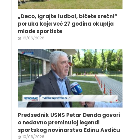
„Deco, igrajte fudbal, bićete srećni“
poruka koja već 27 godina okuplja
mlade sportiste
16/06/2026
Predsednik USNS Petar Denda govori
o nedavno preminuloj legendi
sportskog novinarstva Edinu Avdiću
10/06/2026