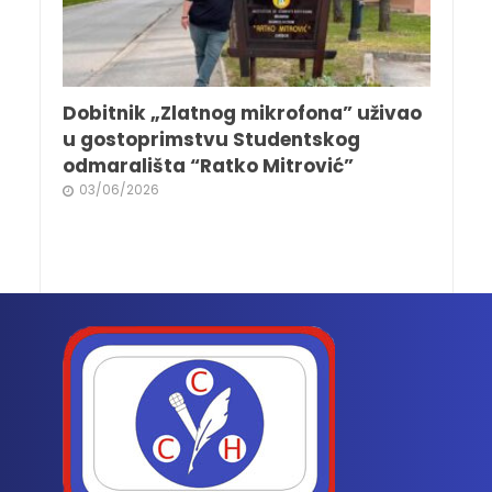
Dobitnik „Zlatnog mikrofona” uživao
u gostoprimstvu Studentskog
odmarališta “Ratko Mitrović”
03/06/2026