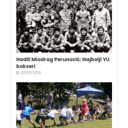
Hadži Miodrag Perunović: Najbolji YU
bokseri
23/06/2026