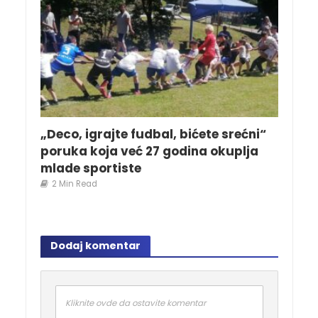
„Deco, igrajte fudbal, bićete srećni“
poruka koja već 27 godina okuplja
mlade sportiste
2 Min Read
Dodaj komentar
Kliknite ovde da ostavite komentar