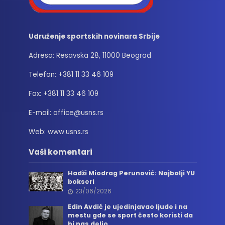
Udruženje sportskih novinara Srbije
Adresa: Resavska 28, 11000 Beograd
Telefon: +381 11 33 46 109
Fax: +381 11 33 46 109
E-mail: office@usns.rs
Web: www.usns.rs
Vaši komentari
Hadži Miodrag Perunović: Najbolji YU
bokseri
23/06/2026
Edin Avdić je ujedinjavao ljude i na
mestu gde se sport često koristi da
bi nas delio