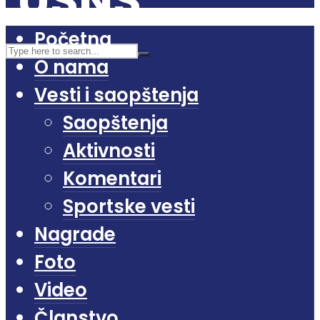
Početna
O nama
Vesti i saopštenja
Saopštenja
Aktivnosti
Komentari
Sportske vesti
Nagrade
Foto
Video
Članstvo