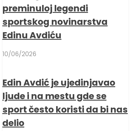
preminuloj legendi
sportskog novinarstva
Edinu Avdiću
10/06/2026
Edin Avdić je ujedinjavao
ljude i na mestu gde se
sport često koristi da bi nas
delio