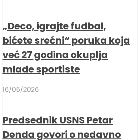
„Deco, igrajte fudbal,
bićete srećni“ poruka koja
već 27 godina okuplja
mlade sportiste
16/06/2026
Predsednik USNS Petar
Denda govori o nedavno