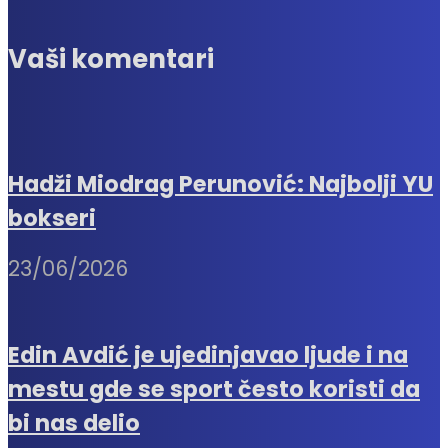
Vaši komentari
Hadži Miodrag Perunović: Najbolji YU
bokseri
23/06/2026
Edin Avdić je ujedinjavao ljude i na
mestu gde se sport često koristi da
bi nas delio