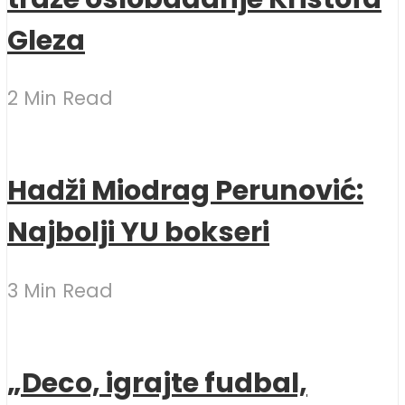
Gleza
2 Min Read
Hadži Miodrag Perunović:
Najbolji YU bokseri
3 Min Read
„Deco, igrajte fudbal,