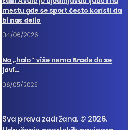
Edin Avdić je ujedinjavao ljude i na
mestu gde se sport često koristi da
bi nas delio
04/06/2026
Na „halo“ više nema Brade da se
javi…
06/05/2026
Sva prava zadržana. © 2026.