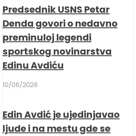
Predsednik USNS Petar
Denda govori o nedavno
preminuloj legendi
sportskog novinarstva
Edinu Avdiću
10/06/2026
Edin Avdić je ujedinjavao
ljude i na mestu gde se