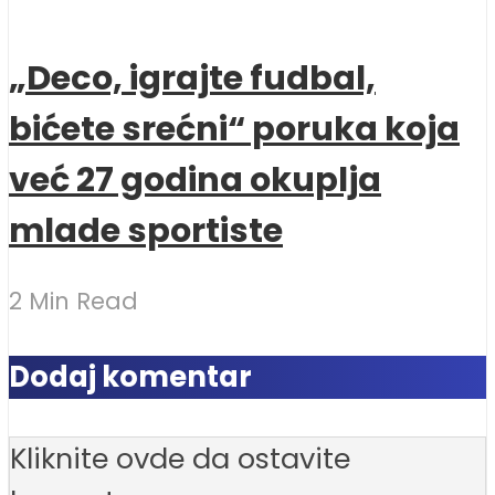
„Deco, igrajte fudbal,
bićete srećni“ poruka koja
već 27 godina okuplja
mlade sportiste
2 Min Read
Dodaj komentar
Kliknite ovde da ostavite