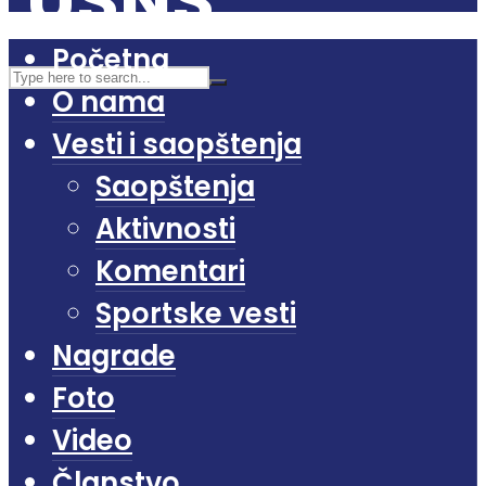
Početna
O nama
Vesti i saopštenja
Saopštenja
Aktivnosti
Komentari
Sportske vesti
Nagrade
Foto
Video
Članstvo