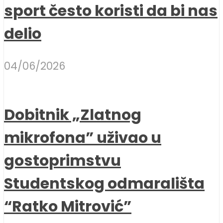
sport često koristi da bi nas
delio
04/06/2026
Dobitnik „Zlatnog
mikrofona” uživao u
gostoprimstvu
Studentskog odmarališta
“Ratko Mitrović”