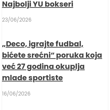
Najbolji YU bokseri
23/06/2026
„Deco, igrajte fudbal,
bićete srećni“ poruka koja
već 27 godina okuplja
mlade sportiste
16/06/2026