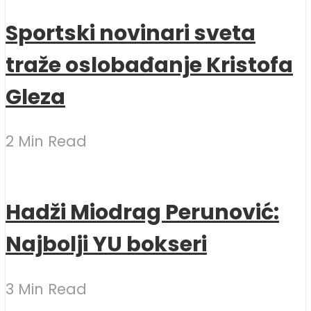
Sportski novinari sveta
traže oslobađanje Kristofa
Gleza
2 Min Read
Hadži Miodrag Perunović:
Najbolji YU bokseri
3 Min Read