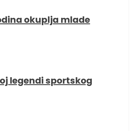
godina okuplja mlade
oj legendi sportskog