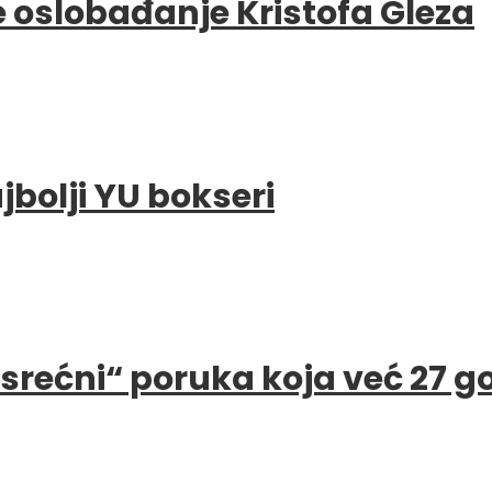
e oslobađanje Kristofa Gleza
bolji YU bokseri
e srećni“ poruka koja već 27 