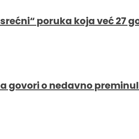
e srećni“ poruka koja već 27 
a govori o nedavno preminul