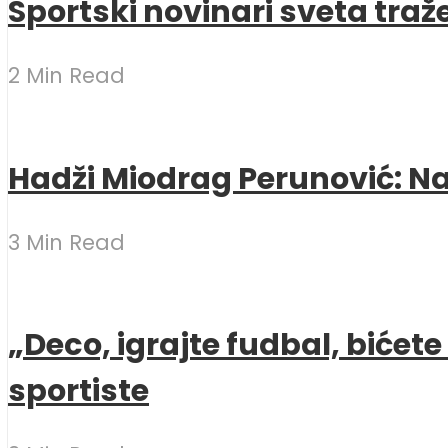
Sportski novinari sveta traž
2 Min Read
Hadži Miodrag Perunović: Naj
3 Min Read
„Deco, igrajte fudbal, bićet
sportiste