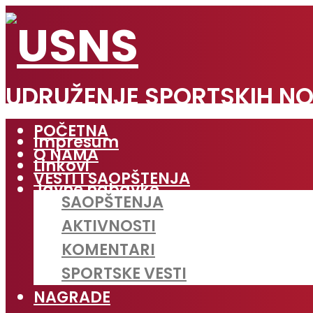
UDRUŽENJE SPORTSKIH NO
POČETNA
Impresum
O NAMA
Linkovi
VESTI I SAOPŠTENJA
Javne nabavke
SAOPŠTENJA
AKTIVNOSTI
KOMENTARI
SPORTSKE VESTI
NAGRADE