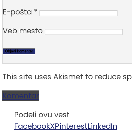
E-pošta
*
Veb mesto
This site uses Akismet to reduce 
Komentar
Podeli ovu vest
Facebook
X
Pinterest
LinkedIn