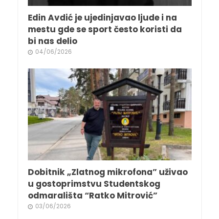
Edin Avdić je ujedinjavao ljude i na
mestu gde se sport često koristi da
bi nas delio
04/06/2026
Dobitnik „Zlatnog mikrofona” uživao
u gostoprimstvu Studentskog
odmarališta “Ratko Mitrović”
03/06/2026