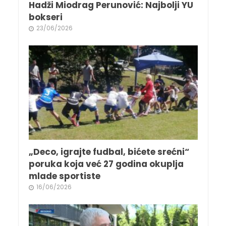
Hadži Miodrag Perunović: Najbolji YU
bokseri
23/06/2026
„Deco, igrajte fudbal, bićete srećni“
poruka koja već 27 godina okuplja
mlade sportiste
16/06/2026