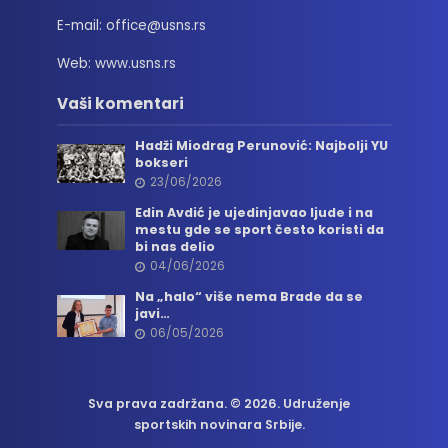
E-mail: office@usns.rs
Web: www.usns.rs
Vaši komentari
Hadži Miodrag Perunović: Najbolji YU
bokseri
23/06/2026
Edin Avdić je ujedinjavao ljude i na
mestu gde se sport često koristi da
bi nas delio
04/06/2026
Na „halo“ više nema Brade da se
javi…
06/05/2026
Sva prava zadržana. © 2026. Udruženje
sportskih novinara Srbije.