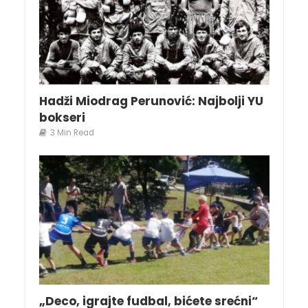
Hadži Miodrag Perunović: Najbolji YU
bokseri
3 Min Read
„Deco, igrajte fudbal, bićete srećni“