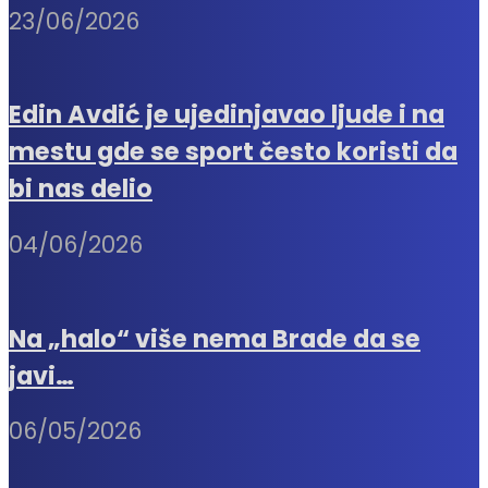
23/06/2026
Edin Avdić je ujedinjavao ljude i na
mestu gde se sport često koristi da
bi nas delio
04/06/2026
Na „halo“ više nema Brade da se
javi…
06/05/2026