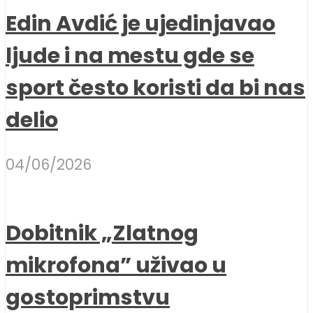
Edin Avdić je ujedinjavao
ljude i na mestu gde se
sport često koristi da bi nas
delio
04/06/2026
Dobitnik „Zlatnog
mikrofona” uživao u
gostoprimstvu