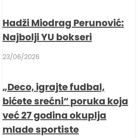
Hadži Miodrag Perunović:
Najbolji YU bokseri
23/06/2026
„Deco, igrajte fudbal,
bićete srećni“ poruka koja
već 27 godina okuplja
mlade sportiste