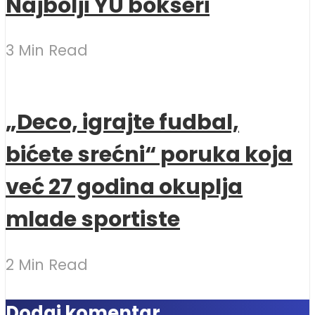
Najbolji YU bokseri
3 Min Read
„Deco, igrajte fudbal,
bićete srećni“ poruka koja
već 27 godina okuplja
mlade sportiste
2 Min Read
Dodaj komentar