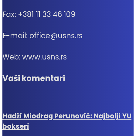
Fax: +381 11 33 46 109
E-mail: office@usns.rs
Web: www.usns.rs
Vaši komentari
Hadži Miodrag Perunović: Najbolji YU
bokseri