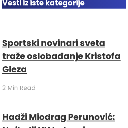
Vesti iz iste kategorije
Sportski novinari sveta
traže oslobađanje Kristofa
Gleza
2 Min Read
Hadži Miodrag Perunović: