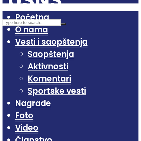
Početna
O nama
Vesti i saopštenja
Saopštenja
Aktivnosti
Komentari
Sportske vesti
Nagrade
Foto
Video
Članstvo