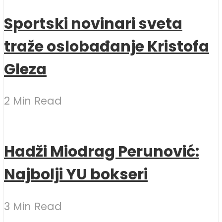
Sportski novinari sveta
traže oslobađanje Kristofa
Gleza
2 Min Read
Hadži Miodrag Perunović:
Najbolji YU bokseri
3 Min Read