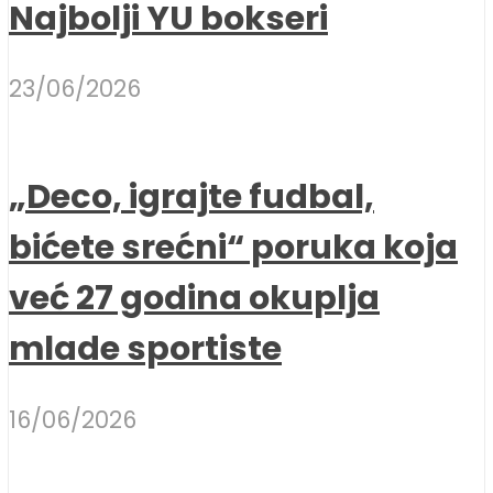
Najbolji YU bokseri
23/06/2026
„Deco, igrajte fudbal,
bićete srećni“ poruka koja
već 27 godina okuplja
mlade sportiste
16/06/2026