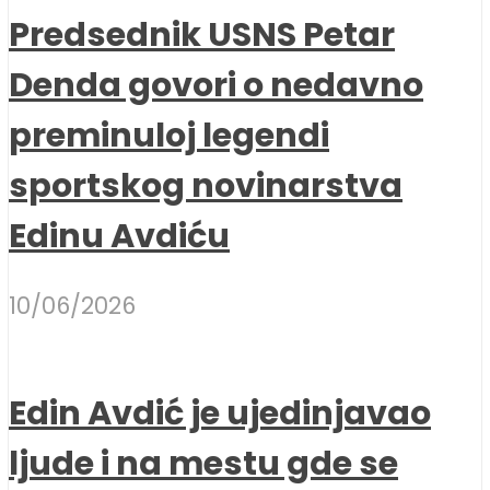
Predsednik USNS Petar
Denda govori o nedavno
preminuloj legendi
sportskog novinarstva
Edinu Avdiću
10/06/2026
Edin Avdić je ujedinjavao
ljude i na mestu gde se