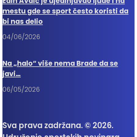
Edin Avdić je ujedinjavao ljude i na
mestu gde se sport često koristi da
bi nas delio
04/06/2026
Na „halo“ više nema Brade da se
javi…
06/05/2026
Sva prava zadržana. © 2026.