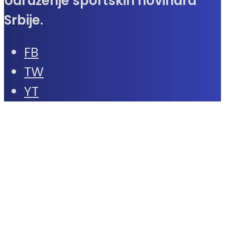
Udruženje sportskih novinara
Srbije.
FB
TW
YT