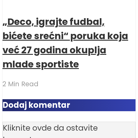
„Deco, igrajte fudbal,
bićete srećni“ poruka koja
već 27 godina okuplja
mlade sportiste
2 Min Read
Dodaj komentar
Kliknite ovde da ostavite