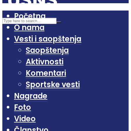
Početna
O nama
Vesti i saopštenja
Saopštenja
Aktivnosti
Komentari
Sportske vesti
Nagrade
Foto
Video
Članstvo