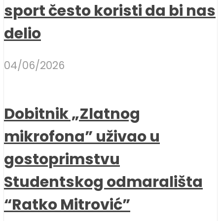
sport često koristi da bi nas
delio
04/06/2026
Dobitnik „Zlatnog
mikrofona” uživao u
gostoprimstvu
Studentskog odmarališta
“Ratko Mitrović”