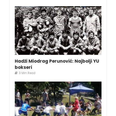
Hadži Miodrag Perunović: Najbolji YU
bokseri
3 Min Read