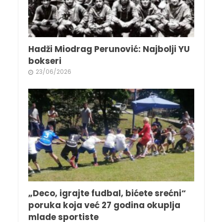
Hadži Miodrag Perunović: Najbolji YU
bokseri
23/06/2026
„Deco, igrajte fudbal, bićete srećni“
poruka koja već 27 godina okuplja
mlade sportiste