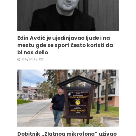
Edin Avdić je ujedinjavao ljude i na
mestu gde se sport često koristi da
bi nas delio
04/06/2026
Dobitnik „Zlatnog mikrofona” uživao