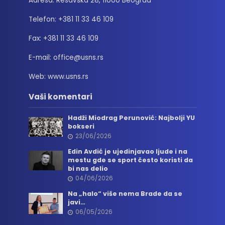
Adresa: Resavska 28, 11000 Beograd
Telefon: +381 11 33 46 109
Fax: +381 11 33 46 109
E-mail: office@usns.rs
Web: www.usns.rs
Vaši komentari
Hadži Miodrag Perunović: Najbolji YU
bokseri
23/06/2026
Edin Avdić je ujedinjavao ljude i na
mestu gde se sport često koristi da
bi nas delio
04/06/2026
Na „halo“ više nema Brade da se
javi…
06/05/2026