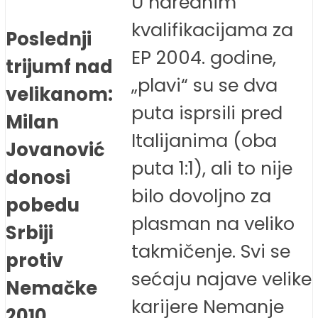
U narednim
kvalifikacijama za
Poslednji
EP 2004. godine,
trijumf nad
„plavi“ su se dva
velikanom:
puta isprsili pred
Milan
Italijanima (oba
Jovanović
puta 1:1), ali to nije
donosi
bilo dovoljno za
pobedu
plasman na veliko
Srbiji
takmičenje. Svi se
protiv
sećaju najave velike
Nemačke
karijere Nemanje
2010.