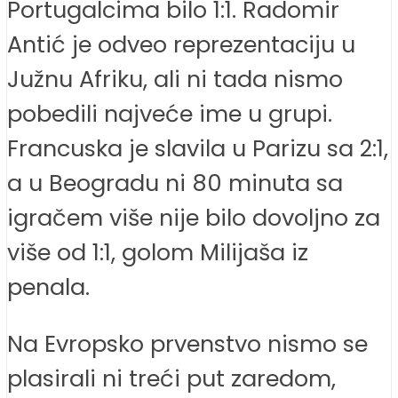
Portugalcima bilo 1:1. Radomir
Antić je odveo reprezentaciju u
Južnu Afriku, ali ni tada nismo
pobedili najveće ime u grupi.
Francuska je slavila u Parizu sa 2:1,
a u Beogradu ni 80 minuta sa
igračem više nije bilo dovoljno za
više od 1:1, golom Milijaša iz
penala.
Na Evropsko prvenstvo nismo se
plasirali ni treći put zaredom,