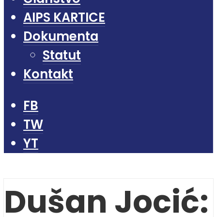
AIPS KARTICE
Dokumenta
Statut
Kontakt
FB
TW
YT
Dušan Jocić: