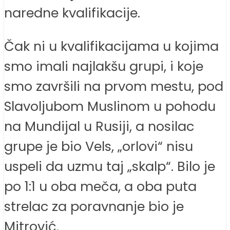
naredne kvalifikacije.
Čak ni u kvalifikacijama u kojima
smo imali najlakšu grupi, i koje
smo završili na prvom mestu, pod
Slavoljubom Muslinom u pohodu
na Mundijal u Rusiji, a nosilac
grupe je bio Vels, „orlovi“ nisu
uspeli da uzmu taj „skalp“. Bilo je
po 1:1 u oba meča, a oba puta
strelac za poravnanje bio je
Mitrović.