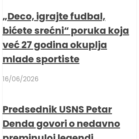
„Deco, igrajte fudbal,
bićete srećni“ poruka koja
već 27 godina okuplja
mlade sportiste
16/06/2026
Predsednik USNS Petar
Denda govori o nedavno
preminuloj legendi