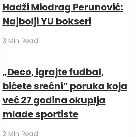
Hadži Miodrag Perunović:
Najbolji YU bokseri
3 Min Read
„Deco, igrajte fudbal,
bićete srećni“ poruka koja
već 27 godina okuplja
mlade sportiste
2 Min Read