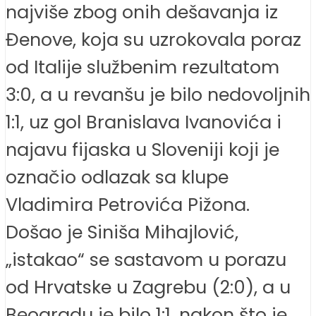
najviše zbog onih dešavanja iz
Đenove, koja su uzrokovala poraz
od Italije službenim rezultatom
3:0, a u revanšu je bilo nedovoljnih
1:1, uz gol Branislava Ivanovića i
najavu fijaska u Sloveniji koji je
označio odlazak sa klupe
Vladimira Petrovića Pižona.
Došao je Siniša Mihajlović,
„istakao“ se sastavom u porazu
od Hrvatske u Zagrebu (2:0), a u
Beogradu je bilo 1:1, nakon što je