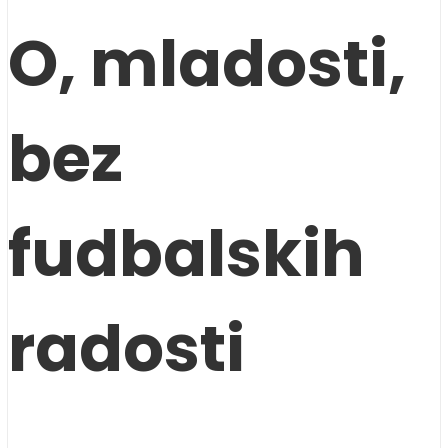
O, mladosti,
bez
fudbalskih
radosti