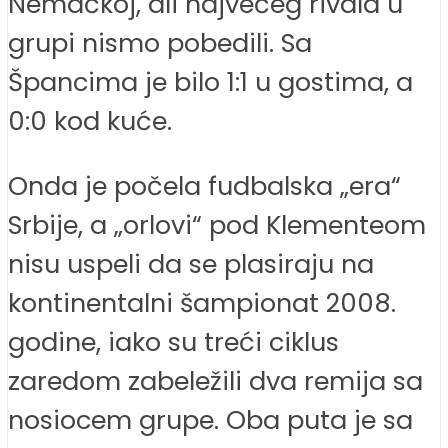
Nemačkoj, ali najvećeg rivala u
grupi nismo pobedili. Sa
Špancima je bilo 1:1 u gostima, a
0:0 kod kuće.
Onda je počela fudbalska „era“
Srbije, a „orlovi“ pod Klementeom
nisu uspeli da se plasiraju na
kontinentalni šampionat 2008.
godine, iako su treći ciklus
zaredom zabeležili dva remija sa
nosiocem grupe. Oba puta je sa