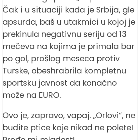
Čak i u situaciji kada je Srbija, gle
apsurda, baš u utakmici u kojoj je
prekinula negativnu seriju od 13
mečeva na kojima je primala bar
po gol, prošlog meseca protiv
Turske, obeshrabrila kompletnu
sportsku javnost da konačno
može na EURO.
Ovo je, zapravo, vapaj. „Orlovi“, ne
budite ptice koje nikad ne polete!
Prođe mi mladost!