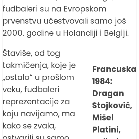
fudbaleri su na Evropskom
prvenstvu učestvovali samo još
2000. godine u Holandiji i Belgiji.
Štaviše, od tog
takmičenja, koje je
Francuska
„ostalo“ u prošlom
1984:
veku, fudbaleri
Dragan
reprezentacije za
Stojković,
koju navijamo, ma
Mišel
kako se zvala,
Platini,
ostvarili su samo