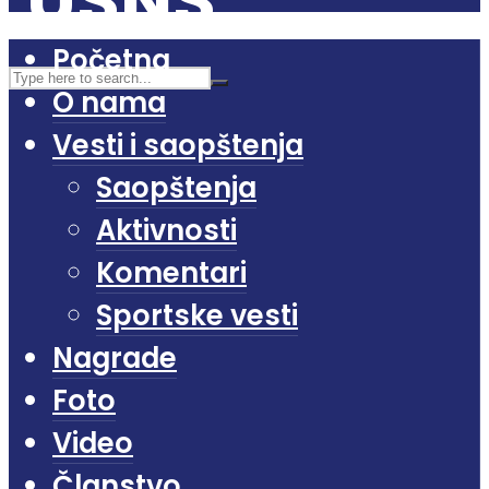
Početna
O nama
Vesti i saopštenja
Saopštenja
Aktivnosti
Komentari
Sportske vesti
Nagrade
Foto
Video
Članstvo