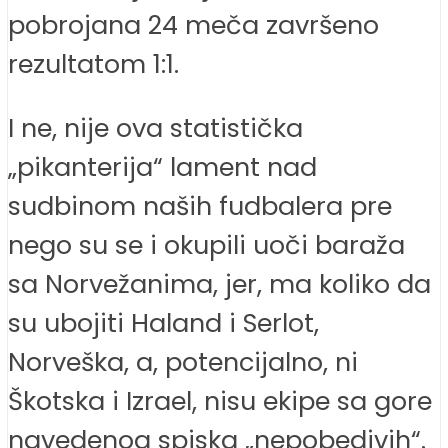
pobrojana 24 meča završeno
rezultatom 1:1.
I ne, nije ova statistička
„pikanterija“ lament nad
sudbinom naših fudbalera pre
nego su se i okupili uoči baraža
sa Norvežanima, jer, ma koliko da
su ubojiti Haland i Serlot,
Norveška, a, potencijalno, ni
Škotska i Izrael, nisu ekipe sa gore
navedenog spiska „nepobedivih“.