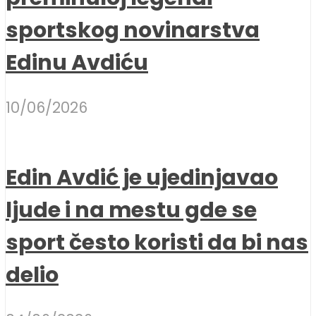
sportskog novinarstva
Edinu Avdiću
10/06/2026
Edin Avdić je ujedinjavao
ljude i na mestu gde se
sport često koristi da bi nas
delio