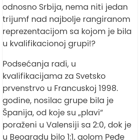
odnosno Srbija, nema niti jedan
trijumf nad najbolje rangiranom
reprezentacijom sa kojom je bila
u kvalifikacionoj grupi!?
Podsećanja radi, u
kvalifikacijama za Svetsko
prvenstrvo u Francuskoj 1998.
godine, nosilac grupe bila je
Španija, od koje su „plavi“
poraženi u Valensiji sa 2:0, dok je
u Beogradu bilo 1:1, golom Peđe