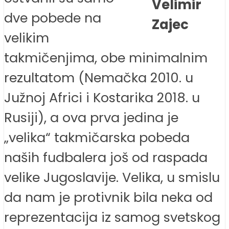
Velimir
dve pobede na
Zajec
velikim
takmičenjima, obe minimalnim
rezultatom (Nemačka 2010. u
Južnoj Africi i Kostarika 2018. u
Rusiji), a ova prva jedina je
„velika“ takmičarska pobeda
naših fudbalera još od raspada
velike Jugoslavije. Velika, u smislu
da nam je protivnik bila neka od
reprezentacija iz samog svetskog