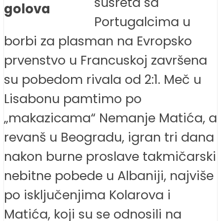
susreta sa
golova
Portugalcima u
borbi za plasman na Evropsko
prvenstvo u Francuskoj završena
su pobedom rivala od 2:1. Meč u
Lisabonu pamtimo po
„makazicama“ Nemanje Matića, a
revanš u Beogradu, igran tri dana
nakon burne proslave takmičarski
nebitne pobede u Albaniji, najviše
po isključenjima Kolarova i
Matića, koji su se odnosili na