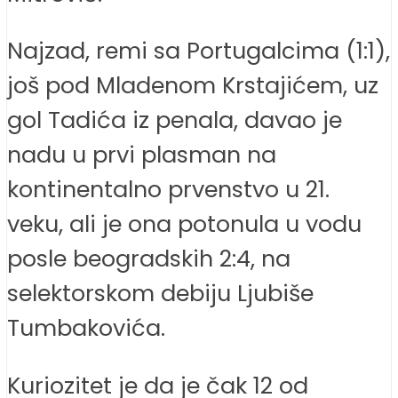
Najzad, remi sa Portugalcima (1:1),
još pod Mladenom Krstajićem, uz
gol Tadića iz penala, davao je
nadu u prvi plasman na
kontinentalno prvenstvo u 21.
veku, ali je ona potonula u vodu
posle beogradskih 2:4, na
selektorskom debiju Ljubiše
Tumbakovića.
Kuriozitet je da je čak 12 od