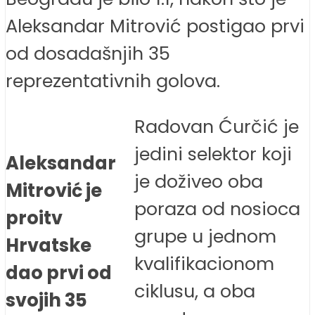
Aleksandar Mitrović postigao prvi
od dosadašnjih 35
reprezentativnih golova.
Radovan Ćurčić je
jedini selektor koji
Aleksandar
je doživeo oba
Mitrović je
poraza od nosioca
proitv
grupe u jednom
Hrvatske
kvalifikacionom
dao prvi od
ciklusu, a oba
svojih 35