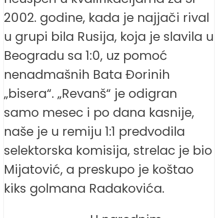
2002. godine, kada je najjači rival
u grupi bila Rusija, koja je slavila u
Beogradu sa 1:0, uz pomoć
nenadmašnih Bata Đorinih
„bisera“. „Revanš“ je odigran
samo mesec i po dana kasnije,
naše je u remiju 1:1 predvodila
selektorska komisija, strelac je bio
Mijatović, a preskupo je koštao
kiks golmana Radakovića.