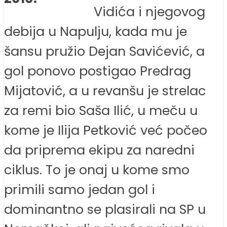
Vidića i njegovog
debija u Napulju, kada mu je
šansu pružio Dejan Savićević, a
gol ponovo postigao Predrag
Mijatović, a u revanšu je strelac
za remi bio Saša Ilić, u meču u
kome je Ilija Petković već počeo
da priprema ekipu za naredni
ciklus. To je onaj u kome smo
primili samo jedan gol i
dominantno se plasirali na SP u