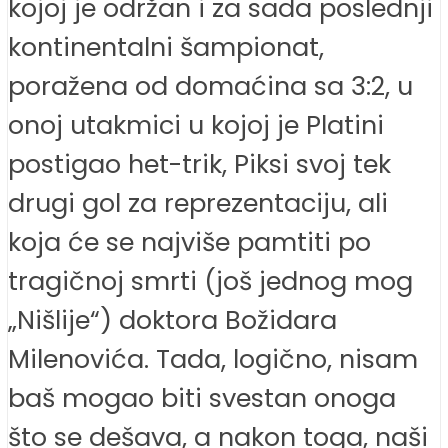
kojoj je održan i za sada poslednji
kontinentalni šampionat,
poražena od domaćina sa 3:2, u
onoj utakmici u kojoj je Platini
postigao het-trik, Piksi svoj tek
drugi gol za reprezentaciju, ali
koja će se najviše pamtiti po
tragičnoj smrti (još jednog mog
„Nišlije“) doktora Božidara
Milenovića. Tada, logično, nisam
baš mogao biti svestan onoga
što se dešava, a nakon toga, naši