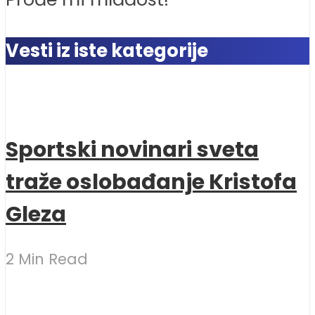
Vesti iz iste kategorije
Sportski novinari sveta
traže oslobađanje Kristofa
Gleza
2 Min Read