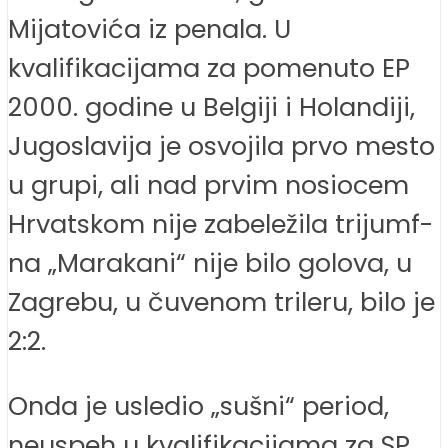
Mijatovića iz penala. U
kvalifikacijama za pomenuto EP
2000. godine u Belgiji i Holandiji,
Jugoslavija je osvojila prvo mesto
u grupi, ali nad prvim nosiocem
Hrvatskom nije zabeležila trijumf-
na „Marakani“ nije bilo golova, u
Zagrebu, u čuvenom trileru, bilo je
2:2.
Onda je usledio „sušni“ period,
neuspeh u kvalifikacijama za SP