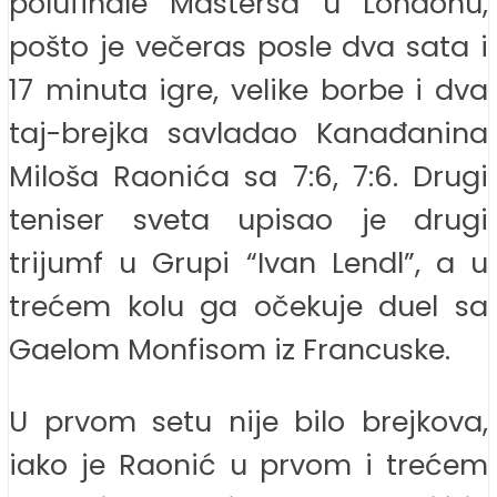
polufinale Mastersa u Londonu,
pošto je večeras posle dva sata i
17 minuta igre, velike borbe i dva
taj-brejka savladao Kanađanina
Miloša Raonića sa 7:6, 7:6. Drugi
teniser sveta upisao je drugi
trijumf u Grupi “Ivan Lendl”, a u
trećem kolu ga očekuje duel sa
Gaelom Monfisom iz Francuske.
U prvom setu nije bilo brejkova,
iako je Raonić u prvom i trećem