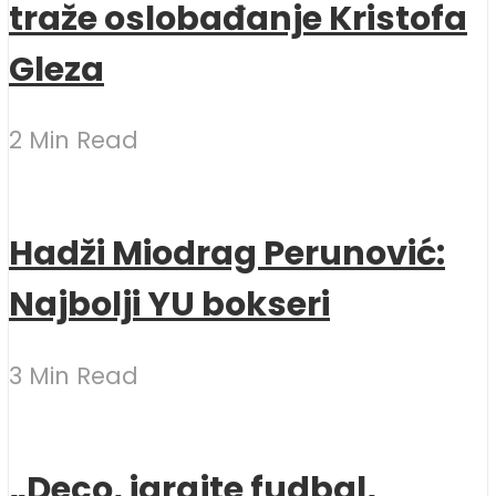
traže oslobađanje Kristofa
Gleza
2 Min Read
Hadži Miodrag Perunović:
Najbolji YU bokseri
3 Min Read
„Deco, igrajte fudbal,