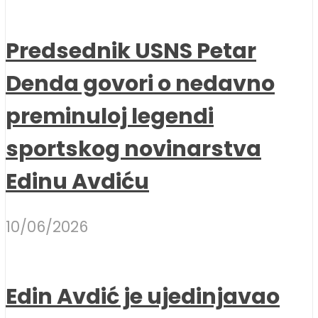
Predsednik USNS Petar
Denda govori o nedavno
preminuloj legendi
sportskog novinarstva
Edinu Avdiću
10/06/2026
Edin Avdić je ujedinjavao