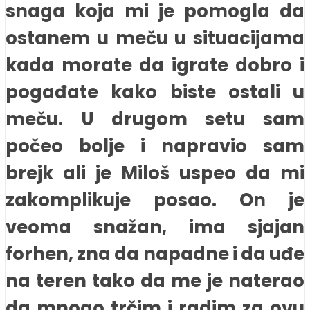
snaga koja mi je pomogla da
ostanem u meču u situacijama
kada morate da igrate dobro i
pogađate kako biste ostali u
meču. U drugom setu sam
počeo bolje i napravio sam
brejk ali je Miloš uspeo da mi
zakomplikuje posao. On je
veoma snažan, ima sjajan
forhen, zna da napadne i da uđe
na teren tako da me je naterao
da mnogo trčim i radim za ovu