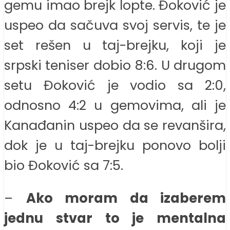
gemu imao brejk lopte. Đoković je
uspeo da sačuva svoj servis, te je
set rešen u taj-brejku, koji je
srpski teniser dobio 8:6. U drugom
setu Đoković je vodio sa 2:0,
odnosno 4:2 u gemovima, ali je
Kanađanin uspeo da se revanšira,
dok je u taj-brejku ponovo bolji
bio Đoković sa 7:5.
–
Ako moram da izaberem
jednu stvar to je mentalna