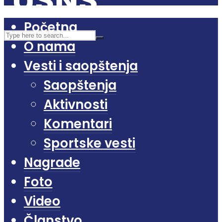
Početna
O nama
Vesti i saopštenja
Saopštenja
Aktivnosti
Komentari
Sportske vesti
Nagrade
Foto
Video
Članstvo