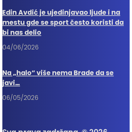
Edin Avdić je ujedinjavao ljude i na
mestu gde se sport često koristi da
bi nas delio
04/06/2026
Na „halo“ više nema Brade da se
javi…
06/05/2026