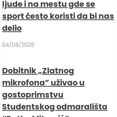
ljude i na mestu gde se
sport često koristi da bi nas
delio
04/06/2026
Dobitnik „Zlatnog
mikrofona” uživao u
gostoprimstvu
Studentskog odmarališta