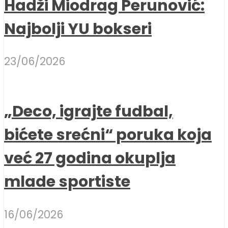
Hadži Miodrag Perunović:
Najbolji YU bokseri
23/06/2026
„Deco, igrajte fudbal,
bićete srećni“ poruka koja
već 27 godina okuplja
mlade sportiste
16/06/2026