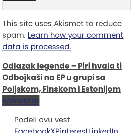
This site uses Akismet to reduce
spam.
Learn how your comment
data is processed.
Odlazak legende – Piri hvala ti
Odbojkaši na EP u grupi sa
Poljskom, Finskom i Estonijom
Komentar
Podeli ovu vest
Facebook
X
Pinterest
LinkedIn