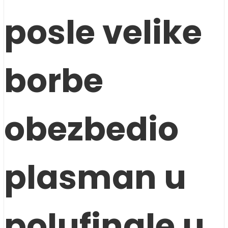
posle velike
borbe
obezbedio
plasman u
polufinale u