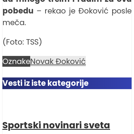
pobedu
– rekao je Đoković posle
meča.
(Foto: TSS)
Oznake
Novak Đoković
Vesti iz iste kategorije
Sportski novinari sveta