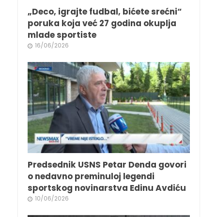
„Deco, igrajte fudbal, bićete srećni“
poruka koja već 27 godina okuplja
mlade sportiste
16/06/2026
Predsednik USNS Petar Denda govori
o nedavno preminuloj legendi
sportskog novinarstva Edinu Avdiću
10/06/2026