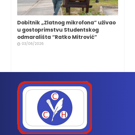
Dobitnik „Zlatnog mikrofona” uživao
u gostoprimstvu Studentskog
odmarališta “Ratko Mitrović”
03/06/2026