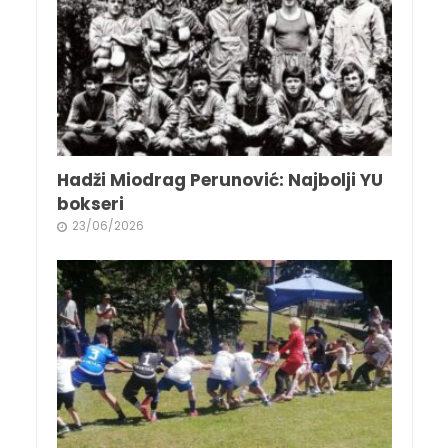
Hadži Miodrag Perunović: Najbolji YU
bokseri
23/06/2026