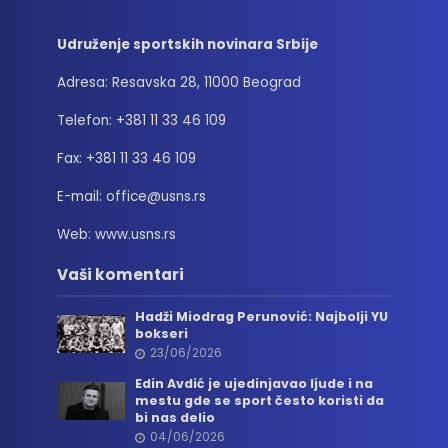
Udruženje sportskih novinara Srbije
Adresa: Resavska 28, 11000 Beograd
Telefon: +381 11 33 46 109
Fax: +381 11 33 46 109
E-mail: office@usns.rs
Web: www.usns.rs
Vaši komentari
Hadži Miodrag Perunović: Najbolji YU
bokseri
23/06/2026
Edin Avdić je ujedinjavao ljude i na
mestu gde se sport često koristi da
bi nas delio
04/06/2026