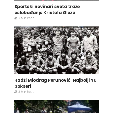
Sportski novinari sveta traže
oslobađanje Kristofa Gleza
2 Min Read
Hadži Miodrag Perunović: Najbolji YU
bokseri
3 Min Read