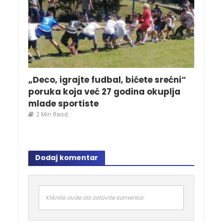
„Deco, igrajte fudbal, bićete srećni“
poruka koja već 27 godina okuplja
mlade sportiste
2 Min Read
Dodaj komentar
Kliknite ovde da ostavite komentar