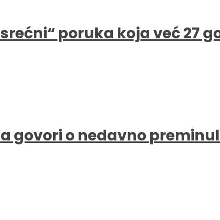
e srećni“ poruka koja već 27 
a govori o nedavno preminul