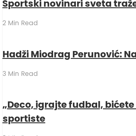
Sportski novinari sveta traž
2 Min Read
Hadži Miodrag Perunović: Naj
3 Min Read
„Deco, igrajte fudbal, bićet
sportiste