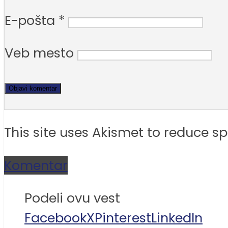
E-pošta
*
Veb mesto
This site uses Akismet to reduce 
Komentar
Podeli ovu vest
Facebook
X
Pinterest
LinkedIn