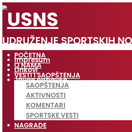
UDRUŽENJE SPORTSKIH NO
POČETNA
Impresum
O NAMA
Linkovi
VESTI I SAOPŠTENJA
Javne nabavke
SAOPŠTENJA
AKTIVNOSTI
KOMENTARI
SPORTSKE VESTI
NAGRADE