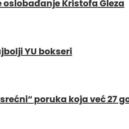
e oslobađanje Kristofa Gleza
bolji YU bokseri
e srećni“ poruka koja već 27 