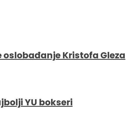
e oslobađanje Kristofa Gleza
bolji YU bokseri