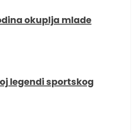
godina okuplja mlade
oj legendi sportskog