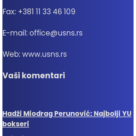
Fax: +381 11 33 46 109
E-mail: office@usns.rs
Web: www.usns.rs
Vaši komentari
Hadži Miodrag Perunović: Najbolji YU
bokseri