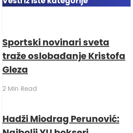
Vesti iz iste kategorije
Sportski novinari sveta
traže oslobađanje Kristofa
Gleza
2 Min Read
Hadži Miodrag Perunović:
Najbolji YU bokseri