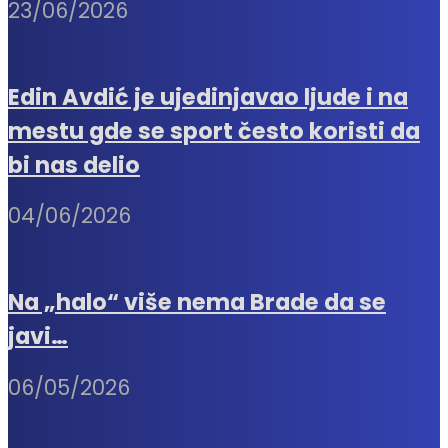
23/06/2026
Edin Avdić je ujedinjavao ljude i na
mestu gde se sport često koristi da
bi nas delio
04/06/2026
Na „halo“ više nema Brade da se
javi…
06/05/2026