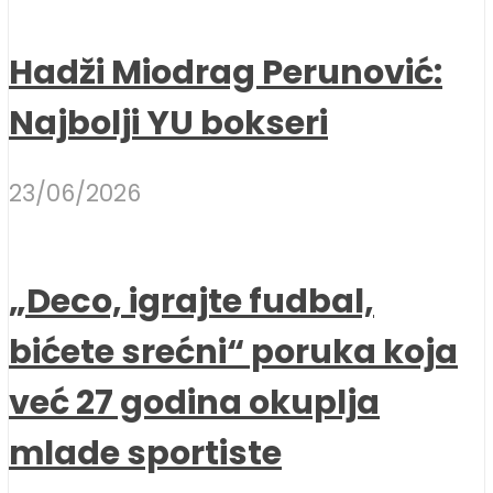
Hadži Miodrag Perunović:
Najbolji YU bokseri
23/06/2026
„Deco, igrajte fudbal,
bićete srećni“ poruka koja
već 27 godina okuplja
mlade sportiste