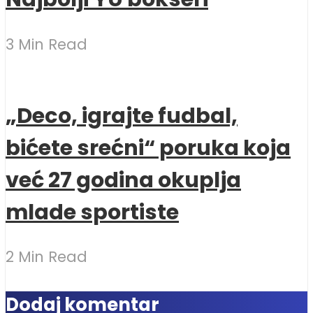
3 Min Read
„Deco, igrajte fudbal,
bićete srećni“ poruka koja
već 27 godina okuplja
mlade sportiste
2 Min Read
Dodaj komentar