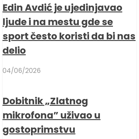
Edin Avdić je ujedinjavao
ljude i na mestu gde se
sport često koristi da bi nas
delio
04/06/2026
Dobitnik „Zlatnog
mikrofona” uživao u
gostoprimstvu