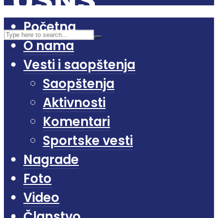
Početna
O nama
Vesti i saopštenja
Saopštenja
Aktivnosti
Komentari
Sportske vesti
Nagrade
Foto
Video
Članstvo