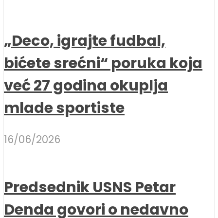
„Deco, igrajte fudbal,
bićete srećni“ poruka koja
već 27 godina okuplja
mlade sportiste
16/06/2026
Predsednik USNS Petar
Denda govori o nedavno