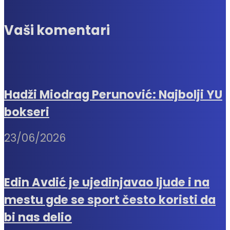
Vaši komentari
Hadži Miodrag Perunović: Najbolji YU
bokseri
23/06/2026
Edin Avdić je ujedinjavao ljude i na
mestu gde se sport često koristi da
bi nas delio