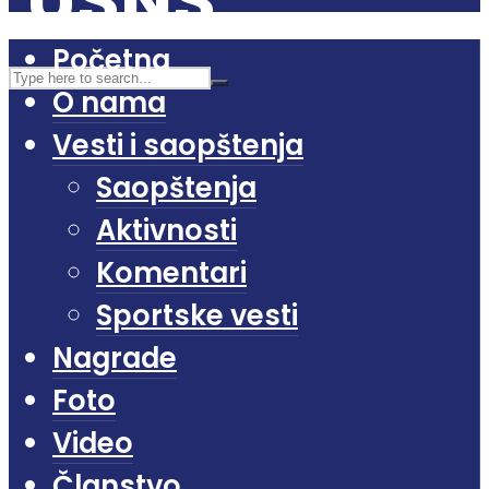
Početna
O nama
Vesti i saopštenja
Saopštenja
Aktivnosti
Komentari
Sportske vesti
Nagrade
Foto
Video
Članstvo