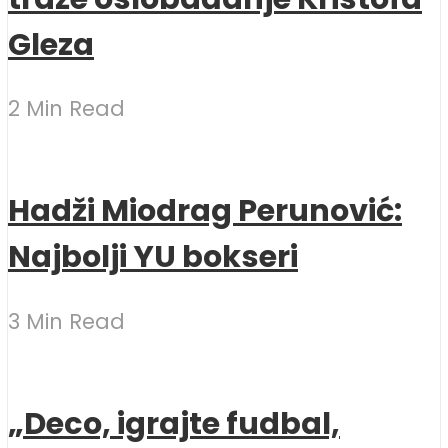
Gleza
2 Min Read
Hadži Miodrag Perunović:
Najbolji YU bokseri
3 Min Read
„Deco, igrajte fudbal,