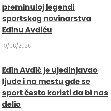
preminuloj legendi
sportskog novinarstva
Edinu Avdiću
10/06/2026
Edin Avdić je ujedinjavao
ljude i na mestu gde se
sport često koristi da bi nas
delio