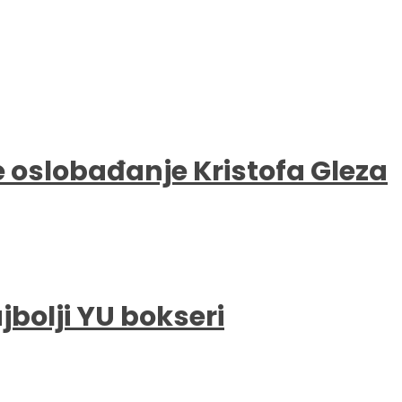
e oslobađanje Kristofa Gleza
bolji YU bokseri