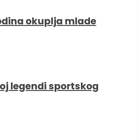
godina okuplja mlade
oj legendi sportskog