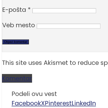
E-pošta
*
Veb mesto
This site uses Akismet to reduce 
Komentar
Podeli ovu vest
Facebook
X
Pinterest
LinkedIn