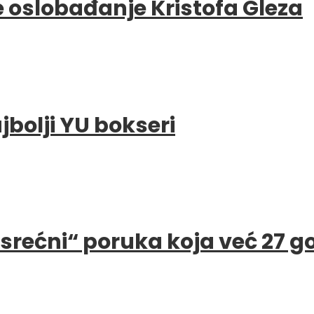
e oslobađanje Kristofa Gleza
bolji YU bokseri
e srećni“ poruka koja već 27 