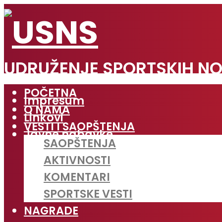
UDRUŽENJE SPORTSKIH NO
POČETNA
Impresum
O NAMA
Linkovi
VESTI I SAOPŠTENJA
Javne nabavke
SAOPŠTENJA
AKTIVNOSTI
KOMENTARI
SPORTSKE VESTI
NAGRADE