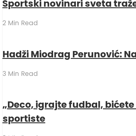
Sportski novinari sveta traž
2 Min Read
Hadži Miodrag Perunović: Naj
3 Min Read
„Deco, igrajte fudbal, bićet
sportiste