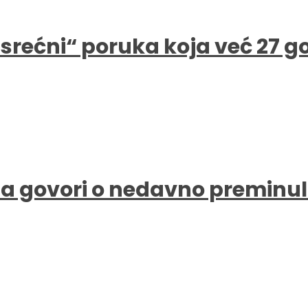
e srećni“ poruka koja već 27 
a govori o nedavno preminul