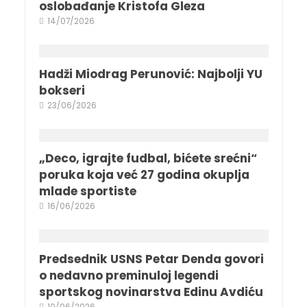
oslobađanje Kristofa Gleza
14/07/2026
Hadži Miodrag Perunović: Najbolji YU
bokseri
23/06/2026
„Deco, igrajte fudbal, bićete srećni“
poruka koja već 27 godina okuplja
mlade sportiste
16/06/2026
Predsednik USNS Petar Denda govori
o nedavno preminuloj legendi
sportskog novinarstva Edinu Avdiću
10/06/2026