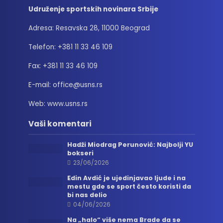
Udruženje sportskih novinara Srbije
Adresa: Resavska 28, 11000 Beograd
Telefon: +381 11 33 46 109
Fax: +381 11 33 46 109
E-mail: office@usns.rs
Web: www.usns.rs
Vaši komentari
Hadži Miodrag Perunović: Najbolji YU
bokseri
23/06/2026
Edin Avdić je ujedinjavao ljude i na
mestu gde se sport često koristi da
bi nas delio
04/06/2026
Na „halo“ više nema Brade da se