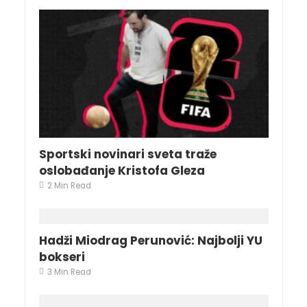
Sportski novinari sveta traže
oslobađanje Kristofa Gleza
2 Min Read
Hadži Miodrag Perunović: Najbolji YU
bokseri
3 Min Read