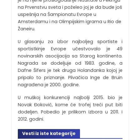
na Prvenstvu sveta i poželeo joj je da bude još
uspešnija na Šampionatu Evrope u
Amsterdamu i na Olimpijskim igrama u Rio de
Žaneiru.
U glasanju za izbor najboljeg sportiste i
sportistkinje Evrope učestvovalo je 49
novinarskih asocijacija sa Starog kontinenta.
Nagrada se dodeljuje od 1983. godine, a
Dafne Šifers je tek druga Holanđanka kojoj je
pripalo to priznanje. Plivačica Inge de Bruin
nagrađena je 2000. godine.
U muškoj konkurenciji najbolji 2015. bio je
Novak Đoković, kome će trofej treći put biti
dodeljen. Pobedio je prilikom izbora u 2011. i
2012. godini.
Vesti iz iste kategorije