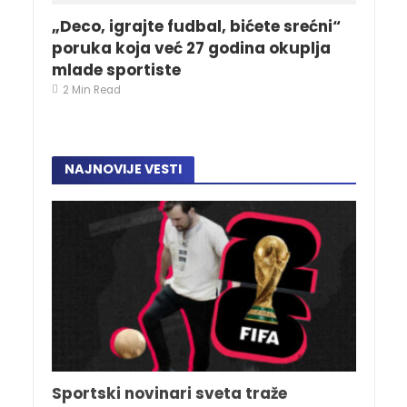
„Deco, igrajte fudbal, bićete srećni“
poruka koja već 27 godina okuplja
mlade sportiste
2 Min Read
NAJNOVIJE VESTI
Sportski novinari sveta traže