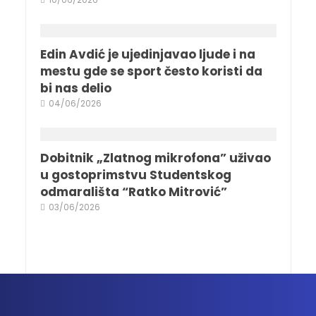
Edin Avdić je ujedinjavao ljude i na
mestu gde se sport često koristi da
bi nas delio
04/06/2026
Dobitnik „Zlatnog mikrofona” uživao
u gostoprimstvu Studentskog
odmarališta “Ratko Mitrović”
03/06/2026