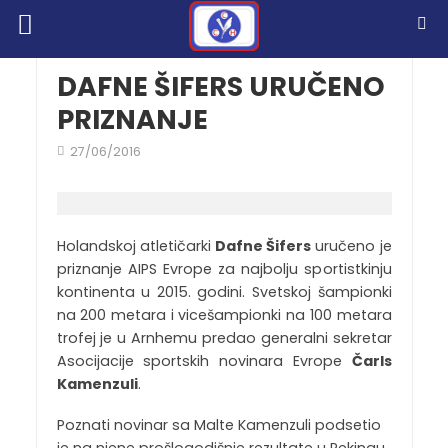
DAFNE ŠIFERS URUČENO
PRIZNANJE
27/06/2016
Holandskoj atletičarki
Dafne Šifers
uručeno je
priznanje AIPS Evrope za najbolju sportistkinju
kontinenta u 2015. godini. Svetskoj šampionki
na 200 metara i vicešampionki na 100 metara
trofej je u Arnhemu predao generalni sekretar
Asocijacije sportskih novinara Evrope
Čarls
Kamenzuli
.
Poznati novinar sa Malte Kamenzuli podsetio
je na njene prošlogodišnje rezultate u Pekingu