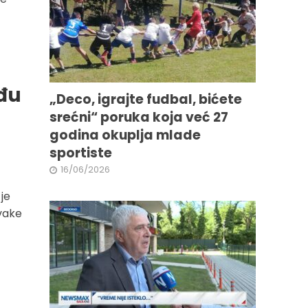
đu
„Deco, igrajte fudbal, bićete
srećni“ poruka koja već 27
godina okuplja mlade
sportiste
16/06/2026
je
svake