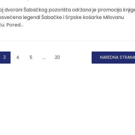
j dvorani Šabačkog pozorišta održana je promocija knjig
posvećena legendi Šabačke i Srpske košarke Milovanu
u. Pored...
3
4
5
…
20
NAREDNA STRAN