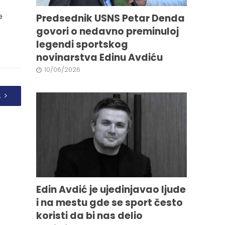
e
Predsednik USNS Petar Denda
govori o nedavno preminuloj
legendi sportskog
novinarstva Edinu Avdiću
10/06/2026
A
Edin Avdić je ujedinjavao ljude
i na mestu gde se sport često
koristi da bi nas delio