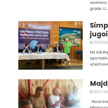
novinara 
grada. U...
Simp
jugoi
11/10/20
Na Adi Bo
sportskih
učestvova
Majd
11/07/2
. Nova kn
Milanovca