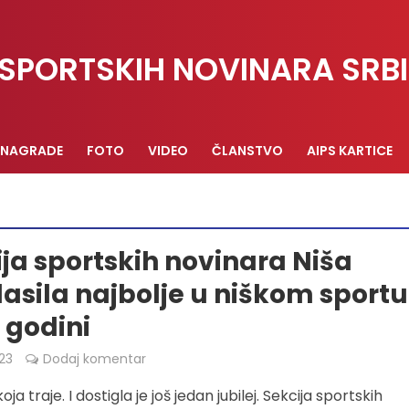
SPORTSKIH NOVINARA SRBI
NAGRADE
FOTO
VIDEO
ČLANSTVO
AIPS KARTICE
ja sportskih novinara Niša
asila najbolje u niškom sportu
 godini
23
Dodaj komentar
koja traje. I dostigla je još jedan jubilej. Sekcija sportskih