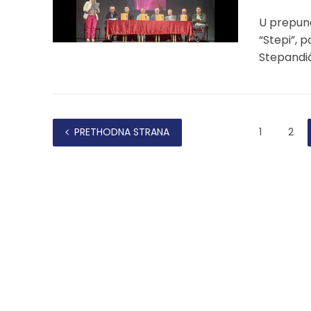
U prepuno
“Stepi”, 
Stepandić
PRETHODNA STRANA
1
2