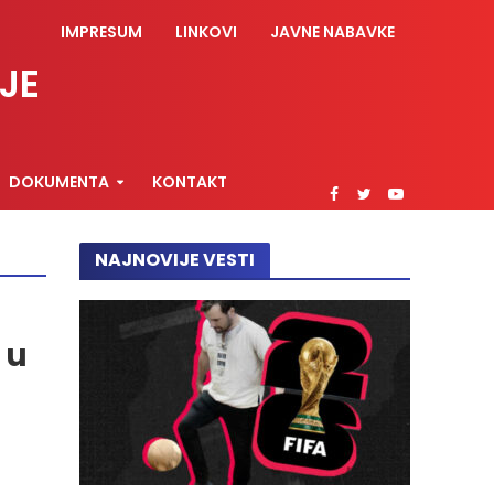
IMPRESUM
LINKOVI
JAVNE NABAVKE
JE
DOKUMENTA
KONTAKT
NAJNOVIJE VESTI
 u