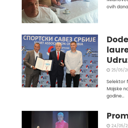
ovih dana 
Dode
laur
Udru
25/05/2
Selektor 
Majske na
godine...
Prom
24/05/2