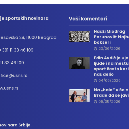
je sportskih novinara
Vaši komentari
Hadži Miodrag
Perunović: Najbo
Resavska 28, 11000 Beograd
bokseri
23/06/2026
+381 11 33 46 109
Edin Avdić je uj
 11 33 46 109
ljude i na mestu
sport često kori
nas delio
ffice@usns.rs
04/06/2026
.usns.rs
Na „halo“ više
Brade da se jav
06/05/2026
ovinara Srbije.