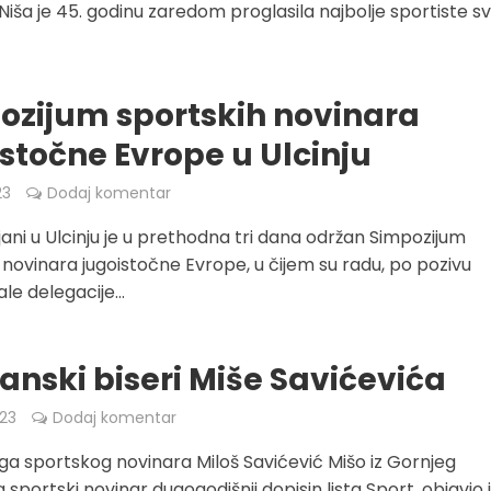
Niša je 45. godinu zaredom proglasila najbolje sportiste s
ozijum sportskih novinara
stočne Evrope u Ulcinju
23
Dodaj komentar
jani u Ulcinju je u prethodna tri dana održan Simpozijum
 novinara jugoistočne Evrope, u čijem su radu, po pozivu
le delegacije...
anski biseri Miše Savićevića
023
Dodaj komentar
iga sportskog novinara Miloš Savićević Mišo iz Gornjeg
 sportski novinar dugogodišnji dopisin lista Sport, objavio 