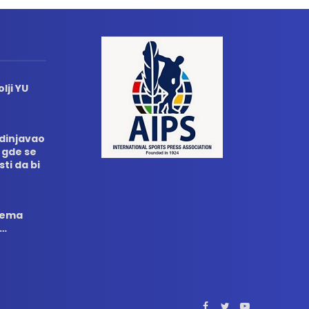
lji YU
edinjavao
 gde se
sti da bi
 nema
i…