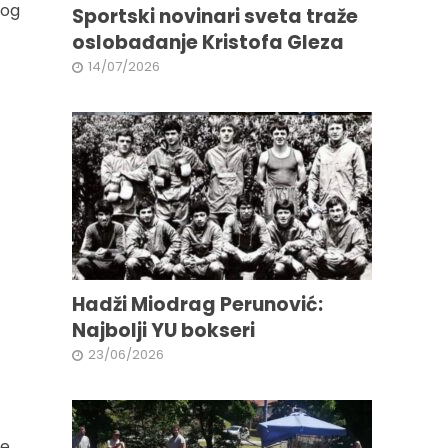
vog
Sportski novinari sveta traže
oslobađanje Kristofa Gleza
14/07/2026
Hadži Miodrag Perunović:
Najbolji YU bokseri
23/06/2026
je