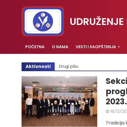
UDRUŽENJE 
POČETNA
O NAMA
VESTI I SAOPŠTENJA
Aktivnosti
Drugi pišu
Sekci
progl
2023.
16/12/20
Tradicija 