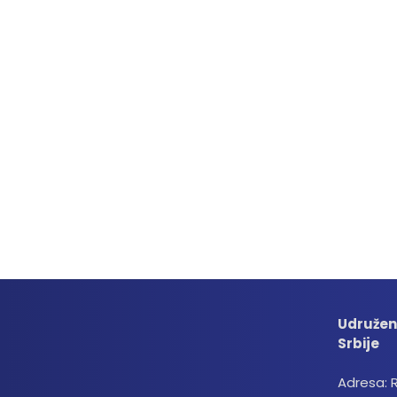
Udružen
Srbije
Adresa: 