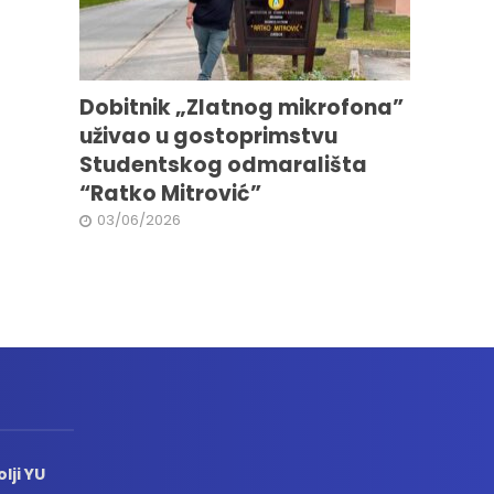
Dobitnik „Zlatnog mikrofona”
uživao u gostoprimstvu
Studentskog odmarališta
“Ratko Mitrović”
03/06/2026
lji YU