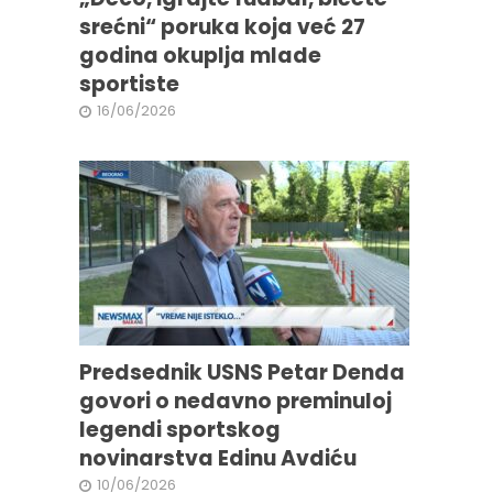
srećni“ poruka koja već 27
godina okuplja mlade
sportiste
16/06/2026
Predsednik USNS Petar Denda
govori o nedavno preminuloj
legendi sportskog
novinarstva Edinu Avdiću
10/06/2026