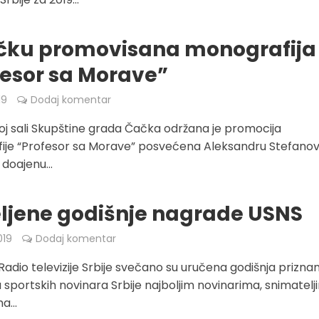
čku promovisana monografija
fesor sa Morave”
19
Dodaj komentar
j sali Skupštine grada Čačka održana je promocija
ije “Profesor sa Morave” posvećena Aleksandru Stefanov
doajenu...
ljene godišnje nagrade USNS
019
Dodaj komentar
 Radio televizije Srbije svečano su uručena godišnja prizna
 sportskih novinara Srbije najboljim novinarima, snimatelj
a...