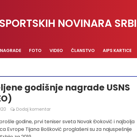
SPORTSKIH NOVINARA SRBI
NAGRADE
FOTO
VIDEO
ČLANSTVO
AIPS KARTICE
ljene godišnje nagrade USNS
EO)
020
Dodaj komentar
 prošle godine, prvi teniser sveta Novak Đoković i najbolja
ca Evrope Tijana Bošković proglašeni su za najuspešnije
Srbije za 2019...