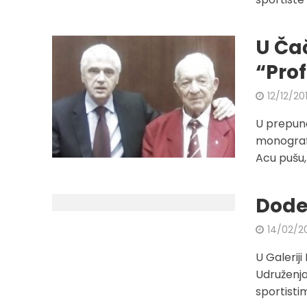
U Ča
“Pro
12/12/20
U prepuno
monograf
Acu pušu, 
Dode
14/02/2
U Galeriji
Udruženja
sportistim