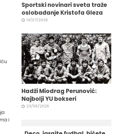
Sportski novinari sveta traže
oslobađanje Kristofa Gleza
14/07/2026
iću
Hadži Miodrag Perunović:
Najbolji YU bokseri
23/06/2026
nja
ima i
„Deco, igrajte fudbal, bićete