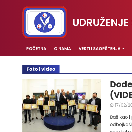
UDRUŽENJE 
POČETNA
O NAMA
VESTI I SAOPŠTENJA
Foto i video
Dode
(VID
17/02/2
Baš kao i
odbojkaši
sportiste 