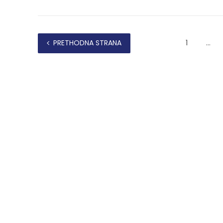
PRETHODNA STRANA
1
…