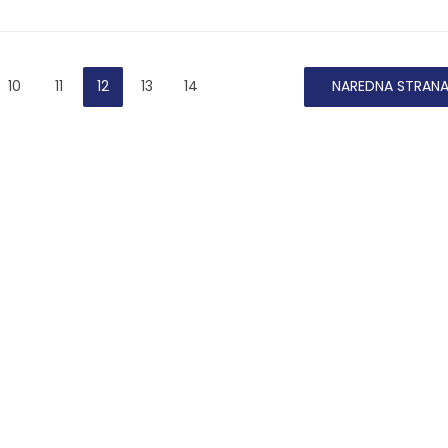
10
11
12
13
14
NAREDNA STRAN