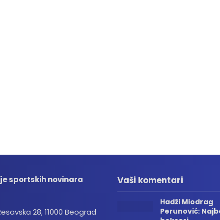
je sportskih novinara
Vaši komentari
Hadži Miodrag
Perunović: Najbo
Resavska 28, 11000 Beograd