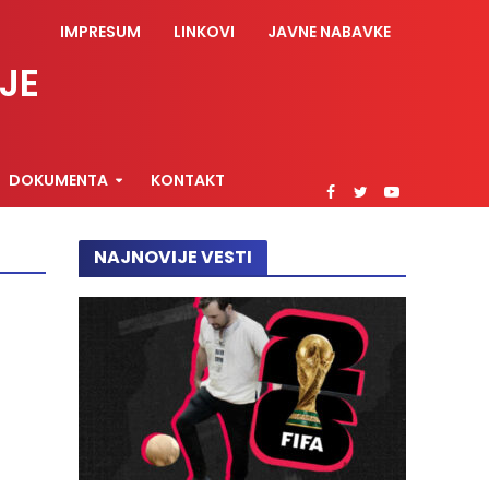
IMPRESUM
LINKOVI
JAVNE NABAVKE
JE
DOKUMENTA
KONTAKT
NAJNOVIJE VESTI