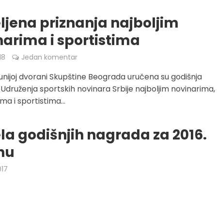
ljena priznanja najboljim
narima i sportistima
18
Jedan komentar
unijoj dvorani Skupštine Beograda uručena su godišnja
 Udruženja sportskih novinara Srbije najboljim novinarima,
ma i sportistima...
la godišnjih nagrada za 2016.
nu
017