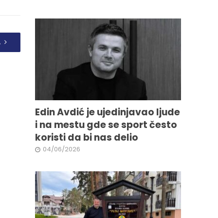
A
Edin Avdić je ujedinjavao ljude
i na mestu gde se sport često
koristi da bi nas delio
04/06/2026