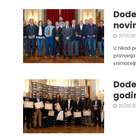
Dode
novi
31/01/20
U nikad p
priznanja
snimatelji
Dode
godi
20/01/2